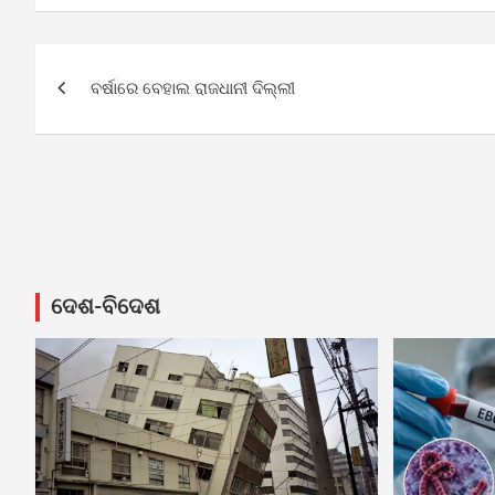
Post
ବର୍ଷାରେ ବେହାଲ ରାଜଧାନୀ ଦିଲ୍ଲୀ
navigation
ଦେଶ-ବିଦେଶ