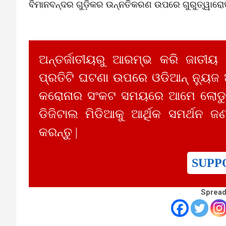
ବିମାନବନ୍ଦର ଗୁଡ଼ିକର ଉନ୍ନତିକରଣ ଉପରେ ଗୁରୁତ୍ୱାରୋ
ଅନ୍ତର୍ଜାତୀୟରୁ ଆରମ୍ଭ କରି ଜାତୀୟ
ପ୍ରତିଟି ଘଟଣା ଉପରେ ଓଡିଆନ୍ ନ୍ୟୁଜ
କରୋନାର ସଂକଟ ସମୟରେ ଆମେ ଲୋଡୁଛ
ଡିଜିଟାଲ ମିଡିଆକୁ ଆର୍ଥିକ ସମର୍ଥନ ଜଣ
କରନ୍ତୁ |
SUPP
Spread