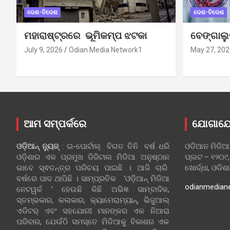
ଦେଶ-ବିଦେଶ
ଦେଶ-ବିଦେଶ
ମହାରାଷ୍ଟ୍ରରେ ଭୂମିକମ୍ପ ଝଟକା
ବେଙ୍ଗାଲ
July 9, 2026
Odian Media Network1
May 27, 202
ଆମ ସମ୍ପର୍କରେ
ଯୋଗାଯ
ଓଡ଼ିଆନ୍‍ ନ୍ୟୁଜ୍‍
: ଇ-ପୋର୍ଟାଲ୍ ବିଗତ ତିନି ବର୍ଷ ଧରି
ଓଡିଆନ ମିଡିଆ
ଓଡ଼ିଶାର ଏକ ପ୍ରମୁଖ ଡିଜିଟାଲ ମିଡିଆ ଅନୁଷ୍ଠାନ
ପ୍ଲଟ – ୧୨୦୯,
ଭାବେ ସ୍ଵତନ୍ତ୍ର ପରିଚୟ ପାଇଛି । ଆଜି ଚାରି
ଖୋର୍ଦ୍ଧା, ଓଡିଶ
ବର୍ଷରେ ପାଦ ଥାପିଛି । ସାମ୍ପ୍ରତିକ ‘ଓଡ଼ିଆନ୍‍ ମିଡିଆ
odianmedian
ନେଟୱର୍କ ’ ହେଉଛି କିଛି ଅଭିଜ୍ଞ ସାମ୍ବାଦିକ,
ସ୍ତମ୍ଭକାର, କଳାକାର, କ୍ୟାମେରାମ୍ୟାନ୍, ଭିଜୁଆଲ୍
ଏଡିଟର୍ ଏବଂ ସହଯୋଗୀ ମାନଙ୍କର ଏକ ନିଆରା
ପରିବାର, ଯେଉଁଠି ସମସ୍ତେ ମିଡିଆକୁ ବିକାଶର ଏକ