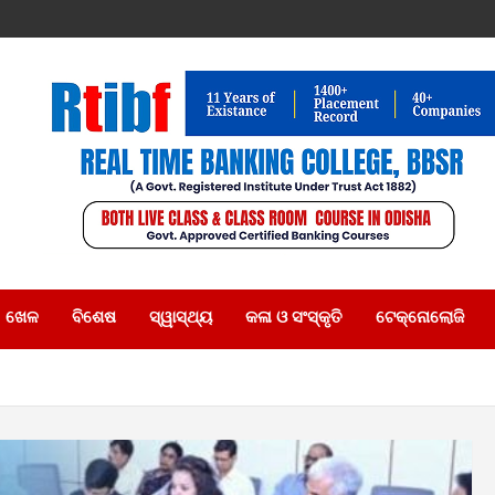
ଖେଳ
ବିଶେଷ
ସ୍ୱାସ୍ଥ୍ୟ
କଳା ଓ ସଂସ୍କୃତି
ଟେକ୍ନୋଲୋଜି