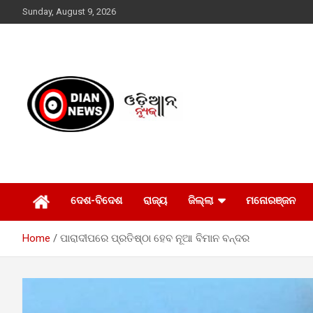
Skip
Sunday, August 9, 2026
to
content
ସାରା ଦୁନିଆର ଖବର ଆପଣଙ୍କ ହାତମୁଠାରେ…
ଓଡିଆନ୍ ନ୍ୟୁଜ
ଦେଶ-ବିଦେଶ
ରାଜ୍ୟ
ଜିଲ୍ଲା
ମନୋରଞ୍ଜନ
Home
ପାରାଦୀପରେ ପ୍ରତିଷ୍ଠା ହେବ ନୂଆ ବିମାନ ବନ୍ଦର