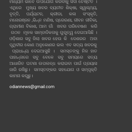
ମାଧ୍ୟମ ଭାବେ ଉପଯୋଗ କରିବାକୁ ସଦା ଚେଷ୍ଟିତ ।
ଏଥିରେ ମୁଖ୍ୟ ଖବର ବ୍ୟତୀତ ଶିକ୍ଷା, ସ୍ୱାସ୍ଥ୍ୟ,
ବୃତ୍ତି, ପର୍ଯ୍ୟଟନ, କ୍ରୀଡା, କଳା ସଂସ୍କୃତି,
ମନୋରଞ୍ଜନ ,ଭିନ୍ନ ମଣିଷ, ପ୍ରେରଣା, ଜୀବନ ଜୀବିକା,
ଗ୍ରାମୀଣ ବିକାଶ, ଆମ ଗାଁ ଖବର ପରିବେଷଣ କରି
ଗଠନ ମୂଳକ ସାମ୍ବାଦିକତାକୁ ଗୁରୁତ୍ୱ ଦେଇଆସିଛି ।
ଓଡ଼ିଶାର ସବୁ ଜିଲା ଖବର ହେଉ କି ଦେଶରର ଅବା
ପୃଥିବୀର କୋଣ ଅନୁକୋଣର ଭଲ ଏବ ସତ୍ୟ ଖବରକୁ
ପ୍ରାଧାନ୍ୟ ଦେଇଆସୁଛି । ସମସ୍ତଙ୍କୁ ନିଜ ହାତ
ପାହାନ୍ତାରେ ସବୁ ବେଳେ ସବୁ ସମୟରେ ସତ୍ୟ
ଆଧାରିତ ଘଟଣା ଉପଲବ୍ଧ କରାଇବା ପାଇଁ ପ୍ରୟାସ
ଜାରି ରଖିଛୁ। ସମସ୍ତଙ୍କର ସହଯୋଗ ଓ ସମ୍ପୃକ୍ତି
କାମନା କରୁଛୁ।
odiannews@gmail.com