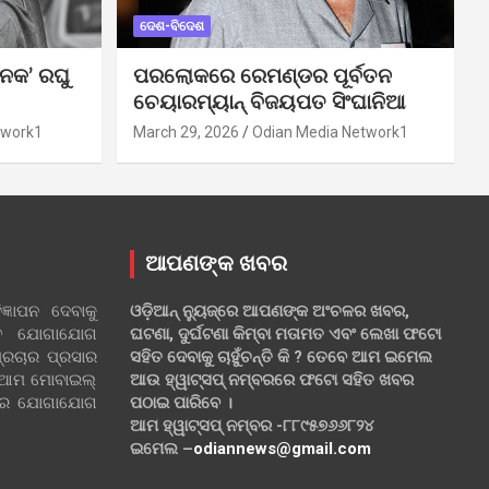
ଦେଶ-ବିଦେଶ
ନକ’ ରଘୁ
ପରଲୋକରେ ରେମଣ୍ଡର ପୂର୍ବତନ
ଚେୟାରମ୍ୟାନ୍ ବିଜୟପତ ସିଂଘାନିଆ
twork1
March 29, 2026
Odian Media Network1
ଆପଣଙ୍କ ଖବର
୍ଞାପନ ଦେବାକୁ
ଓଡ଼ିଆନ୍ ନ୍ୟୁଜ୍‌ରେ ଆପଣଙ୍କ ଅଂଚଳର ଖବର,
ହିତ ଯୋଗାଯୋଗ
ଘଟଣା, ଦୁର୍ଘଟଣା କିମ୍ବା ମତାମତ ଏବଂ ଲେଖା ଫଟୋ
୍ରଚାର ପ୍ରସାର
ସହିତ ଦେବାକୁ ଚାହୁଁଚନ୍ତି କି ? ତେବେ ଆମ ଇମେଲ
 ଆମ ମୋବାଇଲ୍
ଆଉ ହ୍ୱାଟ୍‌ସପ୍ ନମ୍ବରରେ ଫଟୋ ସହିତ ଖବର
ଲରେ ଯୋଗାଯୋଗ
ପଠାଇ ପାରିବେ ।
ଆମ ହ୍ୱାଟ୍‌ସପ୍ ନମ୍ବର -୮୮୯୫୭୬୬୮୨୪
ଇମେଲ –
odiannews@gmail.com