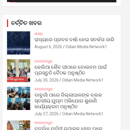
ଚର୍ଚ୍ଚିତ ଖବର
ରାଜ୍ୟ
ରାଜ୍ୟରେ ପ୍ରବଳ ବର୍ଷା ନେଇ ସତର୍କତା ଜାରି
August 6, 2026
Odian Media Network1
ନବରଙ୍ଗପୁର
କେଲିଆ ଶୈବ ପୀଠରେ ବୋଲବମ ପାଇଁ
ପ୍ରସ୍ତୁତି ବୈଠକ ଅନୁଷ୍ଠିତ
July 30, 2026
Odian Media Network1
ନବରଙ୍ଗପୁର
ଡାବୁଗାଁ ଠାରେ ଜିଲ୍ଲାପାଳଙ୍କ ବ୍ଲକ
ସ୍ତରୀୟ ଯୁଗ୍ମ ଅଭିଯୋଗ ଶୁଣାଣି
କାର୍ଯ୍ୟକ୍ରମ ଅନୁଷ୍ଠିତ
July 27, 2026
Odian Media Network1
ନବରଙ୍ଗପୁର
ଚତୁର୍ଦ୍ଧା ମୂର୍ତ୍ତୀ ରଥାରୂଢ଼ ହେବା ପରେ