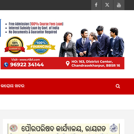
କରୋନା ଖବର