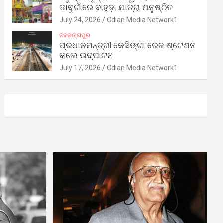
ଡାବୁଗାଁରେ ବାହୁଡ଼ା ଯାତ୍ରା ଅନୁଷ୍ଠିତ
July 24, 2026
Odian Media Network1
ନବରଙ୍ଗପୁର
ପ୍ରଧାନମନ୍ତ୍ରୀ କେସିଙ୍ଗା ରେଳ ଷ୍ଟେଶନ
କଲେ ଉଦ୍‌ଘାଟନ
July 17, 2026
Odian Media Network1