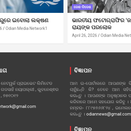
ଦେଶ-ବିଦେଶ
ୁରୁରେ ଇବୋଲା ଲକ୍ଷଣ
ଭାରତୀୟ ଫଟୋଗ୍ରାଫିର ‘ଜ
ରାୟଙ୍କ ପରଲୋକ
6
Odian Media Network1
April 26, 2026
Odian Media Ne
ୋଗ
ବିଜ୍ଞାପନ
 ନେଟୱର୍କ ପ୍ରାଇଭେଟ ଲିମିଟେଡ
ଆମ ଇ-ପୋର୍ଟାଲରେ ଆପଣଙ୍କ ବିଜ
 ଗଡସାହି ନୟାପଲ୍ଲୀ , ଭୁବନେଶ୍ଵର
ଚାହୁଁଛନ୍ତି କି? ତେବେ ଆମ ସ
ା , ୭୫୧୦୧୨
କରନ୍ତୁ । ଆପଣଙ୍କ ଅନୁଷ୍ଠାନର ପ
କରିବାରେ ଆମେ ସହଯୋଗ କରିବୁ ।
etwork@gmail.com
ନମ୍ବର- ୮୮୯୫୭୬୬୮୨୪ , ଇମେ
କରନ୍ତୁ ।
odiannews@gmail.com
ବିଜ୍ଞାପନ