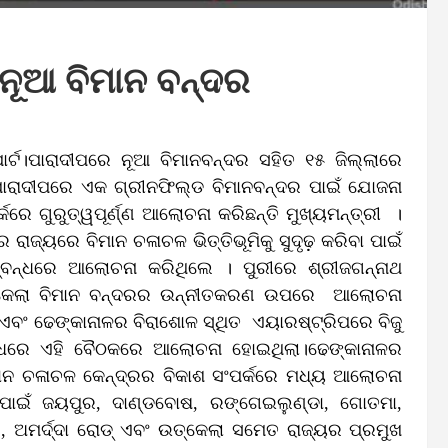
 ନୂଆ ବିମାନ ବନ୍ଦର
୍ଟ।ପାରାଦୀପରେ ନୂଆ ବିମାନବନ୍ଦର ସହିତ ୧୫ ଜିଲ୍ଲାରେ
 ପାରାଦୀପରେ ଏକ ଗ୍ରୀନଫିଲ୍ଡ ବିମାନବନ୍ଦର ପାଇଁ ଯୋଜନା
େ ଗୁରୁତ୍ୱପୂର୍ଣ୍ଣ ଆଲୋଚନା କରିଛନ୍ତି ମୁଖ୍ୟମନ୍ତ୍ରୀ ।
ାଜ୍ୟରେ ବିମାନ ଚଳାଚଳ ଭିତ୍ତିଭୂମିକୁ ସୁଦୃଢ଼ କରିବା ପାଇଁ
ସମ୍ବନ୍ଧରେ ଆଲୋଚନା କରିଥିଲେ । ପୁରୀରେ ଶ୍ରୀଜଗନ୍ନାଥ
ରାଉରକେଲା ବିମାନ ବନ୍ଦରର ଉନ୍ନୀତକରଣ ଉପରେ ଆଲୋଚନା
ଣ ଏବଂ ଢେଙ୍କାନାଳର ବିରାଶୋଳ ସ୍ଥିତ ଏୟାରଷ୍ଟ୍ରିପରେ ବିଜୁ
ନ୍ଧରେ ଏହି ବୈଠକରେ ଆଲୋଚନା ହୋଇଥିଲା।ଢେଙ୍କାନାଳର
ିମାନ ଚଳାଚଳ କେନ୍ଦ୍ରର ବିକାଶ ସଂପର୍କରେ ମଧ୍ୟ ଆଲୋଚନା
 ପାଇଁ ଜୟପୁର, ଦାଣ୍ଡବୋଷ, ରଙ୍ଗେଇଲୁଣ୍ଡା, ଗୋତମା,
ି, ଅମର୍ଦ୍ଦା ରୋଡ୍ ଏବଂ ଉତ୍କେଲା ସମେତ ରାଜ୍ୟର ପ୍ରମୁଖ