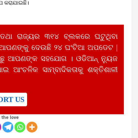
ପ କରାଯାଇଛି।
 ତଥା ରାଜ୍ୟର ୩୧୪ ବ୍ଲକରେ ଘଟୁଥିବା
 ଆପଣଙ୍କୁ ଦେଉଛି ୨୪ ଘଂଟିଆ ଅପଡେଟ |
ୁ ଆପଣଙ୍କ ସହଯୋଗ । ଓଡିଆନ୍ ନ୍ୟୁଜ
ାଇ ଆଂଚଳିକ ସାମ୍ବାଦିକତାକୁ ଶକ୍ତିଶାଳୀ
ORT US
 the love