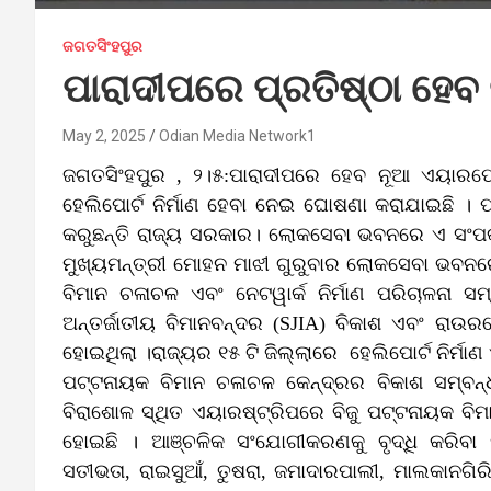
ଜଗତସିଂହପୁର
ପାରାଦୀପରେ ପ୍ରତିଷ୍ଠା ହେବ
May 2, 2025
Odian Media Network1
ଜଗତସିଂହପୁର , ୨।୫:ପାରାଦୀପରେ ହେବ ନୂଆ ଏୟାରପୋର
ହେଲିପୋର୍ଟ ନିର୍ମାଣ ହେବା ନେଇ ଘୋଷଣା କରାଯାଇଛି ।
କରୁଛନ୍ତି ରାଜ୍ୟ ସରକାର। ଲୋକସେବା ଭବନରେ ଏ ସଂପର୍କର
ମୁଖ୍ୟମନ୍ତ୍ରୀ ମୋହନ ମାଝୀ ଗୁରୁବାର ଲୋକସେବା ଭବନରେ ର
ବିମାନ ଚଳାଚଳ ଏବଂ ନେଟୱାର୍କ ନିର୍ମାଣ ପରିଚାଳନା 
ଅନ୍ତର୍ଜାତୀୟ ବିମାନବନ୍ଦର (SJIA) ବିକାଶ ଏବଂ 
ହୋଇଥିଲା ।ରାଜ୍ୟର ୧୫ ଟି ଜିଲ୍ଲାରେ ହେଲିପୋର୍ଟ ନିର୍ମା
ପଟ୍ଟନାୟକ ବିମାନ ଚଳାଚଳ କେନ୍ଦ୍ରର ବିକାଶ ସମ୍ବ
ବିରାଶୋଳ ସ୍ଥିତ ଏୟାରଷ୍ଟ୍ରିପରେ ବିଜୁ ପଟ୍ଟନାୟକ ବ
ହୋଇଛି । ଆଞ୍ଚଳିକ ସଂଯୋଗୀକରଣକୁ ବୃଦ୍ଧି କରିବା
ସତୀଭତା, ରାଇସୁଆଁ, ତୁଷରା, ଜମାଦାରପାଲୀ, ମାଲକାନଗିର