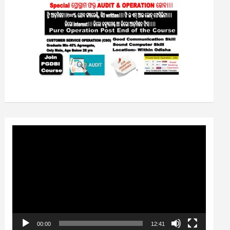
Video
Player
00:00
12:41