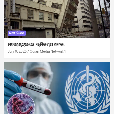
ଦେଶ-ବିଦେଶ
ମହାରାଷ୍ଟ୍ରରେ ଭୂମିକମ୍ପ ଝଟକା
July 9, 2026
Odian Media Network1