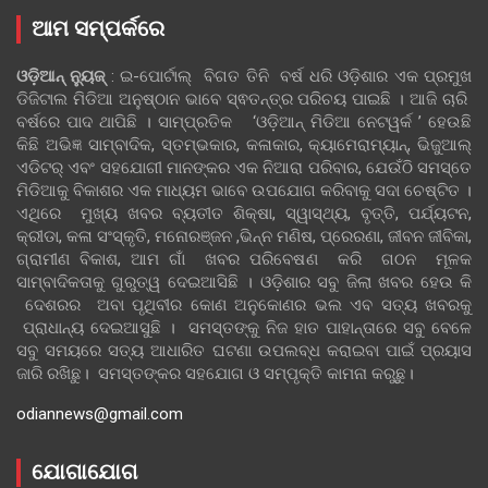
ଆମ ସମ୍ପର୍କରେ
ଓଡ଼ିଆନ୍‍ ନ୍ୟୁଜ୍‍
: ଇ-ପୋର୍ଟାଲ୍ ବିଗତ ତିନି ବର୍ଷ ଧରି ଓଡ଼ିଶାର ଏକ ପ୍ରମୁଖ
ଡିଜିଟାଲ ମିଡିଆ ଅନୁଷ୍ଠାନ ଭାବେ ସ୍ଵତନ୍ତ୍ର ପରିଚୟ ପାଇଛି । ଆଜି ଚାରି
ବର୍ଷରେ ପାଦ ଥାପିଛି । ସାମ୍ପ୍ରତିକ ‘ଓଡ଼ିଆନ୍‍ ମିଡିଆ ନେଟୱର୍କ ’ ହେଉଛି
କିଛି ଅଭିଜ୍ଞ ସାମ୍ବାଦିକ, ସ୍ତମ୍ଭକାର, କଳାକାର, କ୍ୟାମେରାମ୍ୟାନ୍, ଭିଜୁଆଲ୍
ଏଡିଟର୍ ଏବଂ ସହଯୋଗୀ ମାନଙ୍କର ଏକ ନିଆରା ପରିବାର, ଯେଉଁଠି ସମସ୍ତେ
ମିଡିଆକୁ ବିକାଶର ଏକ ମାଧ୍ୟମ ଭାବେ ଉପଯୋଗ କରିବାକୁ ସଦା ଚେଷ୍ଟିତ ।
ଏଥିରେ ମୁଖ୍ୟ ଖବର ବ୍ୟତୀତ ଶିକ୍ଷା, ସ୍ୱାସ୍ଥ୍ୟ, ବୃତ୍ତି, ପର୍ଯ୍ୟଟନ,
କ୍ରୀଡା, କଳା ସଂସ୍କୃତି, ମନୋରଞ୍ଜନ ,ଭିନ୍ନ ମଣିଷ, ପ୍ରେରଣା, ଜୀବନ ଜୀବିକା,
ଗ୍ରାମୀଣ ବିକାଶ, ଆମ ଗାଁ ଖବର ପରିବେଷଣ କରି ଗଠନ ମୂଳକ
ସାମ୍ବାଦିକତାକୁ ଗୁରୁତ୍ୱ ଦେଇଆସିଛି । ଓଡ଼ିଶାର ସବୁ ଜିଲା ଖବର ହେଉ କି
ଦେଶରର ଅବା ପୃଥିବୀର କୋଣ ଅନୁକୋଣର ଭଲ ଏବ ସତ୍ୟ ଖବରକୁ
ପ୍ରାଧାନ୍ୟ ଦେଇଆସୁଛି । ସମସ୍ତଙ୍କୁ ନିଜ ହାତ ପାହାନ୍ତାରେ ସବୁ ବେଳେ
ସବୁ ସମୟରେ ସତ୍ୟ ଆଧାରିତ ଘଟଣା ଉପଲବ୍ଧ କରାଇବା ପାଇଁ ପ୍ରୟାସ
ଜାରି ରଖିଛୁ। ସମସ୍ତଙ୍କର ସହଯୋଗ ଓ ସମ୍ପୃକ୍ତି କାମନା କରୁଛୁ।
odiannews@gmail.com
ଯୋଗାଯୋଗ