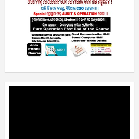
Video
Player