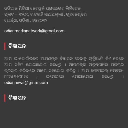
ଓଡିଆନ ମିଡିଆ ନେଟୱର୍କ ପ୍ରାଇଭେଟ ଲିମିଟେଡ
ପ୍ଲଟ – ୧୨୦୯, ଗଡସାହି ନୟାପଲ୍ଲୀ , ଭୁବନେଶ୍ଵର
ଖୋର୍ଦ୍ଧା, ଓଡିଶା , ୭୫୧୦୧୨
odianmedianetwork@gmail.com
ବିଜ୍ଞାପନ
ଆମ ଇ-ପୋର୍ଟାଲରେ ଆପଣଙ୍କ ବିଜ୍ଞାପନ ଦେବାକୁ ଚାହୁଁଛନ୍ତି କି? ତେବେ
ଆମ ସହିତ ଯୋଗାଯୋଗ କରନ୍ତୁ । ଆପଣଙ୍କ ଅନୁଷ୍ଠାନର ପ୍ରଚାର
ପ୍ରସାର କରିବାରେ ଆମେ ସହଯୋଗ କରିବୁ । ଆମ ମୋବାଇଲ୍ ନମ୍ବର-
୮୮୯୫୭୬୬୮୨୪ , ଇମେଲରେ ଯୋଗାଯୋଗ କରନ୍ତୁ ।
odiannews@gmail.com
ବିଜ୍ଞାପନ