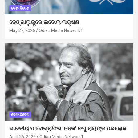
ଦେଶ-ବିଦେଶ
ବେଙ୍ଗାଲୁରୁରେ ଇବୋଲା ଲକ୍ଷଣ
May 27, 2026
Odian Media Network1
ଦେଶ-ବିଦେଶ
ଭାରତୀୟ ଫଟୋଗ୍ରାଫିର ‘ଜନକ’ ରଘୁ ରାୟଙ୍କ ପରଲୋକ
April 26, 2026
Odian Media Network1