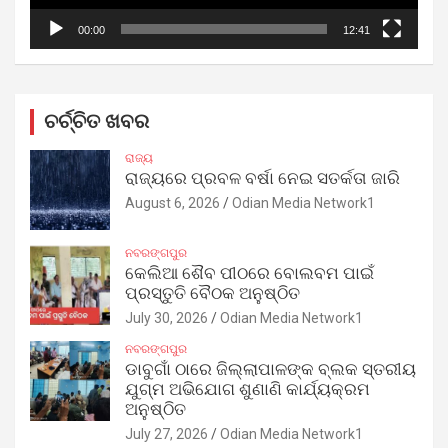
00:00
12:41
ଚର୍ଚ୍ଚିତ ଖବର
ରାଜ୍ୟ
ରାଜ୍ୟରେ ପ୍ରବଳ ବର୍ଷା ନେଇ ସତର୍କତା ଜାରି
August 6, 2026
Odian Media Network1
ନବରଙ୍ଗପୁର
କେଲିଆ ଶୈବ ପୀଠରେ ବୋଲବମ ପାଇଁ
ପ୍ରସ୍ତୁତି ବୈଠକ ଅନୁଷ୍ଠିତ
July 30, 2026
Odian Media Network1
ନବରଙ୍ଗପୁର
ଡାବୁଗାଁ ଠାରେ ଜିଲ୍ଲାପାଳଙ୍କ ବ୍ଲକ ସ୍ତରୀୟ
ଯୁଗ୍ମ ଅଭିଯୋଗ ଶୁଣାଣି କାର୍ଯ୍ୟକ୍ରମ
ଅନୁଷ୍ଠିତ
July 27, 2026
Odian Media Network1