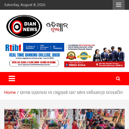
Skip
Saturday, August 8, 2026
to
content
ସାରା ଦୁନିଆର ଖବର ଆପଣଙ୍କ ହାତମୁଠାରେ…
ଓଡିଆନ୍ ନ୍ୟୁଜ
Home
ରାମସା ଗ୍ରାମରେ ମା ଠାକୁରାଣୀ ପାଟ ଭୀମା ବାଲିଯାତ୍ରା ଉଦଯାପିତ