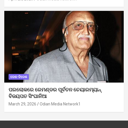
ଦେଶ-ବିଦେଶ
ପରଲୋକରେ ରେମଣ୍ଡର ପୂର୍ବତନ ଚେୟାରମ୍ୟାନ୍
ବିଜୟପତ ସିଂଘାନିଆ
March 29, 2026
Odian Media Network1