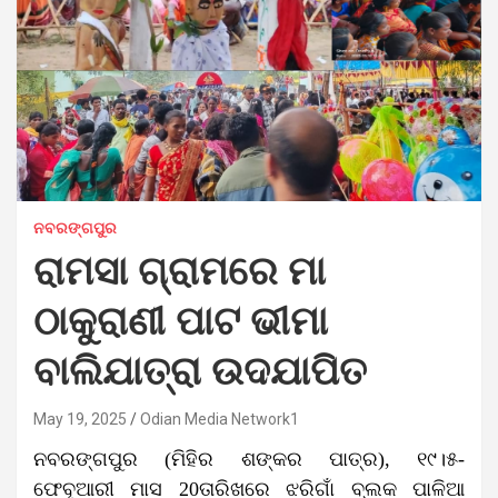
ନବରଙ୍ଗପୁର
ରାମସା ଗ୍ରାମରେ ମା
ଠାକୁରାଣୀ ପାଟ ଭୀମା
ବାଲିଯାତ୍ରା ଉଦଯାପିତ
May 19, 2025
Odian Media Network1
ନବରଙ୍ଗପୁର (ମିହିର ଶଙ୍କର ପାତ୍ର), ୧୯।୫-
ଫେବୃଆରୀ ମାସ 20ତାରିଖରେ ଝରିଗାଁ ବ୍ଲକ ପାଳିଆ