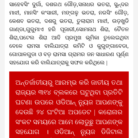
ସାହେବସିଂ ଦୁର୍ଗା, ଦଶରଥ ଗୌଡ଼,ସନାଧର ଭତରା, ସୁନ୍ଦର
ମାଝୀ, ମାନସିଂ କଂସାରୀ, ମଙ୍ଗଳୁ ଭତରା, ନରସିଂ ଗୌଡ଼,
କେଶବ ଭତରା, ଦଶରୁ ଭତରା, ତୁଲାରାମ ମାଝୀ, ଉଡ଼ଖୁଡି
ଗାଣ୍ଡା,ଗୁରୁମାଏ ହରି ପୂଜାରୀ,ସୋମନାଥ ଶିରା, ଚୈତନ
ଶିରା,ପଟେଲ ଶିରା ଆଦି ପ୍ରମୁଖ ଭୂମିକା ତୁଲେଇଥିବା
ବେଳେ ରାମସା ବାଲିଯାତ୍ରା କମିଟି ଓ କୁରୁଙ୍ଗାବେଡା,
ଗୋପାଳଗୁଡା ଓ ବଡ଼ ରାମସା ଗ୍ରାମର ଜନ ସାଧାରଣ ପୂର୍ଣ୍ଣ
ସହଯୋଗ କରି ବାଲିଯାତ୍ରାକୁ ସଫଳ କରିଥିଲେ |
ଅନ୍ତର୍ଜାତୀୟରୁ ଆରମ୍ଭ କରି ଜାତୀୟ ତଥା
ରାଜ୍ୟର ୩୧୪ ବ୍ଲକରେ ଘଟୁଥିବା ପ୍ରତିଟି
ଘଟଣା ଉପରେ ଓଡିଆନ୍ ନ୍ୟୁଜ ଆପଣଙ୍କୁ
ଦେଉଛି ୨୪ ଘଂଟିଆ ଅପଡେଟ | କରୋନାର
ସଂକଟ ସମୟରେ ଆମେ ଲୋଡୁଛୁ ଆପଣଙ୍କ
ସହଯୋଗ । ଓଡିଆନ୍ ନ୍ୟୁଜ ଡିଜିଟାଲ