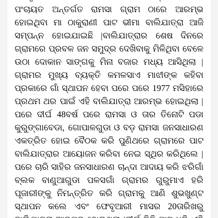
ପଂଚାୟତ ଅନ୍ତର୍ଗତ ରାମସା ଗ୍ରାମ ଠାରେ ଆରମ୍ଭ
ହୋଇଥିବା ମା ଠାକୁରାଣୀ ପାଟ ଭୀମା ବାଲିଯାତ୍ରା ଆଜି
ସମ୍ପନ୍ନ ହୋଇଯାଇଛି |ବାଲିଯାତ୍ରାର ଶେଷ ଦିନରେ
ଗ୍ରାମରେ ପ୍ରବଳ ଜନ ସମୁଦ୍ର ଦେଖିବାକୁ ମିଳିଥିବା ବେଳେ
ଉଠା ଦୋକାନ ସାଙ୍ଗକୁ ମିନା ବଜାର ମଧ୍ୟ ଆସିଥିଲା |
ଗ୍ରାମର ମୁଖ୍ୟ ବ୍ୟକ୍ତି କମଳସାଏ ମାଝୀଙ୍କ କହିବା
ପ୍ରକାରେ ଗାଁ ସ୍ଥାପନ ହେବା ପରେ ପରେ 1977 ମସିହାରେ
ପ୍ରଥମ ଥର ପାଇଁ ଏହି ବାଲିଯାତ୍ରା ଆରମ୍ଭ ହୋଇଥିଲା |
ପରେ ଦୀର୍ଘ 48ବର୍ଷ ପରେ ରାମସା ଓ ତାର ତିନୋଟି ପଡା
କୁରୁଙ୍ଗାବେଡା, ଗୋପାଳଗୁଡା ଓ ବଡ଼ ରାମସା ଜନସାଧାରଣ
ଏକତ୍ରିତ ହୋଇ ବୈଠକ କରି ପୁଣିଥରେ ଗ୍ରାମରେ ପାଟ
ବାଲିଯାତ୍ରାର ଆୟୋଜନ କରିବା ନେଇ ସ୍ଥିର କରିଥିଲେ |
ପରେ ଚାରି ସାହିର ଜନସାଧାରଣ ଚାନ୍ଦା ଆଦାୟ କରି ଝରିଗାଁ
ବ୍ଲକ ବାଣୁଆଗୁଡା ପଳସଗାଁ ଗ୍ରାମର ଗୁରୁମାଏ ହରି
ପୂଜାରୀଙ୍କୁ ନିମନ୍ତ୍ରିତ କରି ଗ୍ରାମକୁ ଆଣି ଶୁଭଖୁଣ୍ଟ
ସ୍ଥାପନ କଲେ ଏବଂ ଫେବୃଆରୀ ମାସର 20ତାରିଖରୁ