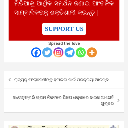
ମିଡିଆକୁ ଆର୍ଥିକ ସମର୍ଥନ ଜଣାଇ ଆଂଚଳିକ
ସାମ୍ବାଦିକତାକୁ ଶକ୍ତିଶାଳୀ କରନ୍ତୁ |
SUPPORT US
Spread the love
Post
ରାଜ୍ୟରୁ ବାଂଲାଦେଶୀଙ୍କୁ ହଟାଇବା ପାଇଁ ପ୍ରକ୍ରିୟା ଆରମ୍ଭ
navigation
ସନ୍ଦୀଡ଼ଙ୍ଗରି ଗ୍ରାମ ନିକଟରେ ପିକପ ଧକ୍କାରେ ବାଇକ ଆରୋହି
ଗୁରୁତର