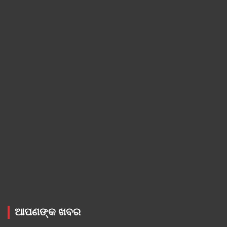
ଆପଣଙ୍କ ଖବର