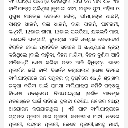
ବାଲିଯାତ୍ରା ଆରମ୍ଭ ହୋଇଥିଲା |ଦୀର୍ଘ ତିନି ମାସ ଧରି ଏହି
ବାଲିଯାତ୍ରା ଚାଲିଥିଲା |କୁମାରୀ ଝୀଅ, ବାଳୁତ ପୁଅ, ମହିଳା ଓ
ପୁରୁଷ ମାନଙ୍କ ଦେହରେ ରୈଲା, ଭୀମା,ଚୋକ ଧାରନି,
ଦାଣ୍ଡ ଧାରନି, କଳା ଧାରନି, ବାର ଦାଇନି, ପାଟରାନୀ,
କନ୍ଦନି, 12ଭାଇ ଭୀମା, 13ଭାଇ ଚାଉରିଆ, 32ଭଇନି ମାତା,
16ଭଇନି ଗଙ୍ଗାଦି, ବୁଡ଼ାରାଜା ଆଦି ଶତାଧିକ ଦେବାଦେବୀ
ବିରାଜିତ ହୋଇ ପ୍ରତିଦିନ ସକାଳେ ଓ ସନ୍ଧ୍ୟାରେ ନୃତ୍ୟ
କରିଥିଲେ |ବାଲି କାଢ଼ିବା, ବିହନ ମାଗିବା, ବିହନ ବୁଣିବା ଆଦି
ନୀତିକାନ୍ତି ଶେଷ କରିବା ପରେ ଆଜି ବିଧିବଦ୍ଧ ଭାବେ
ପୂଜାର୍ଚନା କରି ବାଲି ବିସର୍ଜନ କରାଯାଇଛି |ଶେଷ ଦିନରେ
ବାଲିଯାତ୍ରାରେ ଜନ ସମୁଦ୍ର କୁ ଦୃଷ୍ଟିରେ ଶାନ୍ତି ଶୃଙ୍ଖଳା
ରକ୍ଷା କରିବା ପାଇଁ ରାମସା ବାଲିଯାତ୍ରା କମିଟି ପକ୍ଷରୁ
ବିଶେଷ ପଦକ୍ଷେପ ନିଆଯାଇଥିଲା |ଦର୍ଶକ ମାନଙ୍କ
ମନରଞ୍ଜନ ପାଇଁ ରାତିରେ ଦୁଇଟା ଦେଶିଆ ନାଟକର ମଧ୍ୟ
ଆୟୋଜନ କରାଯାଇଥିଲା | ଏହି ପାଟ ବାଲିଯାତ୍ରାରେ
ଗ୍ରାମର ପୂଜାରୀ ମାର ପୂଜାରୀ, କମଳସାଏ ମାଝୀ, ଧନେର
ପୂଜାରୀ, ପଦ୍ମନ ପୂଜାରୀ, କେଶବ ପୂଜାରୀ,ସମଦୁ ମାଝୀ,