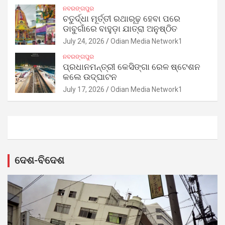
ନବରଙ୍ଗପୁର
ଚତୁର୍ଦ୍ଧା ମୂର୍ତ୍ତୀ ରଥାରୂଢ଼ ହେବା ପରେ
ଡାବୁଗାଁରେ ବାହୁଡ଼ା ଯାତ୍ରା ଅନୁଷ୍ଠିତ
July 24, 2026
Odian Media Network1
ନବରଙ୍ଗପୁର
ପ୍ରଧାନମନ୍ତ୍ରୀ କେସିଙ୍ଗା ରେଳ ଷ୍ଟେଶନ
କଲେ ଉଦ୍‌ଘାଟନ
July 17, 2026
Odian Media Network1
ଦେଶ-ବିଦେଶ