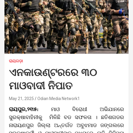
ରାୟଗଡ଼ା
ଏନକାଉଣ୍ଟରରେ ୩୦
ମାଓବାଦୀ ନିପାତ
May 21, 2025
Odian Media Network1
ରାୟପୁର,୨୧ା୫:
ମାଓ ବିରୋଧୀ ଅଭିଯାନରେ
ସୁରକ୍ଷାବାହିନୀକୁ ମିଳିଛି ବଡ ସଫଳତା । ଛତିଶଗଡର
ନାରାୟଣପୁର ଜିଲ୍ଲା ଅନ୍ତର୍ଗତ ଅବୁଝମାଡ ଜଙ୍ଗଲରେ