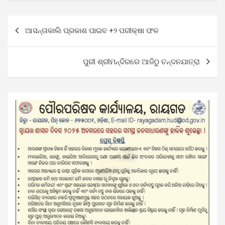
Post
ଆସନ୍ତାକାଲି ପ୍ରକାଶ ପାଇବ +୨ ପରୀକ୍ଷା ଫଳ
navigation
ପୁରୀ ଶ୍ରୀମନ୍ଦିରରେ ଆଜିଠୁ ଚନ୍ଦନଯାତ୍ରା