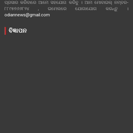
ପ୍ରସାର କରିବାରେ ଆମେ ସହଯୋଗ କରିବୁ । ଆମ ମୋବାଇଲ୍ ନମ୍ବର-
୮୮୯୫୭୬୬୮୨୪ , ଇମେଲରେ ଯୋଗାଯୋଗ କରନ୍ତୁ ।
odiannews@gmail.com
ବିଜ୍ଞାପନ