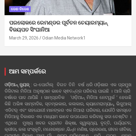
ଦେଶ-ବିଦେଶ
ପରଲୋକରେ ରେମଣ୍ଡର ପୂର୍ବତନ ଚେୟାରମ୍ୟାନ୍
ବିଜୟପତ ସିଂଘାନିଆ
March 29, 2026
Odian Media Network1
ଆମ ସମ୍ପର୍କରେ
ଓଡ଼ିଆନ୍‍ ନ୍ୟୁଜ୍‍
: ଇ-ପୋର୍ଟାଲ୍ ବିଗତ ତିନି ବର୍ଷ ଧରି ଓଡ଼ିଶାର ଏକ ପ୍ରମୁଖ
ଡିଜିଟାଲ ମିଡିଆ ଅନୁଷ୍ଠାନ ଭାବେ ସ୍ଵତନ୍ତ୍ର ପରିଚୟ ପାଇଛି । ଆଜି ଚାରି
ବର୍ଷରେ ପାଦ ଥାପିଛି । ସାମ୍ପ୍ରତିକ ‘ଓଡ଼ିଆନ୍‍ ମିଡିଆ ନେଟୱର୍କ ’ ହେଉଛି
କିଛି ଅଭିଜ୍ଞ ସାମ୍ବାଦିକ, ସ୍ତମ୍ଭକାର, କଳାକାର, କ୍ୟାମେରାମ୍ୟାନ୍, ଭିଜୁଆଲ୍
ଏଡିଟର୍ ଏବଂ ସହଯୋଗୀ ମାନଙ୍କର ଏକ ନିଆରା ପରିବାର, ଯେଉଁଠି ସମସ୍ତେ
ମିଡିଆକୁ ବିକାଶର ଏକ ମାଧ୍ୟମ ଭାବେ ଉପଯୋଗ କରିବାକୁ ସଦା ଚେଷ୍ଟିତ ।
ଏଥିରେ ମୁଖ୍ୟ ଖବର ବ୍ୟତୀତ ଶିକ୍ଷା, ସ୍ୱାସ୍ଥ୍ୟ, ବୃତ୍ତି, ପର୍ଯ୍ୟଟନ,
କ୍ରୀଡା, କଳା ସଂସ୍କୃତି, ମନୋରଞ୍ଜନ ,ଭିନ୍ନ ମଣିଷ, ପ୍ରେରଣା, ଜୀବନ ଜୀବିକା,
ଗ୍ରାମୀଣ ବିକାଶ, ଆମ ଗାଁ ଖବର ପରିବେଷଣ କରି ଗଠନ ମୂଳକ