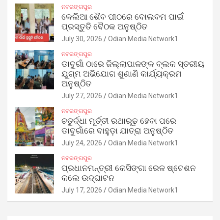
ନବରଙ୍ଗପୁର
କେଲିଆ ଶୈବ ପୀଠରେ ବୋଲବମ ପାଇଁ
ପ୍ରସ୍ତୁତି ବୈଠକ ଅନୁଷ୍ଠିତ
July 30, 2026
Odian Media Network1
ନବରଙ୍ଗପୁର
ଡାବୁଗାଁ ଠାରେ ଜିଲ୍ଲାପାଳଙ୍କ ବ୍ଲକ ସ୍ତରୀୟ
ଯୁଗ୍ମ ଅଭିଯୋଗ ଶୁଣାଣି କାର୍ଯ୍ୟକ୍ରମ
ଅନୁଷ୍ଠିତ
July 27, 2026
Odian Media Network1
ନବରଙ୍ଗପୁର
ଚତୁର୍ଦ୍ଧା ମୂର୍ତ୍ତୀ ରଥାରୂଢ଼ ହେବା ପରେ
ଡାବୁଗାଁରେ ବାହୁଡ଼ା ଯାତ୍ରା ଅନୁଷ୍ଠିତ
July 24, 2026
Odian Media Network1
ନବରଙ୍ଗପୁର
ପ୍ରଧାନମନ୍ତ୍ରୀ କେସିଙ୍ଗା ରେଳ ଷ୍ଟେଶନ
କଲେ ଉଦ୍‌ଘାଟନ
July 17, 2026
Odian Media Network1