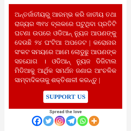
ଅନ୍ତର୍ଜାତୀୟରୁ ଆରମ୍ଭ କରି ଜାତୀୟ ତଥା
ରାଜ୍ୟର ୩୧୪ ବ୍ଲକରେ ଘଟୁଥିବା ପ୍ରତିଟି
ଘଟଣା ଉପରେ ଓଡିଆନ୍ ନ୍ୟୁଜ ଆପଣଙ୍କୁ
ଦେଉଛି ୨୪ ଘଂଟିଆ ଅପଡେଟ | କରୋନାର
ସଂକଟ ସମୟରେ ଆମେ ଲୋଡୁଛୁ ଆପଣଙ୍କ
ସହଯୋଗ । ଓଡିଆନ୍ ନ୍ୟୁଜ ଡିଜିଟାଲ
ମିଡିଆକୁ ଆର୍ଥିକ ସମର୍ଥନ ଜଣାଇ ଆଂଚଳିକ
ସାମ୍ବାଦିକତାକୁ ଶକ୍ତିଶାଳୀ କରନ୍ତୁ |
SUPPORT US
Spread the love