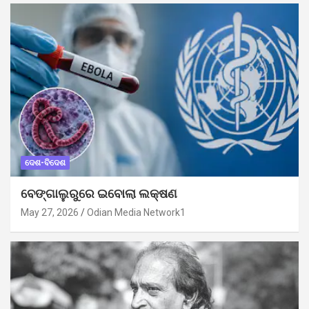
ଦେଶ-ବିଦେଶ
ବେଙ୍ଗାଲୁରୁରେ ଇବୋଲା ଲକ୍ଷଣ
May 27, 2026
Odian Media Network1