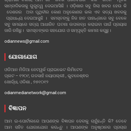
ସାମ୍ବାଦିକତାକୁ ଗୁରୁତ୍ୱ ଦେଇଆସିଛି । ଓଡ଼ିଶାର ସବୁ ଜିଲା ଖବର ହେଉ କି
ଦେଶରର ଅବା ପୃଥିବୀର କୋଣ ଅନୁକୋଣର ଭଲ ଏବ ସତ୍ୟ ଖବରକୁ
ପ୍ରାଧାନ୍ୟ ଦେଇଆସୁଛି । ସମସ୍ତଙ୍କୁ ନିଜ ହାତ ପାହାନ୍ତାରେ ସବୁ ବେଳେ
ସବୁ ସମୟରେ ସତ୍ୟ ଆଧାରିତ ଘଟଣା ଉପଲବ୍ଧ କରାଇବା ପାଇଁ ପ୍ରୟାସ
ଜାରି ରଖିଛୁ। ସମସ୍ତଙ୍କର ସହଯୋଗ ଓ ସମ୍ପୃକ୍ତି କାମନା କରୁଛୁ।
odiannews@gmail.com
ଯୋଗାଯୋଗ
ଓଡିଆନ ମିଡିଆ ନେଟୱର୍କ ପ୍ରାଇଭେଟ ଲିମିଟେଡ
ପ୍ଲଟ – ୧୨୦୯, ଗଡସାହି ନୟାପଲ୍ଲୀ , ଭୁବନେଶ୍ଵର
ଖୋର୍ଦ୍ଧା, ଓଡିଶା , ୭୫୧୦୧୨
odianmedianetwork@gmail.com
ବିଜ୍ଞାପନ
ଆମ ଇ-ପୋର୍ଟାଲରେ ଆପଣଙ୍କ ବିଜ୍ଞାପନ ଦେବାକୁ ଚାହୁଁଛନ୍ତି କି? ତେବେ
ଆମ ସହିତ ଯୋଗାଯୋଗ କରନ୍ତୁ । ଆପଣଙ୍କ ଅନୁଷ୍ଠାନର ପ୍ରଚାର