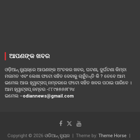
ଆପଣଙ୍କ ଖବର
ଓଡ଼ିଆନ୍ ନ୍ୟୁଜ୍‌ରେ ଆପଣଙ୍କ ଅଂଚଳର ଖବର, ଘଟଣା, ଦୁର୍ଘଟଣା କିମ୍ବା
ମତାମତ ଏବଂ ଲେଖା ଫଟୋ ସହିତ ଦେବାକୁ ଚାହୁଁଚନ୍ତି କି ? ତେବେ ଆମ
ଇମେଲ ଆଉ ହ୍ୱାଟ୍‌ସପ୍ ନମ୍ବରରେ ଫଟୋ ସହିତ ଖବର ପଠାଇ ପାରିବେ ।
ଆମ ହ୍ୱାଟ୍‌ସପ୍ ନମ୍ବର -୮୮୯୫୭୬୬୮୨୪
ଇମେଲ –
odiannews@gmail.com
Copyright © 2026
ଓଡିଆନ୍ ନ୍ୟୁଜ
Theme by:
Theme Horse