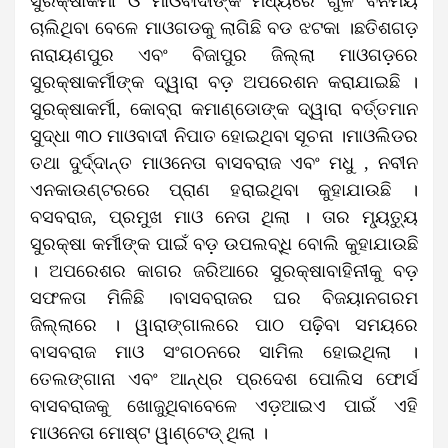
ସୁରକ୍ଷାକର୍ମୀ ଓ ମାଓବାଦୀଙ୍କ ମଧ୍ୟରେ ଗୁଳି ବିନିମୟ
ଚାଲିଥିବା ବେଳେ ମାଓଗଡକୁ ଲାଗିଛି ବଡ ଝଟକା ।ଛତିଶଗଡ଼
ନାରାୟଣପୁର ଏବଂ ବିଜାପୁର ଜିଲ୍ଲା ମାଓଗଡ଼ରେ
ସୁରକ୍ଷାକର୍ମୀଙ୍କ ଦ୍ୱାରା ବଡ଼ ଅପରେଶନ କରାଯାଇଛି ।
ସୁରକ୍ଷାକର୍ମୀ, କୋବ୍ରା କମାଣ୍ଡୋଙ୍କ ଦ୍ୱାରା ବର୍ତ୍ତମାନ
ସୁଦ୍ଧା ୩୦ ମାଓବାଦୀ ନିପାତ ହୋଇଥିବା ସୂଚନା ।ମାଓଲିଡର
ତଥା ଦୁର୍ଦ୍ଦାନ୍ତ ମାଓନେତା ବାସବରାଜ ଏବଂ ମଧୁ , ନବୀନ
ଏନକାଉଣ୍ଟରରେ ପ୍ରାଣ ହରାଇଥିବା କୁହାଯାଉଛି ।
ବସବରାଜ, ପ୍ରମୁଖ ମାଓ ନେତା ଥିଲା । ତାର ମ୍ୟୃତ୍ୟୁ
ସୁରକ୍ଷା କର୍ମୀଙ୍କ ପାଇଁ ବଡ଼ ଉପଲବ୍ଧି ବୋଲି କୁହାଯାଉଛି
। ଅପରେଶର କାଗର ଜରିଆରେ ସୁରକ୍ଷାବାହିନୀକୁ ବଡ଼
ସଫଳତା ମିଳିଛି ।ବାସବରାଜର ଘର ବିଜୟାନଗରମ
ଜିଲ୍ଲାରେ । ୱାରାଙ୍ଗାଲରେ ପାଠ ପଢ଼ିବା ସମୟରେ
ବାସବରାଜ ମାଓ ସଂଗଠନରେ ସାମିଲ ହୋଇଥିଲା ।
ତେଲଙ୍ଗାନା ଏବଂ ଆନ୍ଧ୍ର ପ୍ରଦେଶ ପୋଲିସ ଫୋର୍ସ
ବାସବରାଜକୁ ଖୋଜୁଥିବାବେଳେ ଏଡ଼ଆଇଏ ପାଇଁ ଏହି
ମାଓନେତା ମୋଷ୍ଟ ୱାଣ୍ଟେଡ୍ ଥିଲା ।