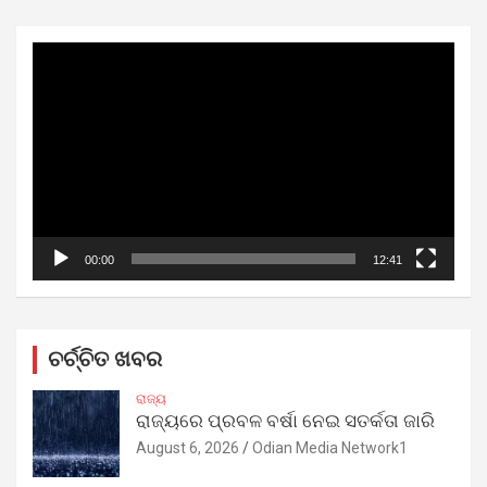
Video
Player
00:00
12:41
ଚର୍ଚ୍ଚିତ ଖବର
ରାଜ୍ୟ
ରାଜ୍ୟରେ ପ୍ରବଳ ବର୍ଷା ନେଇ ସତର୍କତା ଜାରି
August 6, 2026
Odian Media Network1