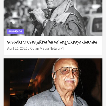
ଦେଶ-ବିଦେଶ
ଭାରତୀୟ ଫଟୋଗ୍ରାଫିର ‘ଜନକ’ ରଘୁ ରାୟଙ୍କ ପରଲୋକ
April 26, 2026
Odian Media Network1