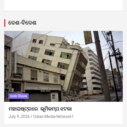
ଦେଶ-ବିଦେଶ
ଦେଶ-ବିଦେଶ
ମହାରାଷ୍ଟ୍ରରେ ଭୂମିକମ୍ପ ଝଟକା
July 9, 2026
Odian Media Network1