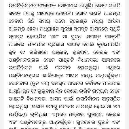
ଉପନିର୍ବାଚନର ଫଳାଫଳ ସୋମବାର ଆସୁଛି। ଭୋଟ ଗଣତି
ସକାଳ ୮ଟାରୁ ଆରମ୍ଭ ହୋଇଛି। ଭୋଟ ଗଣତି ଆରମ୍ଭ
ହେବାର କିଛି ସମୟ ପରେ ଟ୍ରେଣ୍ଡ ମଧ୍ୟ ଆସିବା
ଆରମ୍ଭ ହେବ। ମଧ୍ୟାହ୍ନ ସୁଦ୍ଧା ସମସ୍ତ ଆସନରେ ସ୍ଥିତି
ସ୍ପଷ୍ଟ ହୋଇଯିବ ଏବଂ ସା ସୁଦ୍ଧା ସମସ୍ତ ପାଞ୍ଚଟି
ଆସନର ଫଳାଫଳ ପ୍ରକାଶ ପାଇବ ବୋଲି କୁହାଯାଉଛି।
ଜୁନ ୧୯ ତାରିଖରେ ପଞ୍ଜାବ, ଗୁଜରାଟ, କେରଳ ଏବଂ
ପଶ୍ଚିମବଙ୍ଗର ମୋଟ ପାଞ୍ଚଟି ବିଧାନସଭା ଆସନରେ
ଉପନିର୍ବାଚନ ପାଇଁ ମତଦାନ ହୋଇଥିଲା। ଏଥିରେ
ପଶ୍ଚିମବଙ୍ଗର କାଲିଗଞ୍ଜ ଆସନ ମଧ୍ୟ ଅନ୍ତର୍ଭୁକ୍ତ।
ସୋମବାର (ଜୁନ ୨୩) ସମସ୍ତ ଆସନର ନିର୍ବାଚନ ଫଳାଫଳ
ଆସୁଛି।ଜୁନ ୧୯ ଗୁରୁବାର ଦିନ ଦେଶର ଚାରିଟି ରାଜ୍ୟର ମୋଟ
ପାଞ୍ଚଟି ବିଧାନସଭା ଆସନ ପାଇଁ ଉପନିର୍ବାଚନ ଅନୁଷ୍ଠିତ
ହୋଇଥିଲା। ସକାଳ ୭ଟାରୁ ମତଦାନ ଆରମ୍ଭ ହୋଇ ସା ୬ଟା
ପର୍ଯ୍ୟନ୍ତ ଚାଲିଥିଲା। ଏଥିରେ ପଞ୍ଜାବ, ଗୁଜରାଟ, କେରଳ
ଏବଂ ପଶ୍ଚିମବଙ୍ଗ ଅନ୍ତର୍ଭୁକ୍ତ। ଗୁଜରାଟର ଦୁଇଟି ଏବଂ