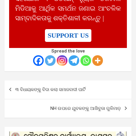
ମିଡିଆକୁ ଆର୍ଥିକ ସମର୍ଥନ ଜଣାଇ ଆଂଚଳିକ
ସାମ୍ବାଦିକତାକୁ ଶକ୍ତିଶାଳୀ କରନ୍ତୁ |
SUPPORT US
Spread the love
Post
୩ ବିଧାୟକଙ୍କୁ ବିଦା କଲା ସମାଜବାଦୀ ପାର୍ଟି
navigation
NH ଉପରେ ଯୁବକଙ୍କୁ ଆଖିବୁଜା ଗୁଳିମାଡ଼