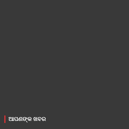
ଆପଣଙ୍କ ଖବର