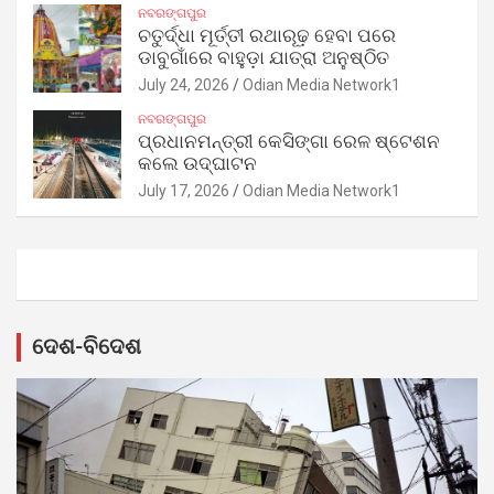
ନବରଙ୍ଗପୁର
ଚତୁର୍ଦ୍ଧା ମୂର୍ତ୍ତୀ ରଥାରୂଢ଼ ହେବା ପରେ
ଡାବୁଗାଁରେ ବାହୁଡ଼ା ଯାତ୍ରା ଅନୁଷ୍ଠିତ
July 24, 2026
Odian Media Network1
ନବରଙ୍ଗପୁର
ପ୍ରଧାନମନ୍ତ୍ରୀ କେସିଙ୍ଗା ରେଳ ଷ୍ଟେଶନ
କଲେ ଉଦ୍‌ଘାଟନ
July 17, 2026
Odian Media Network1
ଦେଶ-ବିଦେଶ