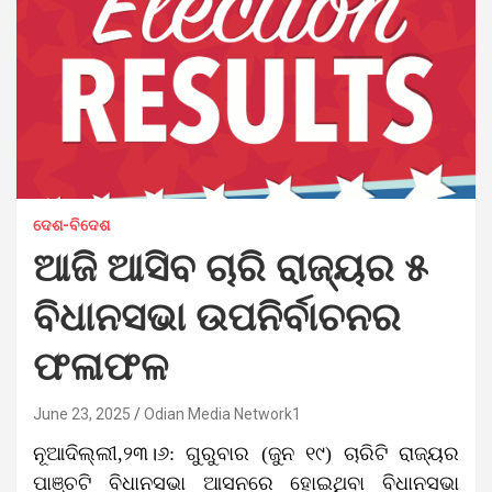
ଦେଶ-ବିଦେଶ
ଆଜି ଆସିବ ଚାରି ରାଜ୍ୟର ୫
ବିଧାନସଭା ଉପନିର୍ବାଚନର
ଫଳାଫଳ
June 23, 2025
Odian Media Network1
ନୂଆଦିଲ୍ଲୀ,୨୩।୬: ଗୁରୁବାର (ଜୁନ ୧୯) ଚାରିଟି ରାଜ୍ୟର
ପାଞ୍ଚଟି ବିଧାନସଭା ଆସନରେ ହୋଇଥିବା ବିଧାନସଭା