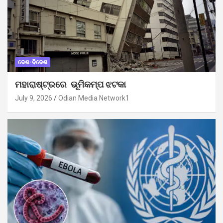
ଦେଶ-ବିଦେଶ
ମହାରାଷ୍ଟ୍ରରେ ଭୂମିକମ୍ପ ଝଟକା
July 9, 2026
Odian Media Network1