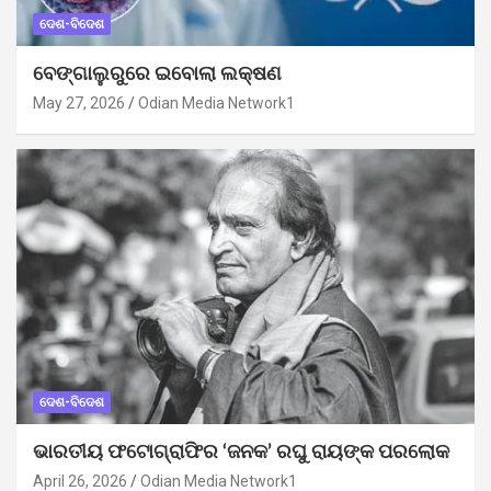
ଦେଶ-ବିଦେଶ
ବେଙ୍ଗାଲୁରୁରେ ଇବୋଲା ଲକ୍ଷଣ
May 27, 2026
Odian Media Network1
ଦେଶ-ବିଦେଶ
ଭାରତୀୟ ଫଟୋଗ୍ରାଫିର ‘ଜନକ’ ରଘୁ ରାୟଙ୍କ ପରଲୋକ
April 26, 2026
Odian Media Network1