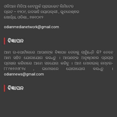
ଓଡିଆନ ମିଡିଆ ନେଟୱର୍କ ପ୍ରାଇଭେଟ ଲିମିଟେଡ
ପ୍ଲଟ – ୧୨୦୯, ଗଡସାହି ନୟାପଲ୍ଲୀ , ଭୁବନେଶ୍ଵର
ଖୋର୍ଦ୍ଧା, ଓଡିଶା , ୭୫୧୦୧୨
odianmedianetwork@gmail.com
ବିଜ୍ଞାପନ
ଆମ ଇ-ପୋର୍ଟାଲରେ ଆପଣଙ୍କ ବିଜ୍ଞାପନ ଦେବାକୁ ଚାହୁଁଛନ୍ତି କି? ତେବେ
ଆମ ସହିତ ଯୋଗାଯୋଗ କରନ୍ତୁ । ଆପଣଙ୍କ ଅନୁଷ୍ଠାନର ପ୍ରଚାର
ପ୍ରସାର କରିବାରେ ଆମେ ସହଯୋଗ କରିବୁ । ଆମ ମୋବାଇଲ୍ ନମ୍ବର-
୮୮୯୫୭୬୬୮୨୪ , ଇମେଲରେ ଯୋଗାଯୋଗ କରନ୍ତୁ ।
odiannews@gmail.com
ବିଜ୍ଞାପନ