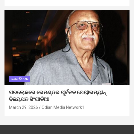
ଦେଶ-ବିଦେଶ
ପରଲୋକରେ ରେମଣ୍ଡର ପୂର୍ବତନ ଚେୟାରମ୍ୟାନ୍
ବିଜୟପତ ସିଂଘାନିଆ
March 29, 2026
Odian Media Network1