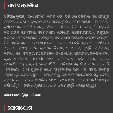
ଆମ ସମ୍ପର୍କରେ
ଓଡ଼ିଆନ୍‍ ନ୍ୟୁଜ୍‍
: ଇ-ପୋର୍ଟାଲ୍ ବିଗତ ତିନି ବର୍ଷ ଧରି ଓଡ଼ିଶାର ଏକ ପ୍ରମୁଖ
ଡିଜିଟାଲ ମିଡିଆ ଅନୁଷ୍ଠାନ ଭାବେ ସ୍ଵତନ୍ତ୍ର ପରିଚୟ ପାଇଛି । ଆଜି ଚାରି
ବର୍ଷରେ ପାଦ ଥାପିଛି । ସାମ୍ପ୍ରତିକ ‘ଓଡ଼ିଆନ୍‍ ମିଡିଆ ନେଟୱର୍କ ’ ହେଉଛି
କିଛି ଅଭିଜ୍ଞ ସାମ୍ବାଦିକ, ସ୍ତମ୍ଭକାର, କଳାକାର, କ୍ୟାମେରାମ୍ୟାନ୍, ଭିଜୁଆଲ୍
ଏଡିଟର୍ ଏବଂ ସହଯୋଗୀ ମାନଙ୍କର ଏକ ନିଆରା ପରିବାର, ଯେଉଁଠି ସମସ୍ତେ
ମିଡିଆକୁ ବିକାଶର ଏକ ମାଧ୍ୟମ ଭାବେ ଉପଯୋଗ କରିବାକୁ ସଦା ଚେଷ୍ଟିତ ।
ଏଥିରେ ମୁଖ୍ୟ ଖବର ବ୍ୟତୀତ ଶିକ୍ଷା, ସ୍ୱାସ୍ଥ୍ୟ, ବୃତ୍ତି, ପର୍ଯ୍ୟଟନ,
କ୍ରୀଡା, କଳା ସଂସ୍କୃତି, ମନୋରଞ୍ଜନ ,ଭିନ୍ନ ମଣିଷ, ପ୍ରେରଣା, ଜୀବନ ଜୀବିକା,
ଗ୍ରାମୀଣ ବିକାଶ, ଆମ ଗାଁ ଖବର ପରିବେଷଣ କରି ଗଠନ ମୂଳକ
ସାମ୍ବାଦିକତାକୁ ଗୁରୁତ୍ୱ ଦେଇଆସିଛି । ଓଡ଼ିଶାର ସବୁ ଜିଲା ଖବର ହେଉ କି
ଦେଶରର ଅବା ପୃଥିବୀର କୋଣ ଅନୁକୋଣର ଭଲ ଏବ ସତ୍ୟ ଖବରକୁ
ପ୍ରାଧାନ୍ୟ ଦେଇଆସୁଛି । ସମସ୍ତଙ୍କୁ ନିଜ ହାତ ପାହାନ୍ତାରେ ସବୁ ବେଳେ
ସବୁ ସମୟରେ ସତ୍ୟ ଆଧାରିତ ଘଟଣା ଉପଲବ୍ଧ କରାଇବା ପାଇଁ ପ୍ରୟାସ
ଜାରି ରଖିଛୁ। ସମସ୍ତଙ୍କର ସହଯୋଗ ଓ ସମ୍ପୃକ୍ତି କାମନା କରୁଛୁ।
odiannews@gmail.com
ଯୋଗାଯୋଗ