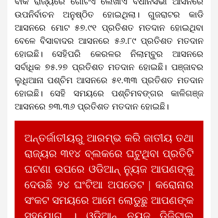
ବାକି ରାଜ୍ୟରେ ଗୋଟିଏ ଲେଖାଏଁ ବିଧାନସଭା ଆସନରେ
ଉପନିର୍ବାଚନ ଅନୁଷ୍ଠିତ ହୋଇଥିଲା। ଗୁଜରାଟର କାଡି
ଆସନରେ ମୋଟ ୫୭.୯୧ ପ୍ରତିଶତ ମତଦାନ ହୋଇଥିବା
ବେଳେ ବିସାବାଦର ଆସନରେ ୫୬.୮୯ ପ୍ରତିଶତ ମତଦାନ
ହୋଇଛି। ସେହିପରି କେରଳର ନିଲାମ୍ବୁର ଆସନରେ
ସର୍ବାଧିକ ୭୫.୨୭ ପ୍ରତିଶତ ମତଦାନ ହୋଇଛି। ପଞ୍ଜାବର
ଲୁଧିଆନା ପଶ୍ଚିମ ଆସନରେ ୫୧.୩୩ ପ୍ରତିଶତ ମତଦାନ
ହୋଇଛି। ସେହି ସମୟରେ ପଶ୍ଚିମବଙ୍ଗର କାଳିଗଞ୍ଜ
ଆସନରେ ୭୩.୩୬ ପ୍ରତିଶତ ମତଦାନ ହୋଇଛି।
ଅନ୍ତର୍ଜାତୀୟରୁ ଆରମ୍ଭ କରି ଜାତୀୟ ତଥା
ରାଜ୍ୟର ୩୧୪ ବ୍ଲକରେ ଘଟୁଥିବା ପ୍ରତିଟି
ଘଟଣା ଉପରେ ଓଡିଆନ୍ ନ୍ୟୁଜ ଆପଣଙ୍କୁ
ଦେଉଛି ୨୪ ଘଂଟିଆ ଅପଡେଟ | କରୋନାର
ସଂକଟ ସମୟରେ ଆମେ ଲୋଡୁଛୁ ଆପଣଙ୍କ
ସହଯୋଗ । ଓଡିଆନ୍ ନ୍ୟୁଜ ଡିଜିଟାଲ