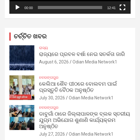
00:00
12:41
ଚର୍ଚ୍ଚିତ ଖବର
ରାଜ୍ୟ
ରାଜ୍ୟରେ ପ୍ରବଳ ବର୍ଷା ନେଇ ସତର୍କତା ଜାରି
August 6, 2026
Odian Media Network1
ନବରଙ୍ଗପୁର
କେଲିଆ ଶୈବ ପୀଠରେ ବୋଲବମ ପାଇଁ
ପ୍ରସ୍ତୁତି ବୈଠକ ଅନୁଷ୍ଠିତ
July 30, 2026
Odian Media Network1
ନବରଙ୍ଗପୁର
ଡାବୁଗାଁ ଠାରେ ଜିଲ୍ଲାପାଳଙ୍କ ବ୍ଲକ ସ୍ତରୀୟ
ଯୁଗ୍ମ ଅଭିଯୋଗ ଶୁଣାଣି କାର୍ଯ୍ୟକ୍ରମ
ଅନୁଷ୍ଠିତ
July 27, 2026
Odian Media Network1