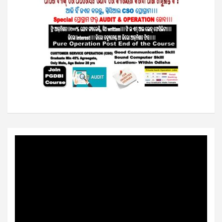
Video
Player