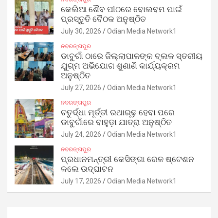
କେଲିଆ ଶୈବ ପୀଠରେ ବୋଲବମ ପାଇଁ
ପ୍ରସ୍ତୁତି ବୈଠକ ଅନୁଷ୍ଠିତ
July 30, 2026
Odian Media Network1
ନବରଙ୍ଗପୁର
ଡାବୁଗାଁ ଠାରେ ଜିଲ୍ଲାପାଳଙ୍କ ବ୍ଲକ ସ୍ତରୀୟ
ଯୁଗ୍ମ ଅଭିଯୋଗ ଶୁଣାଣି କାର୍ଯ୍ୟକ୍ରମ
ଅନୁଷ୍ଠିତ
July 27, 2026
Odian Media Network1
ନବରଙ୍ଗପୁର
ଚତୁର୍ଦ୍ଧା ମୂର୍ତ୍ତୀ ରଥାରୂଢ଼ ହେବା ପରେ
ଡାବୁଗାଁରେ ବାହୁଡ଼ା ଯାତ୍ରା ଅନୁଷ୍ଠିତ
July 24, 2026
Odian Media Network1
ନବରଙ୍ଗପୁର
ପ୍ରଧାନମନ୍ତ୍ରୀ କେସିଙ୍ଗା ରେଳ ଷ୍ଟେଶନ
କଲେ ଉଦ୍‌ଘାଟନ
July 17, 2026
Odian Media Network1