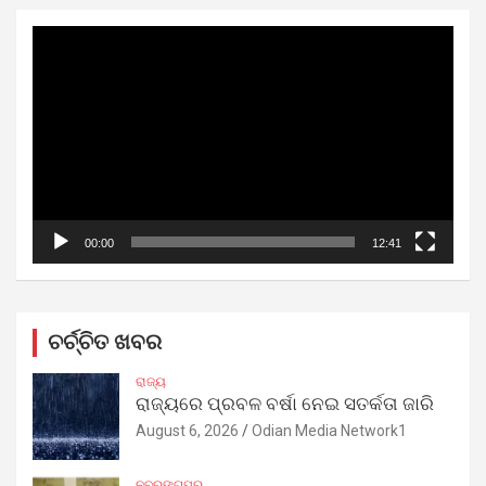
Video
Player
00:00
12:41
ଚର୍ଚ୍ଚିତ ଖବର
ରାଜ୍ୟ
ରାଜ୍ୟରେ ପ୍ରବଳ ବର୍ଷା ନେଇ ସତର୍କତା ଜାରି
August 6, 2026
Odian Media Network1
ନବରଙ୍ଗପୁର