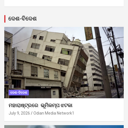
ଦେଶ-ବିଦେଶ
ଦେଶ-ବିଦେଶ
ମହାରାଷ୍ଟ୍ରରେ ଭୂମିକମ୍ପ ଝଟକା
July 9, 2026
Odian Media Network1