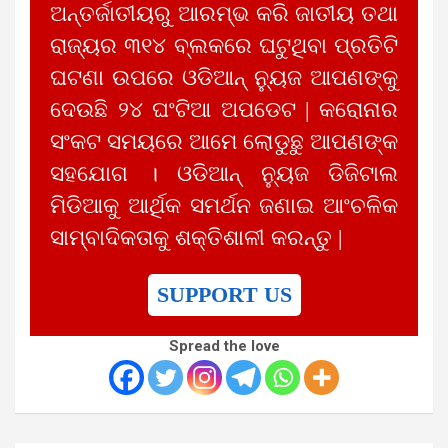
ଅନ୍ତର୍ଜାତୀୟରୁ ଆରମ୍ଭ କରି ଜାତୀୟ ତଥା
ରାଜ୍ୟର ୩୧୪ ବ୍ଲକରେ ଘଟୁଥିବା ପ୍ରତିଟି
ଘଟଣା ଉପରେ ଓଡିଆନ୍ ନ୍ୟୁଜ ଆପଣଙ୍କୁ
ଦେଉଛି ୨୪ ଘଂଟିଆ ଅପଡେଟ | କରୋନାର
ସଂକଟ ସମୟରେ ଆମେ ଲୋଡୁଛୁ ଆପଣଙ୍କ
ସହଯୋଗ । ଓଡିଆନ୍ ନ୍ୟୁଜ ଡିଜିଟାଲ
ମିଡିଆକୁ ଆର୍ଥିକ ସମର୍ଥନ ଜଣାଇ ଆଂଚଳିକ
ସାମ୍ବାଦିକତାକୁ ଶକ୍ତିଶାଳୀ କରନ୍ତୁ |
SUPPORT US
Spread the love