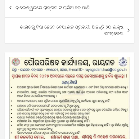
Post
ବାଲେଶ୍ୱରରେ ରାସ୍ତାଘାଟ ଚାରିଆଡ଼େ ପାଣି
navigation
ଭାରତରୁ ବିଦା ହେବେ ବେଆଇନ ପ୍ରବାସୀ, ଅଛନ୍ତି ୨୦ ଲକ୍ଷ
ବାଂଲାଦେଶୀ