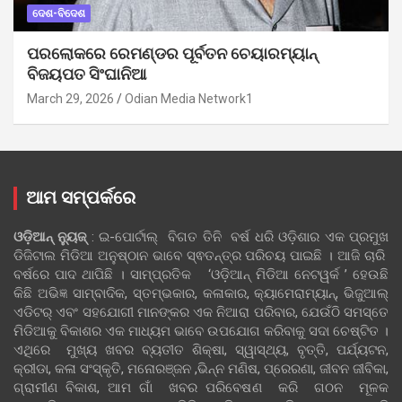
ଦେଶ-ବିଦେଶ
ପରଲୋକରେ ରେମଣ୍ଡର ପୂର୍ବତନ ଚେୟାରମ୍ୟାନ୍
ବିଜୟପତ ସିଂଘାନିଆ
March 29, 2026
Odian Media Network1
ଆମ ସମ୍ପର୍କରେ
ଓଡ଼ିଆନ୍‍ ନ୍ୟୁଜ୍‍
: ଇ-ପୋର୍ଟାଲ୍ ବିଗତ ତିନି ବର୍ଷ ଧରି ଓଡ଼ିଶାର ଏକ ପ୍ରମୁଖ
ଡିଜିଟାଲ ମିଡିଆ ଅନୁଷ୍ଠାନ ଭାବେ ସ୍ଵତନ୍ତ୍ର ପରିଚୟ ପାଇଛି । ଆଜି ଚାରି
ବର୍ଷରେ ପାଦ ଥାପିଛି । ସାମ୍ପ୍ରତିକ ‘ଓଡ଼ିଆନ୍‍ ମିଡିଆ ନେଟୱର୍କ ’ ହେଉଛି
କିଛି ଅଭିଜ୍ଞ ସାମ୍ବାଦିକ, ସ୍ତମ୍ଭକାର, କଳାକାର, କ୍ୟାମେରାମ୍ୟାନ୍, ଭିଜୁଆଲ୍
ଏଡିଟର୍ ଏବଂ ସହଯୋଗୀ ମାନଙ୍କର ଏକ ନିଆରା ପରିବାର, ଯେଉଁଠି ସମସ୍ତେ
ମିଡିଆକୁ ବିକାଶର ଏକ ମାଧ୍ୟମ ଭାବେ ଉପଯୋଗ କରିବାକୁ ସଦା ଚେଷ୍ଟିତ ।
ଏଥିରେ ମୁଖ୍ୟ ଖବର ବ୍ୟତୀତ ଶିକ୍ଷା, ସ୍ୱାସ୍ଥ୍ୟ, ବୃତ୍ତି, ପର୍ଯ୍ୟଟନ,
କ୍ରୀଡା, କଳା ସଂସ୍କୃତି, ମନୋରଞ୍ଜନ ,ଭିନ୍ନ ମଣିଷ, ପ୍ରେରଣା, ଜୀବନ ଜୀବିକା,
ଗ୍ରାମୀଣ ବିକାଶ, ଆମ ଗାଁ ଖବର ପରିବେଷଣ କରି ଗଠନ ମୂଳକ