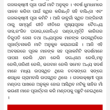
ଗଜଲକ୍ଷ୍ମୀ ପୂଜା ପାଇଁ ମାଟି ଅନୁକୂଳ । ଏବର୍ଷ ଧୁମଧାମରେ
ପାଳନ କରିବା ପାଇଁ ସ୍ଥିର କରିଛନ୍ତି ସହି ବାସିନ୍ଦା ଏବଂ
ଗଜଲକ୍ଷ୍ମୀ ପୂଜା କମିଟି । ଆଜି ଡାବୁଗାଁ ସ୍ଥିତ ଅଙ୍ଗିନଦୀ
ଠାରୁ ସମ୍ପୂର୍ଣ ରୀତି ନୀତିରେ ମୁଖ୍ୟପୂଜକ ଚୈତନ୍ୟ
ଦାସ,ରଂଜିତ ଘଡାଇ,ଗୋବିନ୍ଦ ପଣ୍ଡା,ମୂର୍ତ୍ତି କାରିଗର
ତିରୁପତି ଜେନା ତଥା ଅନ୍ୟପୂଜକ ମାନଙ୍କ ଉପସ୍ଥିତିରେ
ପୂଜାର୍ଚ୍ଚନାକରି ମାଟି ଅନୁକୁଳ କରାଯାଇଛି । ଆଜି ଏହି
ଅବସରରେ ପୂଜକ ମାନଙ୍କ ସହ ପୂଜାକମିଟି ସଦର୍ଶମାନେ
ପାପନା ରେଲି ,ରାମ ରେଲି ଜଗନ୍ନାଥ ରେଲି,ମନୁ
ରେଲି,ତାରିଣୀ ରେଲି, ଭଗବାନ ରେଲି ସମେତ ଅନ୍ୟ ସଦର୍ଶ
ମାନେ ମଧ୍ୟ ଉପସ୍ଥିତ ଥିଲେ ତତସଙ୍ଗେ ସଙ୍ଗେ
ଶତାଧିକ ଗ୍ରାମବାସି ଉପସ୍ଥିତ ଥିଲେ । ଗଜଲକ୍ଷ୍ମୀ ପୂଜା
ମଣ୍ଡପ ପାଖରେ ଅନୁକୂଳ ହୋଇ ଆସିଥିବ ମଟିକୁ ସାହିର ମାଁ
ଭଉଣୀ ମାନେ ପୂଜାର୍ଚ୍ଚନା କରି ମଣ୍ଡପକୁ ପଛୁଟି ନେଇଥିଲେ
।