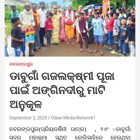
ନବରଙ୍ଗପୁର
ଡାବୁଗାଁ ଗଜଲକ୍ଷ୍ମୀ ପୂଜା
ପାଇଁ ଅଙ୍ଗିନଦୀରୁ ମାଟି
ଅନୁକୂଳ
September 2, 2025
Odian Media Network1
ନବରଙ୍ଗପୁର(ପ୍ରିୟଦର୍ଶିନୀ ପାତ୍ର) , ୨।୯ :-ଡାବୁଗାଁ
ସଦର ମହାକୁମା ସ୍ଥିତ ରେଲିସାହିରେ ହେଉଥିବା