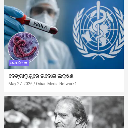
ଦେଶ-ବିଦେଶ
ବେଙ୍ଗାଲୁରୁରେ ଇବୋଲା ଲକ୍ଷଣ
May 27, 2026
Odian Media Network1