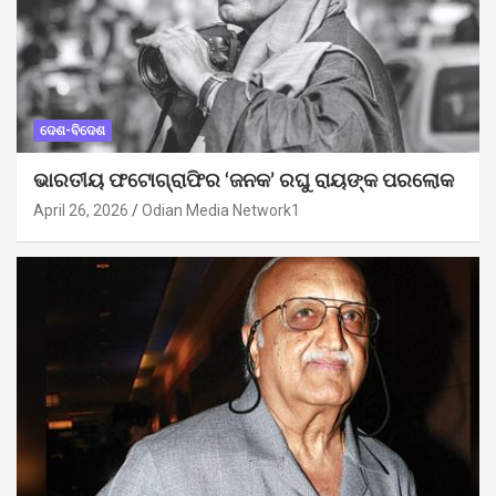
ଦେଶ-ବିଦେଶ
ଭାରତୀୟ ଫଟୋଗ୍ରାଫିର ‘ଜନକ’ ରଘୁ ରାୟଙ୍କ ପରଲୋକ
April 26, 2026
Odian Media Network1