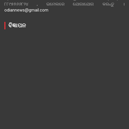
୮୮୯୫୭୬୬୮୨୪ , ଇମେଲରେ ଯୋଗାଯୋଗ କରନ୍ତୁ ।
odiannews@gmail.com
ବିଜ୍ଞାପନ