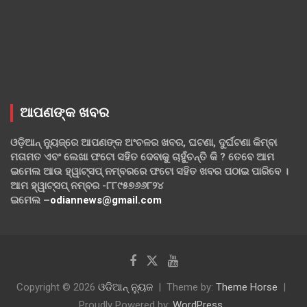
ଆପଣଙ୍କ ଖବର
ଓଡ଼ିଆନ୍ ନ୍ୟୁଜ୍‌ରେ ଆପଣଙ୍କ ଅଂଚଳର ଖବର, ଘଟଣା, ଦୁର୍ଘଟଣା କିମ୍ବା
ମତାମତ ଏବଂ ଲେଖା ଫଟୋ ସହିତ ଦେବାକୁ ଚାହୁଁଚନ୍ତି କି ? ତେବେ ଆମ
ଇମେଲ ଆଉ ହ୍ୱାଟ୍‌ସପ୍ ନମ୍ବରରେ ଫଟୋ ସହିତ ଖବର ପଠାଇ ପାରିବେ ।
ଆମ ହ୍ୱାଟ୍‌ସପ୍ ନମ୍ବର -୮୮୯୫୭୬୬୮୨୪
ଇମେଲ –
odiannews@gmail.com
Copyright © 2026
ଓଡିଆନ୍ ନ୍ୟୁଜ
Theme by:
Theme Horse
Proudly Powered by:
WordPress