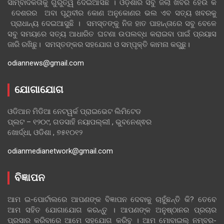
ସାମ୍ବାଦିକତାକୁ ଗୁରୁତ୍ୱ ଦେଇଆସିଛି । ଓଡ଼ିଶାର ସବୁ ଜିଲା ଖବର ହେଉ କି
ଦେଶରର ଅବା ପୃଥିବୀର କୋଣ ଅନୁକୋଣର ଭଲ ଏବ ସତ୍ୟ ଖବରକୁ
ପ୍ରାଧାନ୍ୟ ଦେଇଆସୁଛି । ସମସ୍ତଙ୍କୁ ନିଜ ହାତ ପାହାନ୍ତାରେ ସବୁ ବେଳେ
ସବୁ ସମୟରେ ସତ୍ୟ ଆଧାରିତ ଘଟଣା ଉପଲବ୍ଧ କରାଇବା ପାଇଁ ପ୍ରୟାସ
ଜାରି ରଖିଛୁ। ସମସ୍ତଙ୍କର ସହଯୋଗ ଓ ସମ୍ପୃକ୍ତି କାମନା କରୁଛୁ।
odiannews@gmail.com
ଯୋଗାଯୋଗ
ଓଡିଆନ ମିଡିଆ ନେଟୱର୍କ ପ୍ରାଇଭେଟ ଲିମିଟେଡ
ପ୍ଲଟ – ୧୨୦୯, ଗଡସାହି ନୟାପଲ୍ଲୀ , ଭୁବନେଶ୍ଵର
ଖୋର୍ଦ୍ଧା, ଓଡିଶା , ୭୫୧୦୧୨
odianmedianetwork@gmail.com
ବିଜ୍ଞାପନ
ଆମ ଇ-ପୋର୍ଟାଲରେ ଆପଣଙ୍କ ବିଜ୍ଞାପନ ଦେବାକୁ ଚାହୁଁଛନ୍ତି କି? ତେବେ
ଆମ ସହିତ ଯୋଗାଯୋଗ କରନ୍ତୁ । ଆପଣଙ୍କ ଅନୁଷ୍ଠାନର ପ୍ରଚାର
ପ୍ରସାର କରିବାରେ ଆମେ ସହଯୋଗ କରିବୁ । ଆମ ମୋବାଇଲ୍ ନମ୍ବର-