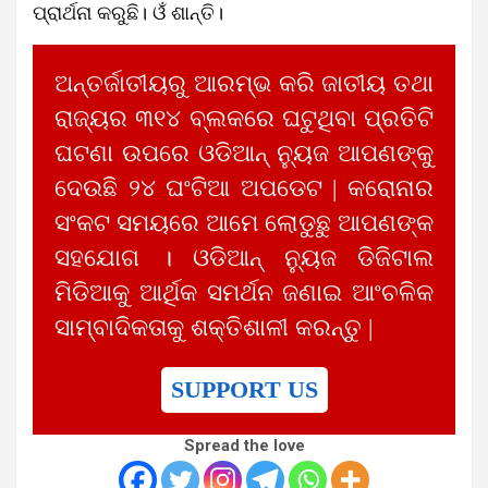
ପ୍ରାର୍ଥନା କରୁଛି। ଓଁ ଶାନ୍ତି।
ଅନ୍ତର୍ଜାତୀୟରୁ ଆରମ୍ଭ କରି ଜାତୀୟ ତଥା
ରାଜ୍ୟର ୩୧୪ ବ୍ଲକରେ ଘଟୁଥିବା ପ୍ରତିଟି
ଘଟଣା ଉପରେ ଓଡିଆନ୍ ନ୍ୟୁଜ ଆପଣଙ୍କୁ
ଦେଉଛି ୨୪ ଘଂଟିଆ ଅପଡେଟ | କରୋନାର
ସଂକଟ ସମୟରେ ଆମେ ଲୋଡୁଛୁ ଆପଣଙ୍କ
ସହଯୋଗ । ଓଡିଆନ୍ ନ୍ୟୁଜ ଡିଜିଟାଲ
ମିଡିଆକୁ ଆର୍ଥିକ ସମର୍ଥନ ଜଣାଇ ଆଂଚଳିକ
ସାମ୍ବାଦିକତାକୁ ଶକ୍ତିଶାଳୀ କରନ୍ତୁ |
SUPPORT US
Spread the love