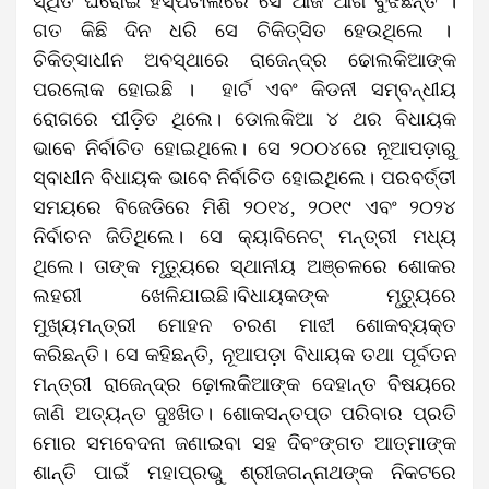
ସ୍ଥିତ ଘରୋଇ ହସ୍ପିଟାଲରେ ସେ ଆଜି ଆଖି ବୁଝିଛନ୍ତି ।
ଗତ କିଛି ଦିନ ଧରି ସେ ଚିକିତ୍ସିତ ହେଉଥିଲେ ।
ଚିକିତ୍ସାଧୀନ ଅବସ୍ଥାରେ ରାଜେନ୍ଦ୍ର ଢୋଲକିଆଙ୍କ
ପରଲୋକ ହୋଇଛି । ହାର୍ଟ ଏବଂ କିଡନୀ ସମ୍ବନ୍ଧୀୟ
ରୋଗରେ ପୀଡ଼ିତ ଥିଲେ। ଡୋଲକିଆ ୪ ଥର ବିଧାୟକ
ଭାବେ ନିର୍ବାଚିତ ହୋଇଥିଲେ। ସେ ୨୦୦୪ରେ ନୂଆପଡ଼ାରୁ
ସ୍ବାଧୀନ ବିଧାୟକ ଭାବେ ନିର୍ବାଚିତ ହୋଇଥିଲେ। ପରବର୍ତ୍ତୀ
ସମୟରେ ବିଜେଡିରେ ମିଶି ୨୦୧୪, ୨୦୧୯ ଏବଂ ୨୦୨୪
ନିର୍ବାଚନ ଜିତିଥିଲେ। ସେ କ୍ୟାବିନେଟ୍‌ ମନ୍ତ୍ରୀ ମଧ୍ୟ
ଥିଲେ। ତାଙ୍କ ମୃତ୍ୟୁରେ ସ୍ଥାନୀୟ ଅଞ୍ଚଳରେ ଶୋକର
ଲହରୀ ଖେଳିଯାଇଛି।ବିଧାୟକଙ୍କ ମୃତ୍ୟୁରେ
ମୁଖ୍ୟମନ୍ତ୍ରୀ ମୋହନ ଚରଣ ମାଝୀ ଶୋକବ୍ୟକ୍ତ
କରିଛନ୍ତି। ସେ କହିଛନ୍ତି, ନୂଆପଡ଼ା ବିଧାୟକ ତଥା ପୂର୍ବତନ
ମନ୍ତ୍ରୀ ରାଜେନ୍ଦ୍ର ଢ଼ୋଲକିଆଙ୍କ ଦେହାନ୍ତ ବିଷୟରେ
ଜାଣି ଅତ୍ୟନ୍ତ ଦୁଃଖିତ। ଶୋକସନ୍ତପ୍ତ ପରିବାର ପ୍ରତି
ମୋର ସମବେଦନା ଜଣାଇବା ସହ ଦିବଂଙ୍ଗତ ଆତ୍ମାଙ୍କ
ଶାନ୍ତି ପାଇଁ ମହାପ୍ରଭୁ ଶ୍ରୀଜଗନ୍ନାଥଙ୍କ ନିକଟରେ