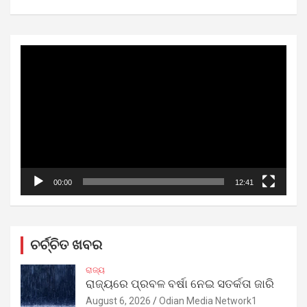
Video
Player
00:00
12:41
ଚର୍ଚ୍ଚିତ ଖବର
ରାଜ୍ୟ
ରାଜ୍ୟରେ ପ୍ରବଳ ବର୍ଷା ନେଇ ସତର୍କତା ଜାରି
August 6, 2026
Odian Media Network1