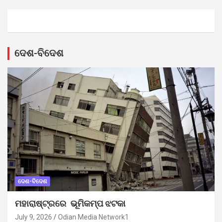
ଦେଶ-ବିଦେଶ
ଦେଶ-ବିଦେଶ
ମହାରାଷ୍ଟ୍ରରେ ଭୂମିକମ୍ପ ଝଟକା
July 9, 2026
Odian Media Network1