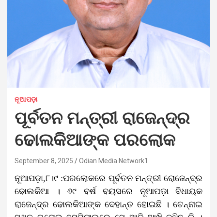
ନୂଆପଡ଼ା
ପୂର୍ବତନ ମନ୍ତ୍ରୀ ରାଜେନ୍ଦ୍ର
ଢୋଲକିଆଙ୍କ ପରଲୋକ
September 8, 2025
Odian Media Network1
ନୂଆପଡ଼ା,୮।୯ :ପରଲୋକରେ ପୂର୍ବତନ ମନ୍ତ୍ରୀ ରୋଜେନ୍ଦ୍ର
ଢୋଲକିଆ । ୬୯ ବର୍ଷ ବୟସରେ ନୂଆପଡ଼ା ବିଧାୟକ
ରାଜେନ୍ଦ୍ର ଢୋଲକିଆଙ୍କ ଦେହାନ୍ତ ହୋଇଛି । ଚେନ୍ନାଇ