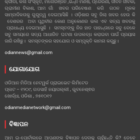
କ୍ରୀଡା, କଳା ସଂସ୍କୃତି, ମନୋରଞ୍ଜନ ,ଭିନ୍ନ ମଣିଷ, ପ୍ରେରଣା, ଜୀବନ ଜୀବିକା,
ଗ୍ରାମୀଣ ବିକାଶ, ଆମ ଗାଁ ଖବର ପରିବେଷଣ କରି ଗଠନ ମୂଳକ
ସାମ୍ବାଦିକତାକୁ ଗୁରୁତ୍ୱ ଦେଇଆସିଛି । ଓଡ଼ିଶାର ସବୁ ଜିଲା ଖବର ହେଉ କି
ଦେଶରର ଅବା ପୃଥିବୀର କୋଣ ଅନୁକୋଣର ଭଲ ଏବ ସତ୍ୟ ଖବରକୁ
ପ୍ରାଧାନ୍ୟ ଦେଇଆସୁଛି । ସମସ୍ତଙ୍କୁ ନିଜ ହାତ ପାହାନ୍ତାରେ ସବୁ ବେଳେ
ସବୁ ସମୟରେ ସତ୍ୟ ଆଧାରିତ ଘଟଣା ଉପଲବ୍ଧ କରାଇବା ପାଇଁ ପ୍ରୟାସ
ଜାରି ରଖିଛୁ। ସମସ୍ତଙ୍କର ସହଯୋଗ ଓ ସମ୍ପୃକ୍ତି କାମନା କରୁଛୁ।
odiannews@gmail.com
ଯୋଗାଯୋଗ
ଓଡିଆନ ମିଡିଆ ନେଟୱର୍କ ପ୍ରାଇଭେଟ ଲିମିଟେଡ
ପ୍ଲଟ – ୧୨୦୯, ଗଡସାହି ନୟାପଲ୍ଲୀ , ଭୁବନେଶ୍ଵର
ଖୋର୍ଦ୍ଧା, ଓଡିଶା , ୭୫୧୦୧୨
odianmedianetwork@gmail.com
ବିଜ୍ଞାପନ
ଆମ ଇ-ପୋର୍ଟାଲରେ ଆପଣଙ୍କ ବିଜ୍ଞାପନ ଦେବାକୁ ଚାହୁଁଛନ୍ତି କି? ତେବେ