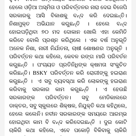
ହେଲେ ଓଡ଼ିଆ ଅସ୍ମିତା ଓ ପରିବର୍ତ୍ତନର ନାରା ଦେଇ ବିଜେପି
ସରକାରକୁ ଆସି ବିକାଶକୁ ବନ୍ଦ କରି ଦେଇଛନ୍ତି।
ନିଶାମୁକ୍ତ ଅଭିଯାନ କରୁଛନ୍ତି । ହେଲେ ବନ୍ଦ
ହୋଇପଡ଼ିଥିବା ୭୦ ମଦ ଦୋକାନ ଖୋଲି ଏହା କେମିତି
କରିବେ ବୋଲି ପ୍ରଶ୍ନ କରିଥିଲେ । ଏକ ବର୍ଷ ଅନୁଭୂତି
ଅନେକ ନିଶା
,
ନାରୀ ନିର୍ଯାତନା
,
ଚାଷୀ ଶୋଷଣର ଅନୁଭୂତି ।
ପରିବର୍ତ୍ତନ କଥା କହିଲେ, କେବଳ ରଙ୍ଗ ମାରି ପରିବର୍ତନ
କରୁଛନ୍ତି । ପଂଚାୟତ ପ୍ରତିନିଧିଙ୍କ କ୍ଷମତା ସଂକୁଚିତ
କରିଛନ୍ତି।
BSKY
ପରିବର୍ତ୍ତନ କରି ରୋଗୀଙ୍କୁ ହଇରାଣ
କରୁଛନ୍ତି । ଏ ସବୁ ବ୍ୟବସ୍ଥା କରି ଲୋକଙ୍କୁ ହଇରାଣ
କରିବାକୁ ସରକାର କାମ କରୁଛନ୍ତି । ଏ ହେଉଛି
ସରକାରଙ୍କ ପରିବର୍ତ୍ତନ। ସବୁ ମେଡିକାଲରେ
ଡାକ୍ତର
,
ସବୁ ସ୍କୁଲରେ ଶିକ୍ଷକ
,
ନିଯୁକ୍ତି କଥା କହିଥିଲେ,
ହେଲେ କଲେନି। ନବୀନ ସରକାରଙ୍କ ସମୟରେ ଆରମ୍ଭ
ହୋଇଥିବା କାମ ବି ବନ୍ଦ କରିଦେଇଛନ୍ତି । ଦୁଇ କୋଟି
ଚାକିରି କଥା କହିଲେ, ଏବେ ପକୋଡ଼ି ବିକିବାକୁ ଚାକିରି