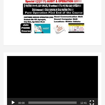
Video
Player
00:00
12:41