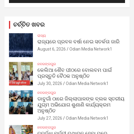
ଚର୍ଚ୍ଚିତ ଖବର
ରାଜ୍ୟ
ରାଜ୍ୟରେ ପ୍ରବଳ ବର୍ଷା ନେଇ ସତର୍କତା ଜାରି
August 6, 2026
Odian Media Network1
ନବରଙ୍ଗପୁର
କେଲିଆ ଶୈବ ପୀଠରେ ବୋଲବମ ପାଇଁ
ପ୍ରସ୍ତୁତି ବୈଠକ ଅନୁଷ୍ଠିତ
July 30, 2026
Odian Media Network1
ନବରଙ୍ଗପୁର
ଡାବୁଗାଁ ଠାରେ ଜିଲ୍ଲାପାଳଙ୍କ ବ୍ଲକ ସ୍ତରୀୟ
ଯୁଗ୍ମ ଅଭିଯୋଗ ଶୁଣାଣି କାର୍ଯ୍ୟକ୍ରମ
ଅନୁଷ୍ଠିତ
July 27, 2026
Odian Media Network1
ନବରଙ୍ଗପୁର
ଚତୁର୍ଦ୍ଧା ମୂର୍ତ୍ତୀ ରଥାରୂଢ଼ ହେବା ପରେ