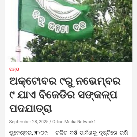
ରାଜ୍ୟ
ଅକ୍ଟୋବର ୯ରୁ ନଭେମ୍ବର
୯ ଯାଏ ବିଜେଡିର ସଙ୍କଳ୍ପ
ପଦଯାତ୍ରା
September 28, 2025
Odian Media Network1
ଭୁନେଶ୍ବର,୨୮/୦୯
:
ଚଳିତ ବର୍ଷ ପାର୍ବଣକୁ ଦୃଷ୍ଟିରେ ରଖି