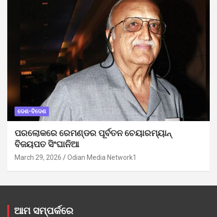
ଦେଶ-ବିଦେଶ
ପରଲୋକରେ ରେମଣ୍ଡର ପୂର୍ବତନ ଚେୟାରମ୍ୟାନ୍
ବିଜୟପତ ସିଂଘାନିଆ
March 29, 2026
Odian Media Network1
ଆମ ସମ୍ପର୍କରେ