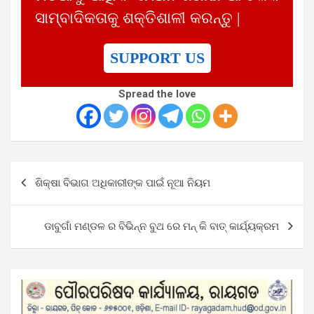
ସାମ୍ବାଦିକତାକୁ ଶକ୍ତିଶାଳୀ କରନ୍ତୁ |
SUPPORT US
Spread the love
Post
ଶିକ୍ଷା ବିଭାଗ ଅଧିକାରୀଙ୍କ ପାଇଁ ନୂଆ ନିୟମ
navigation
ଡାବୁଗାଁ ମଣ୍ଡଳ ର ବିଭିନ୍ନ ବୁଥ ରେ ମନ୍ କି ବାତ୍ କାର୍ଯ୍ୟକ୍ରମ