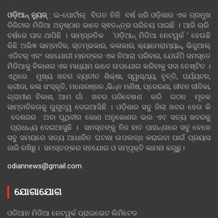
ଓଡ଼ିଆନ୍‍ ନ୍ୟୁଜ୍‍
: ଇ-ପୋର୍ଟାଲ୍ ବିଗତ ତିନି ବର୍ଷ ଧରି ଓଡ଼ିଶାର ଏକ ପ୍ରମୁଖ
ଡିଜିଟାଲ ମିଡିଆ ଅନୁଷ୍ଠାନ ଭାବେ ସ୍ଵତନ୍ତ୍ର ପରିଚୟ ପାଇଛି । ଆଜି ଚାରି
ବର୍ଷରେ ପାଦ ଥାପିଛି । ସାମ୍ପ୍ରତିକ ‘ଓଡ଼ିଆନ୍‍ ମିଡିଆ ନେଟୱର୍କ ’ ହେଉଛି
କିଛି ଅଭିଜ୍ଞ ସାମ୍ବାଦିକ, ସ୍ତମ୍ଭକାର, କଳାକାର, କ୍ୟାମେରାମ୍ୟାନ୍, ଭିଜୁଆଲ୍
ଏଡିଟର୍ ଏବଂ ସହଯୋଗୀ ମାନଙ୍କର ଏକ ନିଆରା ପରିବାର, ଯେଉଁଠି ସମସ୍ତେ
ମିଡିଆକୁ ବିକାଶର ଏକ ମାଧ୍ୟମ ଭାବେ ଉପଯୋଗ କରିବାକୁ ସଦା ଚେଷ୍ଟିତ ।
ଏଥିରେ ମୁଖ୍ୟ ଖବର ବ୍ୟତୀତ ଶିକ୍ଷା, ସ୍ୱାସ୍ଥ୍ୟ, ବୃତ୍ତି, ପର୍ଯ୍ୟଟନ,
କ୍ରୀଡା, କଳା ସଂସ୍କୃତି, ମନୋରଞ୍ଜନ ,ଭିନ୍ନ ମଣିଷ, ପ୍ରେରଣା, ଜୀବନ ଜୀବିକା,
ଗ୍ରାମୀଣ ବିକାଶ, ଆମ ଗାଁ ଖବର ପରିବେଷଣ କରି ଗଠନ ମୂଳକ
ସାମ୍ବାଦିକତାକୁ ଗୁରୁତ୍ୱ ଦେଇଆସିଛି । ଓଡ଼ିଶାର ସବୁ ଜିଲା ଖବର ହେଉ କି
ଦେଶରର ଅବା ପୃଥିବୀର କୋଣ ଅନୁକୋଣର ଭଲ ଏବ ସତ୍ୟ ଖବରକୁ
ପ୍ରାଧାନ୍ୟ ଦେଇଆସୁଛି । ସମସ୍ତଙ୍କୁ ନିଜ ହାତ ପାହାନ୍ତାରେ ସବୁ ବେଳେ
ସବୁ ସମୟରେ ସତ୍ୟ ଆଧାରିତ ଘଟଣା ଉପଲବ୍ଧ କରାଇବା ପାଇଁ ପ୍ରୟାସ
ଜାରି ରଖିଛୁ। ସମସ୍ତଙ୍କର ସହଯୋଗ ଓ ସମ୍ପୃକ୍ତି କାମନା କରୁଛୁ।
odiannews@gmail.com
ଯୋଗାଯୋଗ
ଓଡିଆନ ମିଡିଆ ନେଟୱର୍କ ପ୍ରାଇଭେଟ ଲିମିଟେଡ