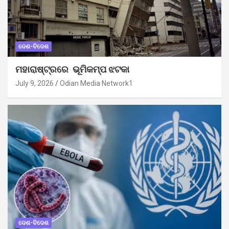
ଦେଶ-ବିଦେଶ
ମହାରାଷ୍ଟ୍ରରେ ଭୂମିକମ୍ପ ଝଟକା
July 9, 2026
Odian Media Network1
ଦେଶ-ବିଦେଶ