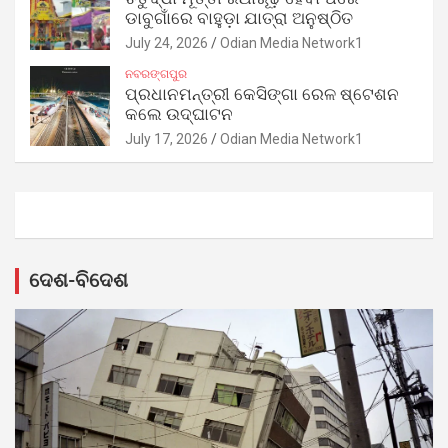
ଡାବୁଗାଁରେ ବାହୁଡ଼ା ଯାତ୍ରା ଅନୁଷ୍ଠିତ
July 24, 2026
Odian Media Network1
ନବରଙ୍ଗପୁର
ପ୍ରଧାନମନ୍ତ୍ରୀ କେସିଙ୍ଗା ରେଳ ଷ୍ଟେଶନ
କଲେ ଉଦ୍‌ଘାଟନ
July 17, 2026
Odian Media Network1
ଦେଶ-ବିଦେଶ