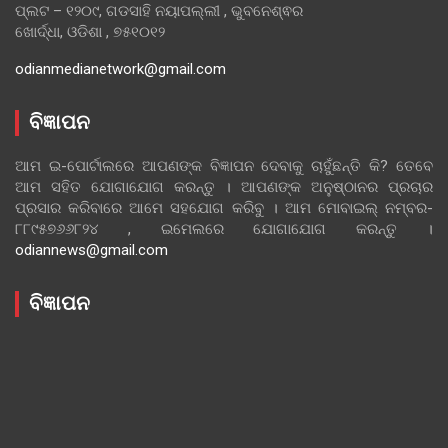
ପ୍ଲଟ – ୧୨୦୯, ଗଡସାହି ନୟାପଲ୍ଲୀ , ଭୁବନେଶ୍ଵର
ଖୋର୍ଦ୍ଧା, ଓଡିଶା , ୭୫୧୦୧୨
odianmedianetwork@gmail.com
ବିଜ୍ଞାପନ
ଆମ ଇ-ପୋର୍ଟାଲରେ ଆପଣଙ୍କ ବିଜ୍ଞାପନ ଦେବାକୁ ଚାହୁଁଛନ୍ତି କି? ତେବେ
ଆମ ସହିତ ଯୋଗାଯୋଗ କରନ୍ତୁ । ଆପଣଙ୍କ ଅନୁଷ୍ଠାନର ପ୍ରଚାର
ପ୍ରସାର କରିବାରେ ଆମେ ସହଯୋଗ କରିବୁ । ଆମ ମୋବାଇଲ୍ ନମ୍ବର-
୮୮୯୫୭୬୬୮୨୪ , ଇମେଲରେ ଯୋଗାଯୋଗ କରନ୍ତୁ ।
odiannews@gmail.com
ବିଜ୍ଞାପନ