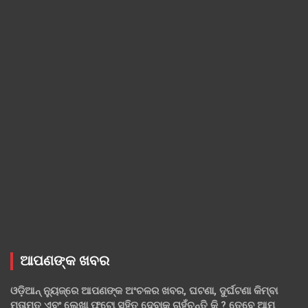
ଆପଣଙ୍କ ଖବର
ଓଡ଼ିଆନ୍ ନ୍ୟୁଜ୍‌ରେ ଆପଣଙ୍କ ଅଂଚଳର ଖବର, ଘଟଣା, ଦୁର୍ଘଟଣା କିମ୍ବା
ମତାମତ ଏବଂ ଲେଖା ଫଟୋ ସହିତ ଦେବାକୁ ଚାହୁଁଚନ୍ତି କି ? ତେବେ ଆମ