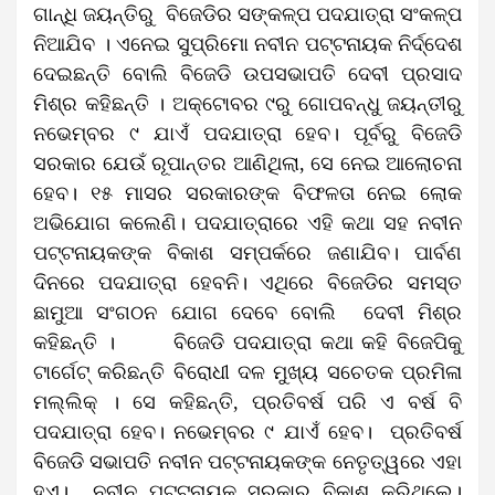
ଗାନ୍ଧି ଜୟନ୍ତିରୁ ବିଜେଡିର ସଙ୍କଳ୍ପ ପଦଯାତ୍ରା ସଂକଳ୍ପ
ନିଆଯିବ । ଏନେଇ ସୁପ୍ରିମୋ ନବୀନ ପଟ୍ଟନାୟକ ନିର୍ଦ୍ଦେଶ
ଦେଇଛନ୍ତି ବୋଲି ବିଜେଡି ଉପସଭାପତି ଦେବୀ ପ୍ରସାଦ
ମିଶ୍ର କହିଛନ୍ତି । ଅକ୍ଟୋବର ୯ରୁ ଗୋପବନ୍ଧୁ ଜୟନ୍ତୀରୁ
ନଭେମ୍ବର ୯ ଯାଏଁ ପଦଯାତ୍ରା ହେବ। ପୂର୍ବରୁ ବିଜେଡି
ସରକାର ଯେଉଁ ରୂପାନ୍ତର ଆଣିଥିଲା
,
ସେ ନେଇ ଆଲୋଚନା
ହେବ। ୧୫ ମାସର ସରକାରଙ୍କ ବିଫଳତା ନେଇ ଲୋକ
ଅଭିଯୋଗ କଲେଣି। ପଦଯାତ୍ରାରେ ଏହି କଥା ସହ ନବୀନ
ପଟ୍ଟନାୟକଙ୍କ ବିକାଶ ସମ୍ପର୍କରେ ଜଣାଯିବ। ପାର୍ବଣ
ଦିନରେ ପଦଯାତ୍ରା ହେବନି। ଏଥିରେ ବିଜେଡିର ସମସ୍ତ
ଛାମୁଆ ସଂଗଠନ ଯୋଗ ଦେବେ ବୋଲି ଦେବୀ ମିଶ୍ର
କହିଛନ୍ତି ।
ବିଜେଡି ପଦଯାତ୍ରା କଥା କହି ବିଜେପିକୁ
ଟାର୍ଗେଟ୍ କରିଛନ୍ତି ବିରୋଧୀ ଦଳ ମୁଖ୍ୟ ସଚେତକ ପ୍ରମିଳା
ମଲ୍ଲିକ୍ । ସେ କହିଛନ୍ତି, ପ୍ରତିବର୍ଷ ପରି ଏ ବର୍ଷ ବି
ପଦଯାତ୍ରା ହେବ। ନଭେମ୍ବର ୯ ଯାଏଁ ହେବ। ପ୍ରତିବର୍ଷ
ବିଜେଡି ସଭାପତି ନବୀନ ପଟ୍ଟନାୟକଙ୍କ ନେତୃତ୍ୱରେ ଏହା
ହୁଏ। ନବୀନ ପଟ୍ଟନାୟକ ସରକାର ବିକାଶ କରିଥିଲେ।