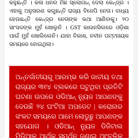
କହୁଛନ୍ତି । କଳା ଧନର ମିଛ ସ୍ଲୋଗାନ୍ ଦେଲା କେନ୍ଦ୍ର ।
ଏହାକୁ ଅନୁସରଣ କରୁଛନ୍ତି ରାଜ୍ୟ ବିଜେପି ନେତା। ବାଧ୍ୟ
ହେଉଛନ୍ତି କେନ୍ଦ୍ର ନେତାଙ୍କ କଥା ଆଣିବାକୁ। ୨୦
ସାଂସଦଙ୍କ ମୁହଁ ଖୋଲୁନି ।
GST
କାଉନସିଲରେ ଓଡ଼ିଶା
ପାଇଁ ମୁହଁ ଖୋଲିଲେନି। ଯାହା ବିକାଶ
,
ନବୀନ ପଟ୍ଟନାୟକ
ସମୟରେ ହୋଇଥିଲା।
ଅନ୍ତର୍ଜାତୀୟରୁ ଆରମ୍ଭ କରି ଜାତୀୟ ତଥା
ରାଜ୍ୟର ୩୧୪ ବ୍ଲକରେ ଘଟୁଥିବା ପ୍ରତିଟି
ଘଟଣା ଉପରେ ଓଡିଆନ୍ ନ୍ୟୁଜ ଆପଣଙ୍କୁ
ଦେଉଛି ୨୪ ଘଂଟିଆ ଅପଡେଟ | କରୋନାର
ସଂକଟ ସମୟରେ ଆମେ ଲୋଡୁଛୁ ଆପଣଙ୍କ
ସହଯୋଗ । ଓଡିଆନ୍ ନ୍ୟୁଜ ଡିଜିଟାଲ
ମିଡିଆକୁ ଆର୍ଥିକ ସମର୍ଥନ ଜଣାଇ ଆଂଚଳିକ