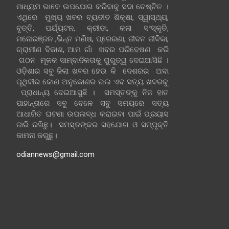
ମାଧ୍ୟମ ଭାବେ ଉପଯୋଗ କରିବାକୁ ସଦା ଚେଷ୍ଟିତ ।
ଏଥିରେ ମୁଖ୍ୟ ଖବର ବ୍ୟତୀତ ଶିକ୍ଷା, ସ୍ୱାସ୍ଥ୍ୟ,
ବୃତ୍ତି, ପର୍ଯ୍ୟଟନ, କ୍ରୀଡା, କଳା ସଂସ୍କୃତି,
ମନୋରଞ୍ଜନ ,ଭିନ୍ନ ମଣିଷ, ପ୍ରେରଣା, ଜୀବନ ଜୀବିକା,
ଗ୍ରାମୀଣ ବିକାଶ, ଆମ ଗାଁ ଖବର ପରିବେଷଣ କରି
ଗଠନ ମୂଳକ ସାମ୍ବାଦିକତାକୁ ଗୁରୁତ୍ୱ ଦେଇଆସିଛି ।
ଓଡ଼ିଶାର ସବୁ ଜିଲା ଖବର ହେଉ କି ଦେଶରର ଅବା
ପୃଥିବୀର କୋଣ ଅନୁକୋଣର ଭଲ ଏବ ସତ୍ୟ ଖବରକୁ
ପ୍ରାଧାନ୍ୟ ଦେଇଆସୁଛି । ସମସ୍ତଙ୍କୁ ନିଜ ହାତ
ପାହାନ୍ତାରେ ସବୁ ବେଳେ ସବୁ ସମୟରେ ସତ୍ୟ
ଆଧାରିତ ଘଟଣା ଉପଲବ୍ଧ କରାଇବା ପାଇଁ ପ୍ରୟାସ
ଜାରି ରଖିଛୁ। ସମସ୍ତଙ୍କର ସହଯୋଗ ଓ ସମ୍ପୃକ୍ତି
କାମନା କରୁଛୁ।
odiannews@gmail.com