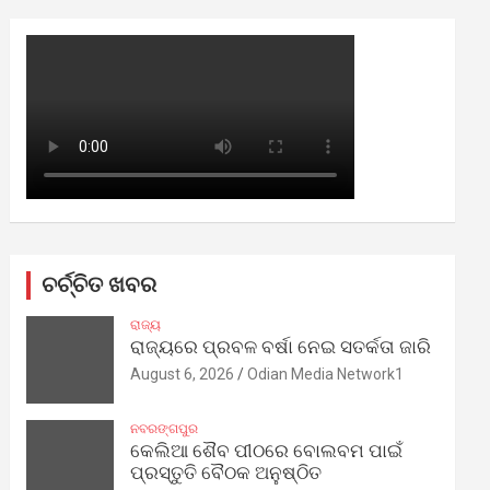
ଚର୍ଚ୍ଚିତ ଖବର
ରାଜ୍ୟ
ରାଜ୍ୟରେ ପ୍ରବଳ ବର୍ଷା ନେଇ ସତର୍କତା ଜାରି
August 6, 2026
Odian Media Network1
ନବରଙ୍ଗପୁର
କେଲିଆ ଶୈବ ପୀଠରେ ବୋଲବମ ପାଇଁ
ପ୍ରସ୍ତୁତି ବୈଠକ ଅନୁଷ୍ଠିତ