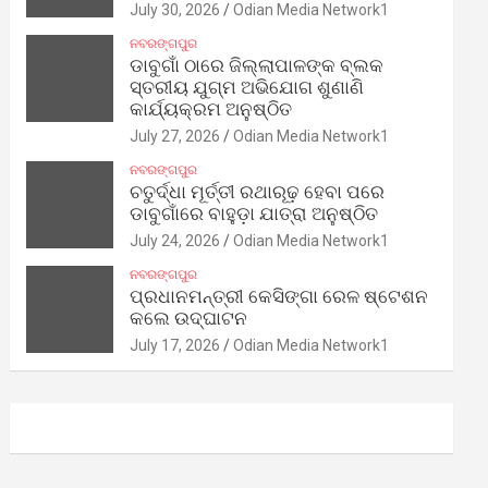
July 30, 2026
Odian Media Network1
ନବରଙ୍ଗପୁର
ଡାବୁଗାଁ ଠାରେ ଜିଲ୍ଲାପାଳଙ୍କ ବ୍ଲକ
ସ୍ତରୀୟ ଯୁଗ୍ମ ଅଭିଯୋଗ ଶୁଣାଣି
କାର୍ଯ୍ୟକ୍ରମ ଅନୁଷ୍ଠିତ
July 27, 2026
Odian Media Network1
ନବରଙ୍ଗପୁର
ଚତୁର୍ଦ୍ଧା ମୂର୍ତ୍ତୀ ରଥାରୂଢ଼ ହେବା ପରେ
ଡାବୁଗାଁରେ ବାହୁଡ଼ା ଯାତ୍ରା ଅନୁଷ୍ଠିତ
July 24, 2026
Odian Media Network1
ନବରଙ୍ଗପୁର
ପ୍ରଧାନମନ୍ତ୍ରୀ କେସିଙ୍ଗା ରେଳ ଷ୍ଟେଶନ
କଲେ ଉଦ୍‌ଘାଟନ
July 17, 2026
Odian Media Network1