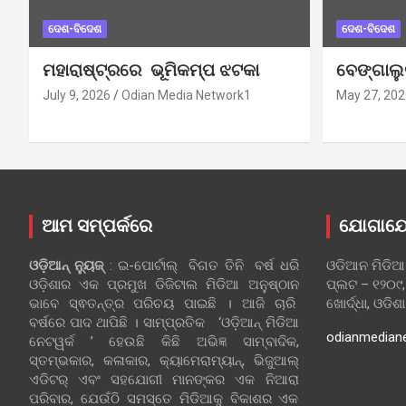
ଦେଶ-ବିଦେଶ
ଦେଶ-ବିଦେଶ
ମହାରାଷ୍ଟ୍ରରେ ଭୂମିକମ୍ପ ଝଟକା
ବେଙ୍ଗାଲ
July 9, 2026
Odian Media Network1
May 27, 202
ଆମ ସମ୍ପର୍କରେ
ଯୋଗାଯ
ଓଡ଼ିଆନ୍‍ ନ୍ୟୁଜ୍‍
: ଇ-ପୋର୍ଟାଲ୍ ବିଗତ ତିନି ବର୍ଷ ଧରି
ଓଡିଆନ ମିଡିଆ
ଓଡ଼ିଶାର ଏକ ପ୍ରମୁଖ ଡିଜିଟାଲ ମିଡିଆ ଅନୁଷ୍ଠାନ
ପ୍ଲଟ – ୧୨୦୯,
ଭାବେ ସ୍ଵତନ୍ତ୍ର ପରିଚୟ ପାଇଛି । ଆଜି ଚାରି
ଖୋର୍ଦ୍ଧା, ଓଡିଶ
ବର୍ଷରେ ପାଦ ଥାପିଛି । ସାମ୍ପ୍ରତିକ ‘ଓଡ଼ିଆନ୍‍ ମିଡିଆ
odianmedian
ନେଟୱର୍କ ’ ହେଉଛି କିଛି ଅଭିଜ୍ଞ ସାମ୍ବାଦିକ,
ସ୍ତମ୍ଭକାର, କଳାକାର, କ୍ୟାମେରାମ୍ୟାନ୍, ଭିଜୁଆଲ୍
ଏଡିଟର୍ ଏବଂ ସହଯୋଗୀ ମାନଙ୍କର ଏକ ନିଆରା
ପରିବାର, ଯେଉଁଠି ସମସ୍ତେ ମିଡିଆକୁ ବିକାଶର ଏକ