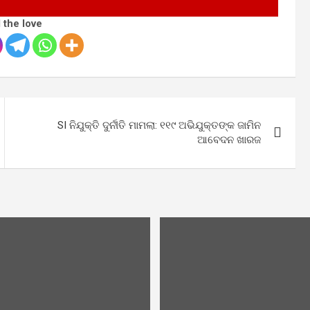
 the love
SI ନିଯୁକ୍ତି ଦୁର୍ନୀତି ମାମଲା: ୧୧୯ ଅଭିଯୁକ୍ତଙ୍କ ଜାମିନ
ଆବେଦନ ଖାରଜ