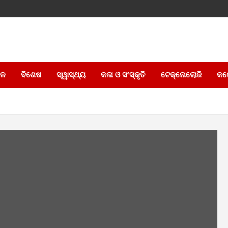
େଳ
ବିଶେଷ
ସ୍ୱାସ୍ଥ୍ୟ
କଳା ଓ ସଂସ୍କୃତି
ଟେକ୍ନୋଲୋଜି
କର