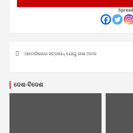
Spread
Post
ଆମେରିକାରେ ସଟ୍‌ଡାଉନ୍‌ ଯୋଗୁ ନାସା ଅଚଳ
navigation
ଦେଶ-ବିଦେଶ