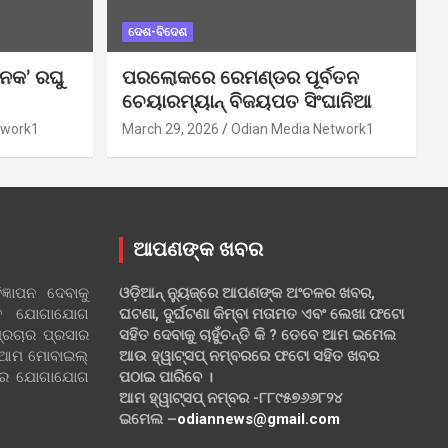
ଦେଶ-ବିଦେଶ
ନକ’ ରଘୁ
ପରଲୋକରେ ରେମଣ୍ଡର ପୂର୍ବତନ
ଚେୟାରମ୍ୟାନ୍ ବିଜୟପତ ସିଂଘାନିଆ
twork1
March 29, 2026
Odian Media Network1
ଆପଣଙ୍କ ଖବର
୍ଞାପନ ଦେବାକୁ
ଓଡ଼ିଆନ୍ ନ୍ୟୁଜ୍‌ରେ ଆପଣଙ୍କ ଅଂଚଳର ଖବର,
ହିତ ଯୋଗାଯୋଗ
ଘଟଣା, ଦୁର୍ଘଟଣା କିମ୍ବା ମତାମତ ଏବଂ ଲେଖା ଫଟୋ
୍ରଚାର ପ୍ରସାର
ସହିତ ଦେବାକୁ ଚାହୁଁଚନ୍ତି କି ? ତେବେ ଆମ ଇମେଲ
 ଆମ ମୋବାଇଲ୍
ଆଉ ହ୍ୱାଟ୍‌ସପ୍ ନମ୍ବରରେ ଫଟୋ ସହିତ ଖବର
ଲରେ ଯୋଗାଯୋଗ
ପଠାଇ ପାରିବେ ।
ଆମ ହ୍ୱାଟ୍‌ସପ୍ ନମ୍ବର -୮୮୯୫୭୬୬୮୨୪
ଇମେଲ –
odiannews@gmail.com