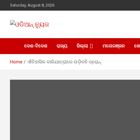
Skip
Saturday, August 8, 2026
to
content
ସାରା ଦୁନିଆର ଖବର ଆପଣଙ୍କ ହାତମୁଠାରେ…
ଓଡିଆନ୍ ନ୍ୟୁଜ
ଦେଶ-ବିଦେଶ
ରାଜ୍ୟ
ଜିଲ୍ଲା
ମନୋରଞ୍ଜନ
ଖ
Home
ଐତିହାସିକ ବାଲିଯାତ୍ରାରେ ଉଡ଼ିବନି ଡ୍ରୋନ୍