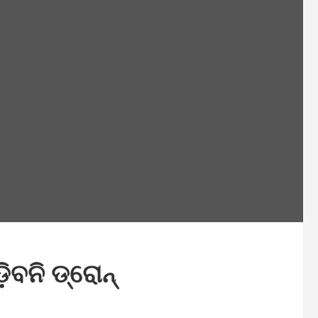
ିବନି ଡ୍ରୋନ୍