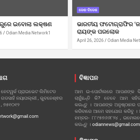
ଦେଶ-ବିଦେଶ
ୁରୁରେ ଇବୋଲା ଲକ୍ଷଣ
ଭାରତୀୟ ଫଟୋଗ୍ରାଫିର ‘ଜ
ରାୟଙ୍କ ପରଲୋକ
6
Odian Media Network1
April 26, 2026
Odian Media Ne
ୋଗ
ବିଜ୍ଞାପନ
 ନେଟୱର୍କ ପ୍ରାଇଭେଟ ଲିମିଟେଡ
ଆମ ଇ-ପୋର୍ଟାଲରେ ଆପଣଙ୍କ ବିଜ
 ଗଡସାହି ନୟାପଲ୍ଲୀ , ଭୁବନେଶ୍ଵର
ଚାହୁଁଛନ୍ତି କି? ତେବେ ଆମ ସ
ା , ୭୫୧୦୧୨
କରନ୍ତୁ । ଆପଣଙ୍କ ଅନୁଷ୍ଠାନର ପ
କରିବାରେ ଆମେ ସହଯୋଗ କରିବୁ ।
etwork@gmail.com
ନମ୍ବର- ୮୮୯୫୭୬୬୮୨୪ , ଇମେ
କରନ୍ତୁ ।
odiannews@gmail.com