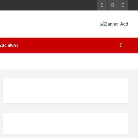
ୋନା ଖବର