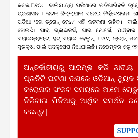
କଟକ,୮ା୧୦: ବାଲିଯାତ୍ରା ପଡିଆରେ ଉଡିପାରିବନି ଡ୍ରୋନ।
ପ୍ରଶାସନ । କଟକ ଜିଲ୍ଲାପାଳ ଏନେଇ ନିର୍ଦ୍ଦେଶନାମା ଜାର
ପଡିଆ ‘ନୋ ଡ୍‌ରୋନ୍‌ ଜୋନ୍‌’ ଏହି କଟକଣା ରହିବ। ବାଲି
ହୋଇଛି। ପାରା ଗ୍ଲାଇଡର୍ସ, ପାରା ମୋଟର୍ସ, ପାଓ୍ବା
ଏୟାରକ୍ରାଫ୍ଟ, ହଟ୍‌ ଏୟାର ବେଲୁନ୍‌, UAV, ଡ୍ରୋନ୍‌ ମ
ସୁରକ୍ଷା ପାଇଁ ପଦକ୍ଷେପ ନିଆଯାଇଛି। ନଭେମ୍ବର ୫ରୁ ୧୨
ଅନ୍ତର୍ଜାତୀୟରୁ ଆରମ୍ଭ କରି ଜାତୀୟ
ପ୍ରତିଟି ଘଟଣା ଉପରେ ଓଡିଆନ୍ ନ୍ୟୁଜ
କରୋନାର ସଂକଟ ସମୟରେ ଆମେ ଲୋଡୁଛ
ଡିଜିଟାଲ ମିଡିଆକୁ ଆର୍ଥିକ ସମର୍ଥନ ଜଣ
କରନ୍ତୁ |
SUPP