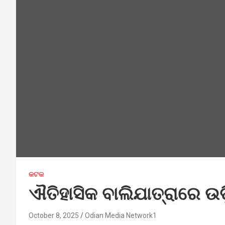
କଟକ
ଐତିହାସିକ ବାଲିଯାତ୍ରାରେ ଉଡ଼
October 8, 2025
Odian Media Network1