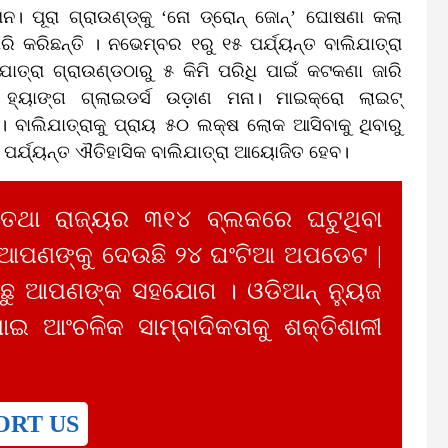
 ପୂରା ଗ୍ରାଉଣ୍ଡ୍‌କୁ ‘ନୋ ଡ୍ରୋନ୍‌ ଜୋନ୍‌’ ଘୋଷଣା କଲା
ି କରିଛନ୍ତି । ନଭେମ୍ବର ୧ରୁ ୧୫ ପର୍ଯ୍ୟନ୍ତ ବାଲିଯାତ୍ରା
ଯାତ୍ରା ଗ୍ରାଉଣ୍ଡଠାରୁ ୫ କିମି ପରିଧି ପାଇଁ କଟକଣା ଜାରି
ର ହ୍ୟାଙ୍ଗ ଗ୍ଲାଇଡର୍ସ ଉଡ଼ାଣ ମନା। ମାଇକ୍ରୋ ଲାଇଟ୍‌
ନା। ବାଲିଯାତ୍ରାକୁ ପ୍ରାୟ ୫୦ ଲକ୍ଷ ଲୋକ ଆସିବାକୁ ଥିବାରୁ
 ପର୍ଯ୍ୟନ୍ତ ଐତିହାସିକ ବାଲିଯାତ୍ରା ଆୟୋଜିତ ହେବ।
 ତଥା ରାଜ୍ୟର ୩୧୪ ବ୍ଲକରେ ଘଟୁଥିବା
 ଆପଣଙ୍କୁ ଦେଉଛି ୨୪ ଘଂଟିଆ ଅପଡେଟ |
ୁ ଆପଣଙ୍କ ସହଯୋଗ । ଓଡିଆନ୍ ନ୍ୟୁଜ
ାଇ ଆଂଚଳିକ ସାମ୍ବାଦିକତାକୁ ଶକ୍ତିଶାଳୀ
ORT US