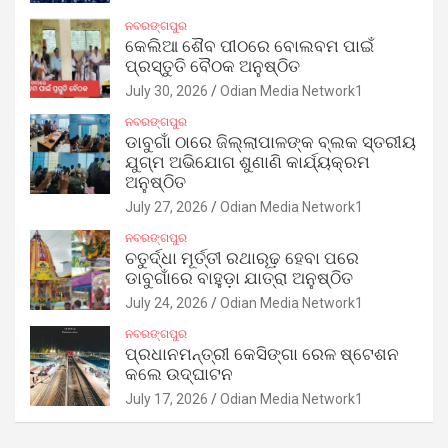
ନବରଙ୍ଗପୁର
କେଲିଆ ଶୈବ ପୀଠରେ ବୋଲବମ ପାଇଁ
ପ୍ରସ୍ତୁତି ବୈଠକ ଅନୁଷ୍ଠିତ
July 30, 2026
Odian Media Network1
ନବରଙ୍ଗପୁର
ଡାବୁଗାଁ ଠାରେ ଜିଲ୍ଲାପାଳଙ୍କ ବ୍ଲକ ସ୍ତରୀୟ
ଯୁଗ୍ମ ଅଭିଯୋଗ ଶୁଣାଣି କାର୍ଯ୍ୟକ୍ରମ
ଅନୁଷ୍ଠିତ
July 27, 2026
Odian Media Network1
ନବରଙ୍ଗପୁର
ଚତୁର୍ଦ୍ଧା ମୂର୍ତ୍ତୀ ରଥାରୂଢ଼ ହେବା ପରେ
ଡାବୁଗାଁରେ ବାହୁଡ଼ା ଯାତ୍ରା ଅନୁଷ୍ଠିତ
July 24, 2026
Odian Media Network1
ନବରଙ୍ଗପୁର
ପ୍ରଧାନମନ୍ତ୍ରୀ କେସିଙ୍ଗା ରେଳ ଷ୍ଟେଶନ
କଲେ ଉଦ୍‌ଘାଟନ
July 17, 2026
Odian Media Network1