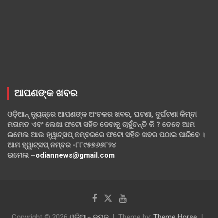
ଆପଣଙ୍କ ଖବର
ଓଡ଼ିଆନ୍ ନ୍ୟୁଜ୍‌ରେ ଆପଣଙ୍କ ଅଂଚଳର ଖବର, ଘଟଣା, ଦୁର୍ଘଟଣା କିମ୍ବା
ମତାମତ ଏବଂ ଲେଖା ଫଟୋ ସହିତ ଦେବାକୁ ଚାହୁଁଚନ୍ତି କି ? ତେବେ ଆମ
ଇମେଲ ଆଉ ହ୍ୱାଟ୍‌ସପ୍ ନମ୍ବରରେ ଫଟୋ ସହିତ ଖବର ପଠାଇ ପାରିବେ ।
ଆମ ହ୍ୱାଟ୍‌ସପ୍ ନମ୍ବର -୮୮୯୫୭୬୬୮୨୪
ଇମେଲ –
odiannews@gmail.com
Copyright © 2026
ଓଡିଆନ୍ ନ୍ୟୁଜ
Theme by:
Theme Horse