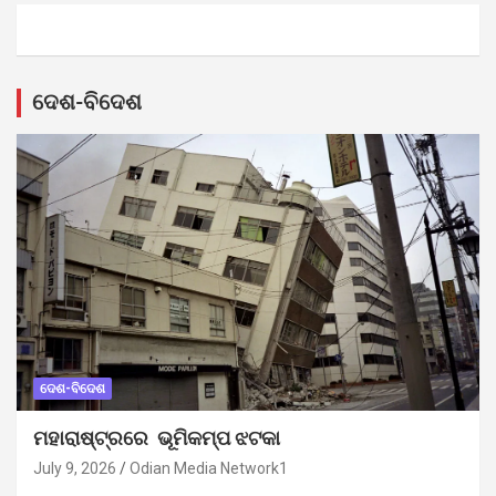
ଦେଶ-ବିଦେଶ
ଦେଶ-ବିଦେଶ
ମହାରାଷ୍ଟ୍ରରେ ଭୂମିକମ୍ପ ଝଟକା
July 9, 2026
Odian Media Network1