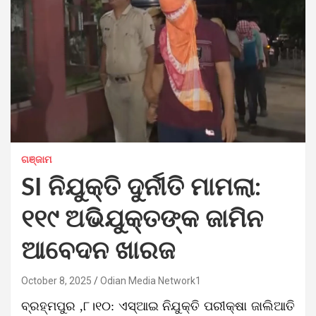
ଗଞ୍ଜାମ
SI ନିଯୁକ୍ତି ଦୁର୍ନୀତି ମାମଲା:
୧୧୯ ଅଭିଯୁକ୍ତଙ୍କ ଜାମିନ
ଆବେଦନ ଖାରଜ
October 8, 2025
Odian Media Network1
ବ୍ରହ୍ମପୁର ,୮।୧୦: ଏସ୍ଆଇ ନିଯୁକ୍ତି ପରୀକ୍ଷା ଜାଲିଆତି