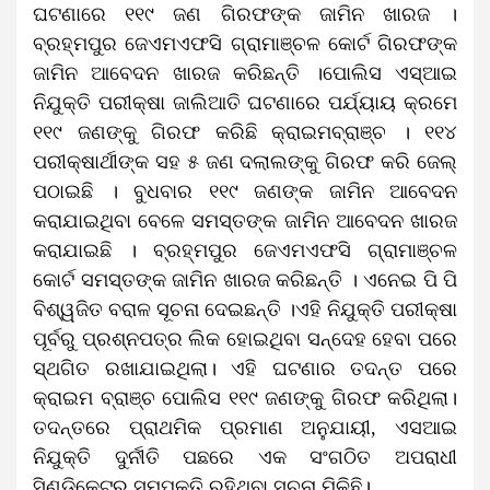
ଘଟଣାରେ ୧୧୯ ଜଣ ଗିରଫଙ୍କ ଜାମିନ ଖାରଜ ।
ବ୍ରହ୍ମପୁର ଜେଏମଏଫସି ଗ୍ରାମାଞ୍ଚଳ କୋର୍ଟ ଗିରଫଙ୍କ
ଜାମିନ ଆବେଦନ ଖାରଜ କରିଛନ୍ତି ।ପୋଲିସ ଏସ୍ଆଇ
ନିଯୁକ୍ତି ପରୀକ୍ଷା ଜାଲିଆତି ଘଟଣାରେ ପର୍ଯ୍ୟାୟ କ୍ରମେ
୧୧୯ ଜଣଙ୍କୁ ଗିରଫ କରିଛି କ୍ରାଇମବ୍ରାଞ୍ଚ । ୧୧୪
ପରୀକ୍ଷାର୍ଥୀଙ୍କ ସହ ୫ ଜଣ ଦଲାଲଙ୍କୁ ଗିରଫ କରି ଜେଲ୍
ପଠାଇଛି । ବୁଧବାର ୧୧୯ ଜଣଙ୍କ ଜାମିନ ଆବେଦନ
କରାଯାଇଥିବା ବେଳେ ସମସ୍ତଙ୍କ ଜାମିନ ଆବେଦନ ଖାରଜ
କରାଯାଇଛି । ବ୍ରହ୍ମପୁର ଜେଏମଏଫସି ଗ୍ରାମାଞ୍ଚଳ
କୋର୍ଟ ସମସ୍ତଙ୍କ ଜାମିନ ଖାରଜ କରିଛନ୍ତି । ଏନେଇ ପି ପି
ବିଶ୍ୱଜିତ ବରାଳ ସୂଚନା ଦେଇଛନ୍ତି ।ଏହି ନିଯୁକ୍ତି ପରୀକ୍ଷା
ପୂର୍ବରୁ ପ୍ରଶ୍ନପତ୍ର ଲିକ ହୋଇଥିବା ସନ୍ଦେହ ହେବା ପରେ
ସ୍ଥଗିତ ରଖାଯାଇଥିଲା। ଏହି ଘଟଣାର ତଦନ୍ତ ପରେ
କ୍ରାଇମ ବ୍ରାଞ୍ଚ ପୋଲିସ ୧୧୯ ଜଣଙ୍କୁ ଗିରଫ କରିଥିଲା।
ତଦନ୍ତରେ ପ୍ରାଥମିକ ପ୍ରମାଣ ଅନୁଯାୟୀ, ଏସଆଇ
ନିଯୁକ୍ତି ଦୁର୍ନୀତି ପଛରେ ଏକ ସଂଗଠିତ ଅପରାଧୀ
ସିଣ୍ଡିକେଟର ସମ୍ପୃକ୍ତି ରହିଥିବା ସୂଚନା ମିଳିଛି।