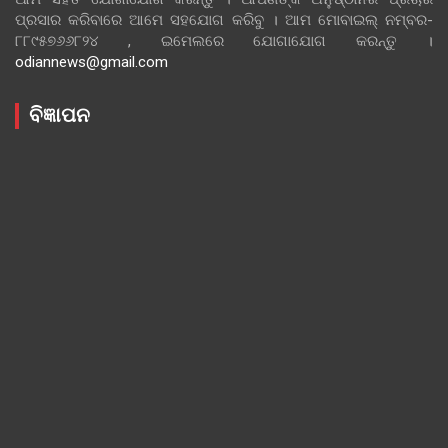
ପ୍ରସାର କରିବାରେ ଆମେ ସହଯୋଗ କରିବୁ । ଆମ ମୋବାଇଲ୍ ନମ୍ବର-
୮୮୯୫୭୬୬୮୨୪ , ଇମେଲରେ ଯୋଗାଯୋଗ କରନ୍ତୁ ।
odiannews@gmail.com
ବିଜ୍ଞାପନ