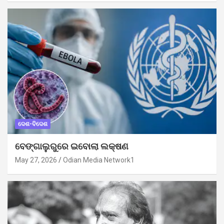
ଦେଶ-ବିଦେଶ
ବେଙ୍ଗାଲୁରୁରେ ଇବୋଲା ଲକ୍ଷଣ
May 27, 2026
Odian Media Network1