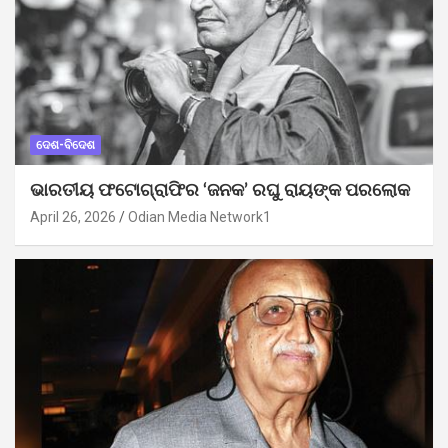
ଦେଶ-ବିଦେଶ
ଭାରତୀୟ ଫଟୋଗ୍ରାଫିର ‘ଜନକ’ ରଘୁ ରାୟଙ୍କ ପରଲୋକ
April 26, 2026
Odian Media Network1