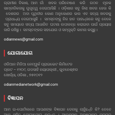
ଗ୍ରାମୀଣ ବିକାଶ, ଆମ ଗାଁ ଖବର ପରିବେଷଣ କରି ଗଠନ ମୂଳକ
ସାମ୍ବାଦିକତାକୁ ଗୁରୁତ୍ୱ ଦେଇଆସିଛି । ଓଡ଼ିଶାର ସବୁ ଜିଲା ଖବର ହେଉ କି
ଦେଶରର ଅବା ପୃଥିବୀର କୋଣ ଅନୁକୋଣର ଭଲ ଏବ ସତ୍ୟ ଖବରକୁ
ପ୍ରାଧାନ୍ୟ ଦେଇଆସୁଛି । ସମସ୍ତଙ୍କୁ ନିଜ ହାତ ପାହାନ୍ତାରେ ସବୁ ବେଳେ
ସବୁ ସମୟରେ ସତ୍ୟ ଆଧାରିତ ଘଟଣା ଉପଲବ୍ଧ କରାଇବା ପାଇଁ ପ୍ରୟାସ
ଜାରି ରଖିଛୁ। ସମସ୍ତଙ୍କର ସହଯୋଗ ଓ ସମ୍ପୃକ୍ତି କାମନା କରୁଛୁ।
odiannews@gmail.com
ଯୋଗାଯୋଗ
ଓଡିଆନ ମିଡିଆ ନେଟୱର୍କ ପ୍ରାଇଭେଟ ଲିମିଟେଡ
ପ୍ଲଟ – ୧୨୦୯, ଗଡସାହି ନୟାପଲ୍ଲୀ , ଭୁବନେଶ୍ଵର
ଖୋର୍ଦ୍ଧା, ଓଡିଶା , ୭୫୧୦୧୨
odianmedianetwork@gmail.com
ବିଜ୍ଞାପନ
ଆମ ଇ-ପୋର୍ଟାଲରେ ଆପଣଙ୍କ ବିଜ୍ଞାପନ ଦେବାକୁ ଚାହୁଁଛନ୍ତି କି? ତେବେ
ଆମ ସହିତ ଯୋଗାଯୋଗ କରନ୍ତୁ । ଆପଣଙ୍କ ଅନୁଷ୍ଠାନର ପ୍ରଚାର