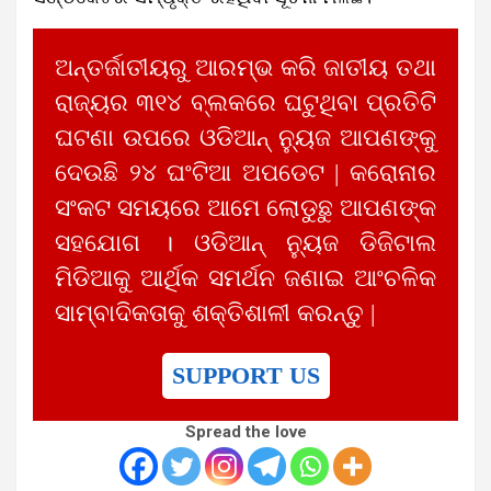
ଅନ୍ତର୍ଜାତୀୟରୁ ଆରମ୍ଭ କରି ଜାତୀୟ ତଥା
ରାଜ୍ୟର ୩୧୪ ବ୍ଲକରେ ଘଟୁଥିବା ପ୍ରତିଟି
ଘଟଣା ଉପରେ ଓଡିଆନ୍ ନ୍ୟୁଜ ଆପଣଙ୍କୁ
ଦେଉଛି ୨୪ ଘଂଟିଆ ଅପଡେଟ | କରୋନାର
ସଂକଟ ସମୟରେ ଆମେ ଲୋଡୁଛୁ ଆପଣଙ୍କ
ସହଯୋଗ । ଓଡିଆନ୍ ନ୍ୟୁଜ ଡିଜିଟାଲ
ମିଡିଆକୁ ଆର୍ଥିକ ସମର୍ଥନ ଜଣାଇ ଆଂଚଳିକ
ସାମ୍ବାଦିକତାକୁ ଶକ୍ତିଶାଳୀ କରନ୍ତୁ |
SUPPORT US
Spread the love