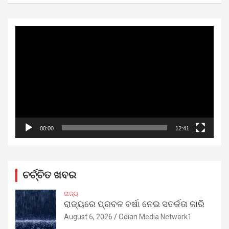
Video
Player
00:00
12:41
ଚର୍ଚ୍ଚିତ ଖବର
ରାଜ୍ୟ
ରାଜ୍ୟରେ ପ୍ରବଳ ବର୍ଷା ନେଇ ସତର୍କତା ଜାରି
August 6, 2026
Odian Media Network1