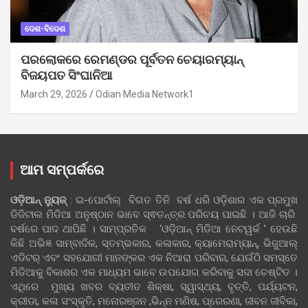
ଦେଶ-ବିଦେଶ
ପରଲୋକରେ ରେମଣ୍ଡର ପୂର୍ବତନ ଚେୟାରମ୍ୟାନ୍
ବିଜୟପତ ସିଂଘାନିଆ
March 29, 2026
Odian Media Network1
ଆମ ସମ୍ପର୍କରେ
ଓଡ଼ିଆନ୍‍ ନ୍ୟୁଜ୍‍
: ଇ-ପୋର୍ଟାଲ୍ ବିଗତ ତିନି ବର୍ଷ ଧରି ଓଡ଼ିଶାର ଏକ ପ୍ରମୁଖ
ଡିଜିଟାଲ ମିଡିଆ ଅନୁଷ୍ଠାନ ଭାବେ ସ୍ଵତନ୍ତ୍ର ପରିଚୟ ପାଇଛି । ଆଜି ଚାରି
ବର୍ଷରେ ପାଦ ଥାପିଛି । ସାମ୍ପ୍ରତିକ ‘ଓଡ଼ିଆନ୍‍ ମିଡିଆ ନେଟୱର୍କ ’ ହେଉଛି
କିଛି ଅଭିଜ୍ଞ ସାମ୍ବାଦିକ, ସ୍ତମ୍ଭକାର, କଳାକାର, କ୍ୟାମେରାମ୍ୟାନ୍, ଭିଜୁଆଲ୍
ଏଡିଟର୍ ଏବଂ ସହଯୋଗୀ ମାନଙ୍କର ଏକ ନିଆରା ପରିବାର, ଯେଉଁଠି ସମସ୍ତେ
ମିଡିଆକୁ ବିକାଶର ଏକ ମାଧ୍ୟମ ଭାବେ ଉପଯୋଗ କରିବାକୁ ସଦା ଚେଷ୍ଟିତ ।
ଏଥିରେ ମୁଖ୍ୟ ଖବର ବ୍ୟତୀତ ଶିକ୍ଷା, ସ୍ୱାସ୍ଥ୍ୟ, ବୃତ୍ତି, ପର୍ଯ୍ୟଟନ,
କ୍ରୀଡା, କଳା ସଂସ୍କୃତି, ମନୋରଞ୍ଜନ ,ଭିନ୍ନ ମଣିଷ, ପ୍ରେରଣା, ଜୀବନ ଜୀବିକା,