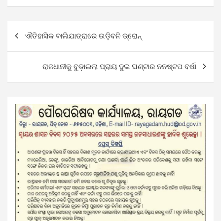
Post
ଐତିହାସିକ ବାଲିଯାତ୍ରାରେ ଉଡ଼ିବନି ଡ୍ରୋନ୍
navigation
ରାଜଧାନୀକୁ ବୁଡ଼ାଇଲା ପ୍ରାୟ ଦୁଇ ଘଣ୍ଟାର ନନଷ୍ଟପ ବର୍ଷା