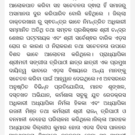
ଆଲୋକପାତ କରିବା ସହ ସଚେତନତା ଦ୍ଵାରା ହିଁ ସମାଜରୁ
ଅସମାନତା ଦୁର କରିପାରିବ ବୋଲି କହିଥିଲେ । ଜିଲ୍ଲା
ଡାକ୍ତରଖାନା ରୁ ସ୍ଵତନ୍ତ୍ର ଭାବେ ନିମନ୍ତ୍ରିତ ଅଧିକାରୀ
ସମ୍ମାନିତ ଅତିଥି ତଥା ସମ୍ବଳ ପ୍ରଶିକ୍ଷକ ଶ୍ରୀ ଚନ୍ଦ୍ର
ଶେଖର ପଟ୍ଟନାୟକ ଏବଂ ଶ୍ରୀ ସର୍ବେଶ୍ଵର ବାରିକ ଏଡ଼ସ
ରୋଗ ର କାରଣ ଓ ନିରାକରଣ ତଥା ସଚେତନତା ଉପରେ
ବିଶଦ ଭାବେ ଆଲୋଚନା କରିଥିଲେ। ପ୍ରାଧ୍ୟାପିକା
ଶ୍ରୀମତୀ ସଙ୍ଗୀତା ତ୍ରିପାଠୀ ଛାତ୍ର ଛାତ୍ରୀ ଏକ ପ୍ରମୁଖ
ଦାୟିତ୍ୱ ଭାବରେ ଏଡ଼ସ ବିଷୟରେ ଅନ୍ୟ ମାନଙ୍କୁ
ସଚେତନ କରିବା ପାଇଁ ଆହ୍ୱାନ ଦେଇଥିଲେ।ଏ ଅବସରରେ
ଅନୁଷ୍ଠିତ ବିଭିନ୍ନ ପ୍ରତିଯୋଗିତା, ମାନବ ଶୃଙ୍ଖଳ,
ଦସ୍ତଖତ ଅଭିଯାନ, କର୍ମଶାଳା ସବୁକୁ ଯୁବ ରେଡକ୍ରସ
ଅଧିକାରୀ ଅଧ୍ୟାପିକା ନିର୍ମଳା ହିକକା ଏବଂ ଅଧ୍ୟାପିକା
ରଜନୀ ମିଞ୍ଜ ତଥା କର୍ମଚାରୀ ଶ୍ରୀ ରାଜନ୍ ତ୍ରିପାଠୀ ଓ
ବନମାଳୀ ବେହେରା ପରିଚାଳନା କରିଥିଲେ।ଜିଲ୍ଳା ଆବାହକ
ଅଧ୍ୟାପକ ଦିଲ୍ଲୀପ କୁମାର ହୋତା ଏଡସ ଦିବସ ପାଳନର