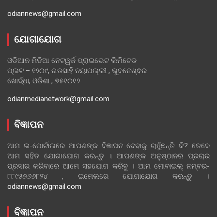
odiannews@gmail.com
ଯୋଗାଯୋଗ
ଓଡିଆନ ମିଡିଆ ନେଟୱର୍କ ପ୍ରାଇଭେଟ ଲିମିଟେଡ
ପ୍ଲଟ – ୧୨୦୯, ଗଡସାହି ନୟାପଲ୍ଲୀ , ଭୁବନେଶ୍ଵର
ଖୋର୍ଦ୍ଧା, ଓଡିଶା , ୭୫୧୦୧୨
odianmedianetwork@gmail.com
ବିଜ୍ଞାପନ
ଆମ ଇ-ପୋର୍ଟାଲରେ ଆପଣଙ୍କ ବିଜ୍ଞାପନ ଦେବାକୁ ଚାହୁଁଛନ୍ତି କି? ତେବେ
ଆମ ସହିତ ଯୋଗାଯୋଗ କରନ୍ତୁ । ଆପଣଙ୍କ ଅନୁଷ୍ଠାନର ପ୍ରଚାର
ପ୍ରସାର କରିବାରେ ଆମେ ସହଯୋଗ କରିବୁ । ଆମ ମୋବାଇଲ୍ ନମ୍ବର-
୮୮୯୫୭୬୬୮୨୪ , ଇମେଲରେ ଯୋଗାଯୋଗ କରନ୍ତୁ ।
odiannews@gmail.com
ବିଜ୍ଞାପନ