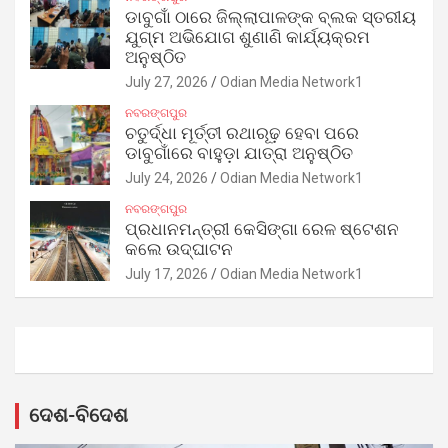
ଡାବୁଗାଁ ଠାରେ ଜିଲ୍ଲାପାଳଙ୍କ ବ୍ଲକ ସ୍ତରୀୟ
ଯୁଗ୍ମ ଅଭିଯୋଗ ଶୁଣାଣି କାର୍ଯ୍ୟକ୍ରମ
ଅନୁଷ୍ଠିତ
July 27, 2026
Odian Media Network1
ନବରଙ୍ଗପୁର
ଚତୁର୍ଦ୍ଧା ମୂର୍ତ୍ତୀ ରଥାରୂଢ଼ ହେବା ପରେ
ଡାବୁଗାଁରେ ବାହୁଡ଼ା ଯାତ୍ରା ଅନୁଷ୍ଠିତ
July 24, 2026
Odian Media Network1
ନବରଙ୍ଗପୁର
ପ୍ରଧାନମନ୍ତ୍ରୀ କେସିଙ୍ଗା ରେଳ ଷ୍ଟେଶନ
କଲେ ଉଦ୍‌ଘାଟନ
July 17, 2026
Odian Media Network1
ଦେଶ-ବିଦେଶ