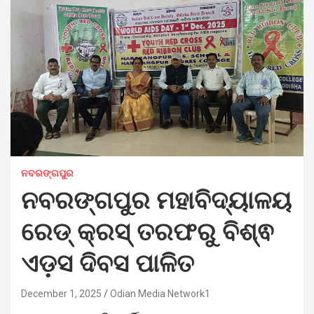
ନବରଙ୍ଗପୁର
ନବରଙ୍ଗପୁର ମହାବିଦ୍ୟାଳୟ
ରେଡ୍ କ୍ରସ୍ ତରଫରୁ ବିଶ୍ଵ
ଏଡ଼ସ ଦିବସ ପାଳିତ
December 1, 2025
Odian Media Network1