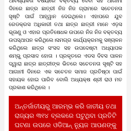
ଆବଶ୍ୟକତା ବିଷୟରେ ବକ୍ତବ୍ୟ ଦେବା ସହ ଆଗାମୀ
ଦିନରେ ଛାତ୍ର ଛାତ୍ରୀ ନିଜ ନିଜ ଗ୍ରାମରେ ସଚେତନତା
ସୃଷ୍ଟି ପାଇଁ ଆହ୍ୱାନ ଦେଇଥିଲେ। ଏହାପରେ ଯୁବ
ରେଡକ୍ରସ ଅଧିକାରୀ ତଥା ଛାତ୍ର ଛାତ୍ରୀ ମାନେ ଏଡ଼ସ
ଭୂତାଣୁ ଓ ଏହାର ପ୍ରତିଷେଧକ ଉପରେ ନିଜ ନିଜ ବକ୍ତବ୍ୟ
ଉପସ୍ଥାପନ କରିଥିଲେ।ସମଗ୍ର କାର୍ଯ୍ୟକ୍ରମକୁ ସଞ୍ଚାଳନ
କରିଥିଲେ ଛାତ୍ର ସଂସଦ ସହ ଉପଦେଷ୍ଟା ଅଧ୍ୟାପକ
ଶମ୍ଭୁ ପ୍ରସାଦ ହୋତା । ପ୍ରକୃତରେ ଏଡସ ଦିବସ ପାଳନ
ଦ୍ୱାରା ଛାତ୍ର ଛାତ୍ରୀଙ୍କ ଭିତରେ ସଚେତନତା ସୃଷ୍ଟି ସହ
ଆଗାମୀ ଦିନରେ ଏକ ସଚେତନ ସମାଜ ପ୍ରତିଷ୍ଠା ପାଇଁ
ସହାୟକ ହୋଇ ପାରିବ ବୋଲି ଅଧ୍ୟକ୍ଷ ଶ୍ରୀ ରାଓ ମତ
ପ୍ରକାଶ କରିଥିଲେ ।
ଅନ୍ତର୍ଜାତୀୟରୁ ଆରମ୍ଭ କରି ଜାତୀୟ ତଥା
ରାଜ୍ୟର ୩୧୪ ବ୍ଲକରେ ଘଟୁଥିବା ପ୍ରତିଟି
ଘଟଣା ଉପରେ ଓଡିଆନ୍ ନ୍ୟୁଜ ଆପଣଙ୍କୁ