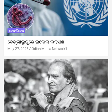
ଦେଶ-ବିଦେଶ
ବେଙ୍ଗାଲୁରୁରେ ଇବୋଲା ଲକ୍ଷଣ
May 27, 2026
Odian Media Network1