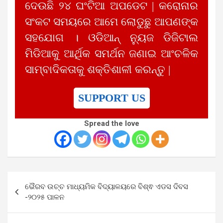
ଦେଉଛି ୨୪ ଘଂଟିଆ ଅପଡେଟ | କରୋନାର
ସଂକଟ ସମୟରେ ଆମେ ଲୋଡୁଛୁ ଆପଣଙ୍କ
ସହଯୋଗ । ଓଡିଆନ୍ ନ୍ୟୁଜ ଡିଜିଟାଲ
ମିଡିଆକୁ ଆର୍ଥିକ ସମର୍ଥନ ଜଣାଇ ଆଂଚଳିକ
ସାମ୍ବାଦିକତାକୁ ଶକ୍ତିଶାଳୀ କରନ୍ତୁ |
SUPPORT US
Spread the love
Post
ଭୈରବ ଉଚ୍ଚ ମାଧ୍ୟମିକ ବିଦ୍ୟାଳୟରେ ବିଶ୍ଵ ଏଡସ ଦିବସ
navigation
-୨୦୨୫ ପାଳନ