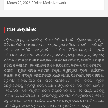
March 29, 2026
Odian Media Network1
ଆମ ସମ୍ପର୍କରେ
ଓଡ଼ିଆନ୍‍ ନ୍ୟୁଜ୍‍
: ଇ-ପୋର୍ଟାଲ୍ ବିଗତ ତିନି ବର୍ଷ ଧରି ଓଡ଼ିଶାର ଏକ ପ୍ରମୁଖ
ଡିଜିଟାଲ ମିଡିଆ ଅନୁଷ୍ଠାନ ଭାବେ ସ୍ଵତନ୍ତ୍ର ପରିଚୟ ପାଇଛି । ଆଜି ଚାରି
ବର୍ଷରେ ପାଦ ଥାପିଛି । ସାମ୍ପ୍ରତିକ ‘ଓଡ଼ିଆନ୍‍ ମିଡିଆ ନେଟୱର୍କ ’ ହେଉଛି
କିଛି ଅଭିଜ୍ଞ ସାମ୍ବାଦିକ, ସ୍ତମ୍ଭକାର, କଳାକାର, କ୍ୟାମେରାମ୍ୟାନ୍, ଭିଜୁଆଲ୍
ଏଡିଟର୍ ଏବଂ ସହଯୋଗୀ ମାନଙ୍କର ଏକ ନିଆରା ପରିବାର, ଯେଉଁଠି ସମସ୍ତେ
ମିଡିଆକୁ ବିକାଶର ଏକ ମାଧ୍ୟମ ଭାବେ ଉପଯୋଗ କରିବାକୁ ସଦା ଚେଷ୍ଟିତ ।
ଏଥିରେ ମୁଖ୍ୟ ଖବର ବ୍ୟତୀତ ଶିକ୍ଷା, ସ୍ୱାସ୍ଥ୍ୟ, ବୃତ୍ତି, ପର୍ଯ୍ୟଟନ,
କ୍ରୀଡା, କଳା ସଂସ୍କୃତି, ମନୋରଞ୍ଜନ ,ଭିନ୍ନ ମଣିଷ, ପ୍ରେରଣା, ଜୀବନ ଜୀବିକା,
ଗ୍ରାମୀଣ ବିକାଶ, ଆମ ଗାଁ ଖବର ପରିବେଷଣ କରି ଗଠନ ମୂଳକ
ସାମ୍ବାଦିକତାକୁ ଗୁରୁତ୍ୱ ଦେଇଆସିଛି । ଓଡ଼ିଶାର ସବୁ ଜିଲା ଖବର ହେଉ କି
ଦେଶରର ଅବା ପୃଥିବୀର କୋଣ ଅନୁକୋଣର ଭଲ ଏବ ସତ୍ୟ ଖବରକୁ
ପ୍ରାଧାନ୍ୟ ଦେଇଆସୁଛି । ସମସ୍ତଙ୍କୁ ନିଜ ହାତ ପାହାନ୍ତାରେ ସବୁ ବେଳେ
ସବୁ ସମୟରେ ସତ୍ୟ ଆଧାରିତ ଘଟଣା ଉପଲବ୍ଧ କରାଇବା ପାଇଁ ପ୍ରୟାସ
ଜାରି ରଖିଛୁ। ସମସ୍ତଙ୍କର ସହଯୋଗ ଓ ସମ୍ପୃକ୍ତି କାମନା କରୁଛୁ।