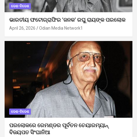
ଦେଶ-ବିଦେଶ
ଭାରତୀୟ ଫଟୋଗ୍ରାଫିର ‘ଜନକ’ ରଘୁ ରାୟଙ୍କ ପରଲୋକ
April 26, 2026
Odian Media Network1
ଦେଶ-ବିଦେଶ
ପରଲୋକରେ ରେମଣ୍ଡର ପୂର୍ବତନ ଚେୟାରମ୍ୟାନ୍
ବିଜୟପତ ସିଂଘାନିଆ