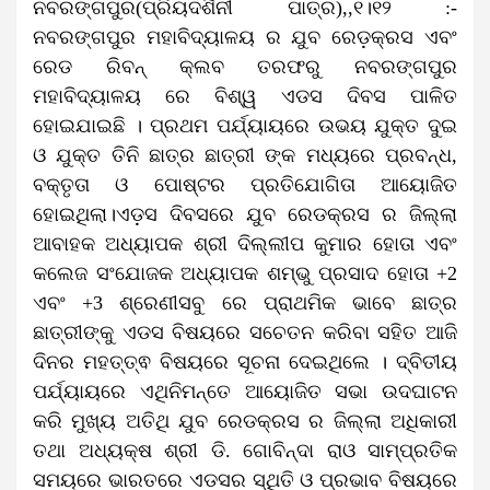
ନବରଙ୍ଗପୁର(ପ୍ରିୟଦର୍ଶିନୀ ପାତ୍ର),,୧।୧୨ :-
ନବରଙ୍ଗପୁର ମହାବିଦ୍ୟାଳୟ ର ଯୁବ ରେଡ଼କ୍ରସ ଏବଂ
ରେଡ ରିବନ୍ କ୍ଲବ ତରଫରୁ ନବରଙ୍ଗପୁର
ମହାବିଦ୍ୟାଳୟ ରେ ବିଶ୍ୱ ଏଡସ ଦିବସ ପାଳିତ
ହୋଇଯାଇଛି । ପ୍ରଥମ ପର୍ଯ୍ୟାୟରେ ଉଭୟ ଯୁକ୍ତ ଦୁଇ
ଓ ଯୁକ୍ତ ତିନି ଛାତ୍ର ଛାତ୍ରୀ ଙ୍କ ମଧ୍ୟରେ ପ୍ରବନ୍ଧ,
ବକ୍ତୃତା ଓ ପୋଷ୍ଟର ପ୍ରତିଯୋଗିତା ଆୟୋଜିତ
ହୋଇଥିଲା।ଏଡ଼ସ ଦିବସରେ ଯୁବ ରେଡକ୍ରସ ର ଜିଲ୍ଲା
ଆବାହକ ଅଧ୍ୟାପକ ଶ୍ରୀ ଦିଲ୍ଲୀପ କୁମାର ହୋତା ଏବଂ
କଲେଜ ସଂଯୋଜକ ଅଧ୍ୟାପକ ଶମ୍ଭୁ ପ୍ରସାଦ ହୋତା +2
ଏବଂ +3 ଶ୍ରେଣୀସବୁ ରେ ପ୍ରାଥମିକ ଭାବେ ଛାତ୍ର
ଛାତ୍ରୀଙ୍କୁ ଏଡସ ବିଷୟରେ ସଚେତନ କରିବା ସହିତ ଆଜି
ଦିନର ମହତ୍ତ୍ଵ ବିଷୟରେ ସୂଚନା ଦେଇଥିଲେ । ଦ୍ବିତୀୟ
ପର୍ଯ୍ୟାୟରେ ଏଥିନିମନ୍ତେ ଆୟୋଜିତ ସଭା ଉଦଘାଟନ
କରି ମୁଖ୍ୟ ଅତିଥି ଯୁବ ରେଡକ୍ରସ ର ଜିଲ୍ଲା ଅଧିକାରୀ
ତଥା ଅଧ୍ୟକ୍ଷ ଶ୍ରୀ ଡି. ଗୋବିନ୍ଦା ରାଓ ସାମ୍ପ୍ରତିକ
ସମୟରେ ଭାରତରେ ଏଡସର ସ୍ଥିତି ଓ ପ୍ରଭାବ ବିଷୟରେ