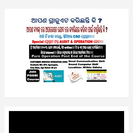
Video
Player