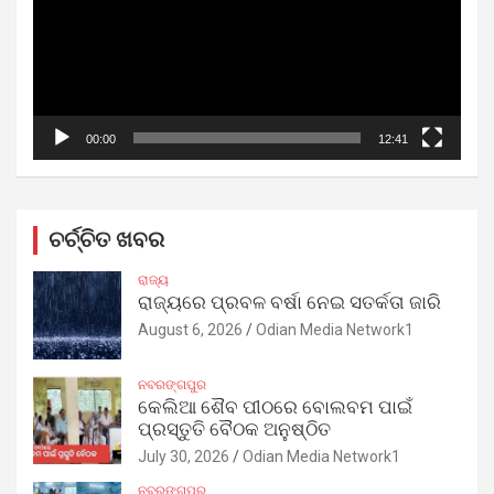
00:00
12:41
ଚର୍ଚ୍ଚିତ ଖବର
ରାଜ୍ୟ
ରାଜ୍ୟରେ ପ୍ରବଳ ବର୍ଷା ନେଇ ସତର୍କତା ଜାରି
August 6, 2026
Odian Media Network1
ନବରଙ୍ଗପୁର
କେଲିଆ ଶୈବ ପୀଠରେ ବୋଲବମ ପାଇଁ
ପ୍ରସ୍ତୁତି ବୈଠକ ଅନୁଷ୍ଠିତ
July 30, 2026
Odian Media Network1
ନବରଙ୍ଗପୁର