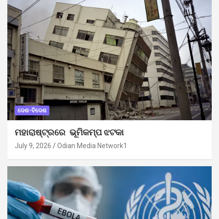
ଦେଶ-ବିଦେଶ
ମହାରାଷ୍ଟ୍ରରେ ଭୂମିକମ୍ପ ଝଟକା
July 9, 2026
Odian Media Network1