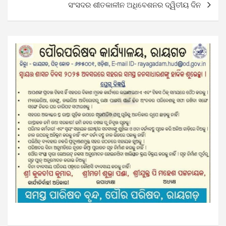
ସଂସଦର ଶୀତକାଳୀନ ଅଧିବେଶନର ଦ୍ୱିତୀୟ ଦିନ