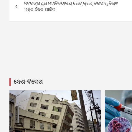
ନବରଙ୍ଗପୁର ମହାବିଦ୍ୟାଳୟ ରେଡ୍ କ୍ରସ୍ ତରଫରୁ ବିଶ୍ଵ
navigation
ଏଡ଼ସ ଦିବସ ପାଳିତ
ଦେଶ-ବିଦେଶ