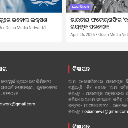
ଦେଶ-ବିଦେଶ
ୁରୁରେ ଇବୋଲା ଲକ୍ଷଣ
ଭାରତୀୟ ଫଟୋଗ୍ରାଫିର ‘ଜ
ରାୟଙ୍କ ପରଲୋକ
6
Odian Media Network1
April 26, 2026
Odian Media Ne
ୋଗ
ବିଜ୍ଞାପନ
 ନେଟୱର୍କ ପ୍ରାଇଭେଟ ଲିମିଟେଡ
ଆମ ଇ-ପୋର୍ଟାଲରେ ଆପଣଙ୍କ ବିଜ
 ଗଡସାହି ନୟାପଲ୍ଲୀ , ଭୁବନେଶ୍ଵର
ଚାହୁଁଛନ୍ତି କି? ତେବେ ଆମ ସ
ା , ୭୫୧୦୧୨
କରନ୍ତୁ । ଆପଣଙ୍କ ଅନୁଷ୍ଠାନର ପ
କରିବାରେ ଆମେ ସହଯୋଗ କରିବୁ ।
etwork@gmail.com
ନମ୍ବର- ୮୮୯୫୭୬୬୮୨୪ , ଇମେ
କରନ୍ତୁ ।
odiannews@gmail.com
ବିଜ୍ଞାପନ