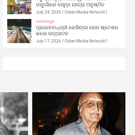
ଡାବୁଗାଁରେ ବାହୁଡ଼ା ଯାତ୍ରା ଅନୁଷ୍ଠିତ
July 24, 2026
Odian Media Network1
ନବରଙ୍ଗପୁର
ପ୍ରଧାନମନ୍ତ୍ରୀ କେସିଙ୍ଗା ରେଳ ଷ୍ଟେଶନ
କଲେ ଉଦ୍‌ଘାଟନ
July 17, 2026
Odian Media Network1