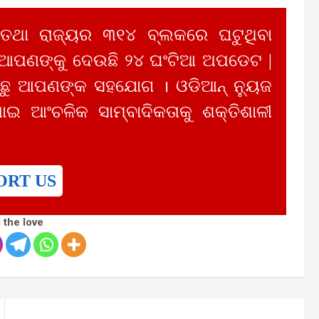
 ତଥା ରାଜ୍ୟର ୩୧୪ ବ୍ଲକରେ ଘଟୁଥିବା
 ଆପଣଙ୍କୁ ଦେଉଛି ୨୪ ଘଂଟିଆ ଅପଡେଟ |
ୁ ଆପଣଙ୍କ ସହଯୋଗ । ଓଡିଆନ୍ ନ୍ୟୁଜ
ାଇ ଆଂଚଳିକ ସାମ୍ବାଦିକତାକୁ ଶକ୍ତିଶାଳୀ
ORT US
 the love