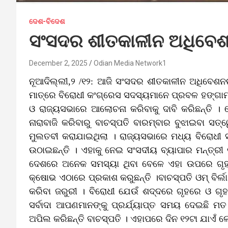
ଦେଶ-ବିଦେଶ
ସଂସଦର ଶୀତକାଳୀନ ଅଧିବେଶ
December 2, 2025
Odian Media Network1
ନୂଆଦିଲ୍ଲୀ,୨ /୧୨: ଆଜି ସଂସଦର ଶୀତକାଳୀନ ଅଧିବେଶନ
ମାତ୍ରେ ବିରୋଧୀ କଂଗ୍ରେସ ସଦସ୍ୟମାନେ ପ୍ରବଳ ହଙ
ଓ ରାଜ୍ୟସଭାରେ ଆଲୋଚନା କରିବାକୁ ଦାବି କରିଛନ୍ତି
ନାରାବାଜି କରିବାରୁ ବାଚସ୍ପତି ବାରମ୍ବାର ବୁଝାଇବା ସତ୍
ମୁଲତବୀ କରାଯାଇଥିଲା । ରାଜ୍ୟସଭାରେ ମଧ୍ୟ ବିରୋଧ
ଉଠାଇଛନ୍ତି । ଏହାକୁ ନେଇ ସଂସଦୀୟ ବ୍ୟାପାର ମନ୍ତ୍ରୀ କି
ଦେଶରେ ଅନେକ ସମସ୍ୟା ଥିବା ବେଳେ ଏହା ଉପରେ ଗୃହରେ
କ୍ଷୋଭ ଏଠାରେ ପ୍ରକାଶ କରୁଛନ୍ତି ।ବାଚସ୍ପତି ଓମ୍‌ ବିର
କରିବା ଜରୁରୀ । ବିରୋଧୀ ଯେଉଁ ଶଦ୍ଦରେ ଗୃହରେ ଓ ଗୃହ ବା
ସର୍ବାଦା ଆପଣମାନଙ୍କୁ ପ୍ରର୍ଯ୍ୟାପ୍ତ ସମୟ ଦେଇଛି ମତ ର
ଅପିଲ କରିଛନ୍ତି ବାଚସ୍ପତି । ଏହାପରେ ଦିନ ୧୨ଟା ଯାଏଁ 