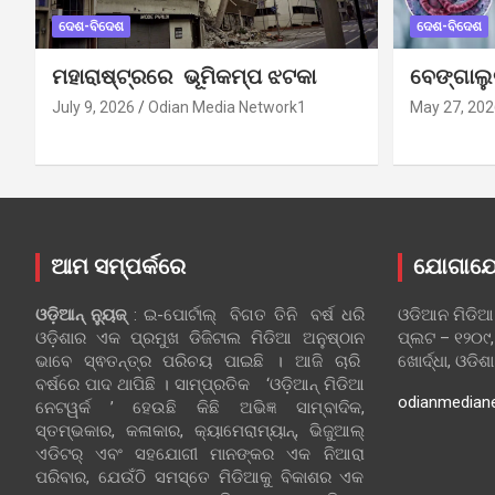
ଦେଶ-ବିଦେଶ
ଦେଶ-ବିଦେଶ
ମହାରାଷ୍ଟ୍ରରେ ଭୂମିକମ୍ପ ଝଟକା
ବେଙ୍ଗାଲ
July 9, 2026
Odian Media Network1
May 27, 202
ଆମ ସମ୍ପର୍କରେ
ଯୋଗାଯ
ଓଡ଼ିଆନ୍‍ ନ୍ୟୁଜ୍‍
: ଇ-ପୋର୍ଟାଲ୍ ବିଗତ ତିନି ବର୍ଷ ଧରି
ଓଡିଆନ ମିଡିଆ
ଓଡ଼ିଶାର ଏକ ପ୍ରମୁଖ ଡିଜିଟାଲ ମିଡିଆ ଅନୁଷ୍ଠାନ
ପ୍ଲଟ – ୧୨୦୯,
ଭାବେ ସ୍ଵତନ୍ତ୍ର ପରିଚୟ ପାଇଛି । ଆଜି ଚାରି
ଖୋର୍ଦ୍ଧା, ଓଡିଶ
ବର୍ଷରେ ପାଦ ଥାପିଛି । ସାମ୍ପ୍ରତିକ ‘ଓଡ଼ିଆନ୍‍ ମିଡିଆ
odianmedian
ନେଟୱର୍କ ’ ହେଉଛି କିଛି ଅଭିଜ୍ଞ ସାମ୍ବାଦିକ,
ସ୍ତମ୍ଭକାର, କଳାକାର, କ୍ୟାମେରାମ୍ୟାନ୍, ଭିଜୁଆଲ୍
ଏଡିଟର୍ ଏବଂ ସହଯୋଗୀ ମାନଙ୍କର ଏକ ନିଆରା
ପରିବାର, ଯେଉଁଠି ସମସ୍ତେ ମିଡିଆକୁ ବିକାଶର ଏକ