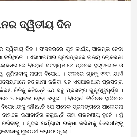
ନର ଦ୍ୱିତୀୟ ଦିନ
ର ଦ୍ୱିତୀୟ ଦିନ । ସଂସଦରରେ ଗୃହ କାର୍ଯ୍ୟ ଆରମ୍ଭ ହେବା
୍ଗାମା କରିଥିଲେ । ଏସଆଇଆର ପ୍ରସଙ୍ଗରେ ଉଭୟ ଲୋକସଭା
 । ଲୋକସଭାରେ ବିରୋଧୀ ସଦସ୍ୟମାନେ ପ୍ରବଳ ହଟ୍ଟଗୋଳ ଓ
ୱେ ଶୁଣିନାବାକୁ ନାରାଜ ବିରୋଧୀ । ଫଳରେ ଗୃହକୁ ୧୨ଟା ଯାଏଁ
ୀ ସଦସ୍ୟମାନେ ହଙ୍ଗାମା କରିବା ସହ ଏସଆଇଆର ପ୍ରସଙ୍ଗ
ରଣ ରିଜିଜୁ କହିଛନ୍ତି ଯେ ସବୁ ପ୍ରସଙ୍ଗ ଗୁରୁତ୍ୱପୂର୍ଣ୍ଣ ।
 ଆଲୋଚନା ହେବା ଜରୁରୀ । ବିରୋଧୀ ନିର୍ବାଚନ ହାରିବାର
୍ଲା ବିରୋଧୀଙ୍କୁ କହିଛନ୍ତି ଯେ ଅନେକ ପ୍ରସଙ୍ଗରେ ଆଲୋଚନା
ହାରେ କଥାବାର୍ତ୍ତା କରୁଛନ୍ତି ତାହା ଗ୍ରହଣୀୟ ନୁହେଁ । ମୁଁ
ଖିବାକୁ । ଗୃହର ମର୍ଯ୍ୟାଦା ରକ୍ଷା କରିବାକୁ ବିରୋଧୀଙ୍କୁ
ଲୋକସଭାକୁ ମୁଲତବୀ କରାଯାଇଥିଲା ।