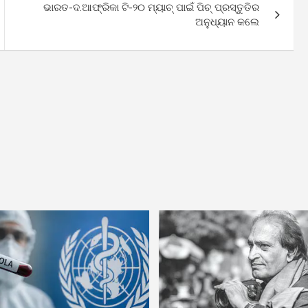
ଭାରତ-ଦ.ଆଫ୍ରିକା ଟି-୨୦ ମ୍ୟାଚ୍ ପାଇଁ ପିଚ୍ ପ୍ରସ୍ତୁତିର
ଅନୁଧ୍ୟାନ କଲେ