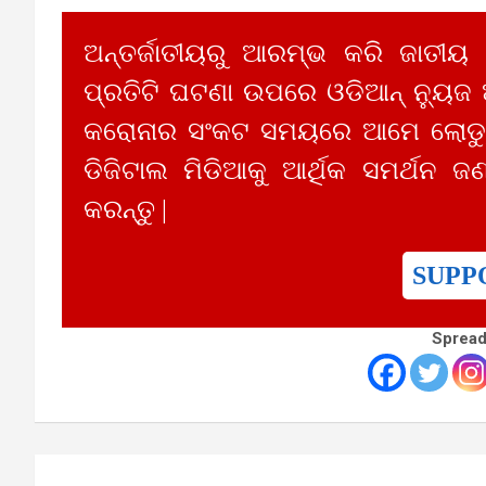
ଅନ୍ତର୍ଜାତୀୟରୁ ଆରମ୍ଭ କରି ଜାତୀୟ
ପ୍ରତିଟି ଘଟଣା ଉପରେ ଓଡିଆନ୍ ନ୍ୟୁଜ
କରୋନାର ସଂକଟ ସମୟରେ ଆମେ ଲୋଡୁଛ
ଡିଜିଟାଲ ମିଡିଆକୁ ଆର୍ଥିକ ସମର୍ଥନ ଜଣ
କରନ୍ତୁ |
SUPP
Spread
Post