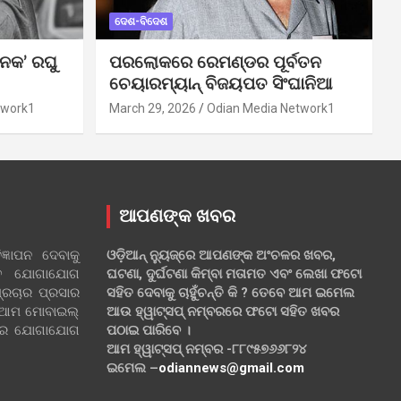
ଦେଶ-ବିଦେଶ
ନକ’ ରଘୁ
ପରଲୋକରେ ରେମଣ୍ଡର ପୂର୍ବତନ
ଚେୟାରମ୍ୟାନ୍ ବିଜୟପତ ସିଂଘାନିଆ
twork1
March 29, 2026
Odian Media Network1
ଆପଣଙ୍କ ଖବର
୍ଞାପନ ଦେବାକୁ
ଓଡ଼ିଆନ୍ ନ୍ୟୁଜ୍‌ରେ ଆପଣଙ୍କ ଅଂଚଳର ଖବର,
ହିତ ଯୋଗାଯୋଗ
ଘଟଣା, ଦୁର୍ଘଟଣା କିମ୍ବା ମତାମତ ଏବଂ ଲେଖା ଫଟୋ
୍ରଚାର ପ୍ରସାର
ସହିତ ଦେବାକୁ ଚାହୁଁଚନ୍ତି କି ? ତେବେ ଆମ ଇମେଲ
 ଆମ ମୋବାଇଲ୍
ଆଉ ହ୍ୱାଟ୍‌ସପ୍ ନମ୍ବରରେ ଫଟୋ ସହିତ ଖବର
ଲରେ ଯୋଗାଯୋଗ
ପଠାଇ ପାରିବେ ।
ଆମ ହ୍ୱାଟ୍‌ସପ୍ ନମ୍ବର -୮୮୯୫୭୬୬୮୨୪
ଇମେଲ –
odiannews@gmail.com