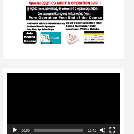
Video
Player
00:00
12:41