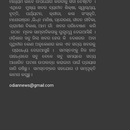
ମାଧ୍ୟମ ଭାବେ ଉପଯୋଗ କରିବାକୁ ସଦା ଚେଷ୍ଟିତ ।
ଏଥିରେ ମୁଖ୍ୟ ଖବର ବ୍ୟତୀତ ଶିକ୍ଷା, ସ୍ୱାସ୍ଥ୍ୟ,
ବୃତ୍ତି, ପର୍ଯ୍ୟଟନ, କ୍ରୀଡା, କଳା ସଂସ୍କୃତି,
ମନୋରଞ୍ଜନ ,ଭିନ୍ନ ମଣିଷ, ପ୍ରେରଣା, ଜୀବନ ଜୀବିକା,
ଗ୍ରାମୀଣ ବିକାଶ, ଆମ ଗାଁ ଖବର ପରିବେଷଣ କରି
ଗଠନ ମୂଳକ ସାମ୍ବାଦିକତାକୁ ଗୁରୁତ୍ୱ ଦେଇଆସିଛି ।
ଓଡ଼ିଶାର ସବୁ ଜିଲା ଖବର ହେଉ କି ଦେଶରର ଅବା
ପୃଥିବୀର କୋଣ ଅନୁକୋଣର ଭଲ ଏବ ସତ୍ୟ ଖବରକୁ
ପ୍ରାଧାନ୍ୟ ଦେଇଆସୁଛି । ସମସ୍ତଙ୍କୁ ନିଜ ହାତ
ପାହାନ୍ତାରେ ସବୁ ବେଳେ ସବୁ ସମୟରେ ସତ୍ୟ
ଆଧାରିତ ଘଟଣା ଉପଲବ୍ଧ କରାଇବା ପାଇଁ ପ୍ରୟାସ
ଜାରି ରଖିଛୁ। ସମସ୍ତଙ୍କର ସହଯୋଗ ଓ ସମ୍ପୃକ୍ତି
କାମନା କରୁଛୁ।
odiannews@gmail.com