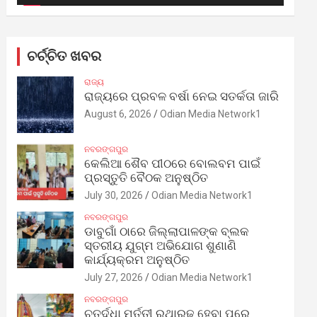
ଚର୍ଚ୍ଚିତ ଖବର
ରାଜ୍ୟ
ରାଜ୍ୟରେ ପ୍ରବଳ ବର୍ଷା ନେଇ ସତର୍କତା ଜାରି
August 6, 2026
Odian Media Network1
ନବରଙ୍ଗପୁର
କେଲିଆ ଶୈବ ପୀଠରେ ବୋଲବମ ପାଇଁ
ପ୍ରସ୍ତୁତି ବୈଠକ ଅନୁଷ୍ଠିତ
July 30, 2026
Odian Media Network1
ନବରଙ୍ଗପୁର
ଡାବୁଗାଁ ଠାରେ ଜିଲ୍ଲାପାଳଙ୍କ ବ୍ଲକ
ସ୍ତରୀୟ ଯୁଗ୍ମ ଅଭିଯୋଗ ଶୁଣାଣି
କାର୍ଯ୍ୟକ୍ରମ ଅନୁଷ୍ଠିତ
July 27, 2026
Odian Media Network1
ନବରଙ୍ଗପୁର
ଚତୁର୍ଦ୍ଧା ମୂର୍ତ୍ତୀ ରଥାରୂଢ଼ ହେବା ପରେ