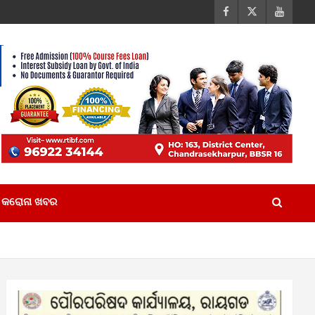
କରୋନା ଖବର