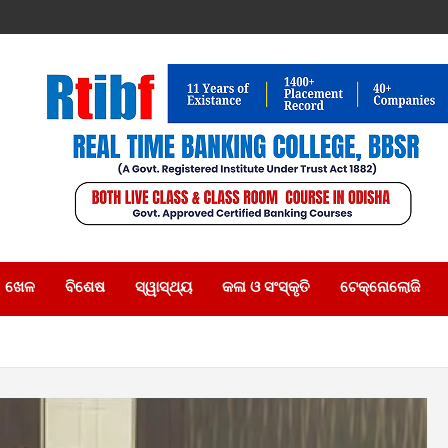
ଖେଳ
ବିଶେଷ
ସ୍ୱାସ୍ଥ୍ୟ
କଳା ଓ ସଂସ୍କୃତି
ଟେକ୍ନୋଲୋଜି