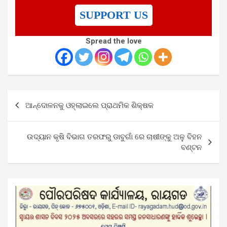
SUPPORT US
Spread the love
Post
ଆନ୍ଦୋଳନକୁ ଓହ୍ଲାଇଲେ ପ୍ରାଥମିକ ଶିକ୍ଷକ
navigation
ଉଦ୍ୟାନ କୃଷି ବିଭାଗ ତରଫରୁ ଡାବୁଗାଁ ରେ ଚାଷୀଙ୍କୁ ଅଳୁ ବିହନ
ବଣ୍ଟନ