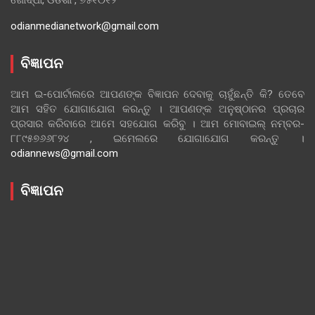
odianmedianetwork@gmail.com
ବିଜ୍ଞାପନ
ଆମ ଇ-ପୋର୍ଟାଲରେ ଆପଣଙ୍କ ବିଜ୍ଞାପନ ଦେବାକୁ ଚାହୁଁଛନ୍ତି କି? ତେବେ
ଆମ ସହିତ ଯୋଗାଯୋଗ କରନ୍ତୁ । ଆପଣଙ୍କ ଅନୁଷ୍ଠାନର ପ୍ରଚାର
ପ୍ରସାର କରିବାରେ ଆମେ ସହଯୋଗ କରିବୁ । ଆମ ମୋବାଇଲ୍ ନମ୍ବର-
୮୮୯୫୭୬୬୮୨୪ , ଇମେଲରେ ଯୋଗାଯୋଗ କରନ୍ତୁ ।
odiannews@gmail.com
ବିଜ୍ଞାପନ