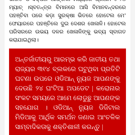
ମ୍ୟାଚ୍ ।ସ୍ବତନ୍ତ୍ର ବିମାନରେ ଆସି ବିମାନବନ୍ଦରରେ
ପହଞ୍ଚିବା ପରେ କଡ଼ା ସୁରକ୍ଷା ଭିତରେ ହୋଟେଲ ମେ’
ଫେୟାରରେ ପହଞ୍ଚିଲେ ଦୁଇ ଦେଶର ଖେଳାଳି। ହୋଟେଲ
ପରିସରରେ ଉଭୟ ଦଳର ଖେଳାଳିଙ୍କୁ ଭବ୍ୟ ସ୍ବାଗତ
କରାଯାଇଥିଲା।
ଅନ୍ତର୍ଜାତୀୟରୁ ଆରମ୍ଭ କରି ଜାତୀୟ ତଥା
ରାଜ୍ୟର ୩୧୪ ବ୍ଲକରେ ଘଟୁଥିବା ପ୍ରତିଟି
ଘଟଣା ଉପରେ ଓଡିଆନ୍ ନ୍ୟୁଜ ଆପଣଙ୍କୁ
ଦେଉଛି ୨୪ ଘଂଟିଆ ଅପଡେଟ | କରୋନାର
ସଂକଟ ସମୟରେ ଆମେ ଲୋଡୁଛୁ ଆପଣଙ୍କ
ସହଯୋଗ । ଓଡିଆନ୍ ନ୍ୟୁଜ ଡିଜିଟାଲ
ମିଡିଆକୁ ଆର୍ଥିକ ସମର୍ଥନ ଜଣାଇ ଆଂଚଳିକ
ସାମ୍ବାଦିକତାକୁ ଶକ୍ତିଶାଳୀ କରନ୍ତୁ |