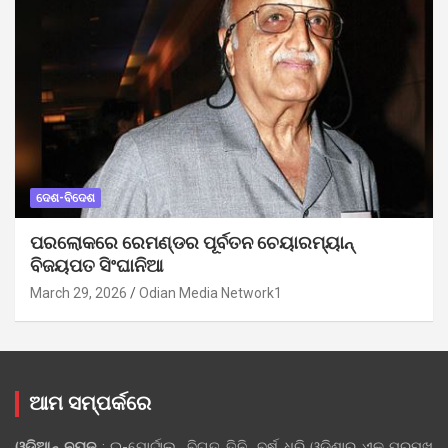
ଦେଶ-ବିଦେଶ
ପରଲୋକରେ ରେମଣ୍ଡର ପୂର୍ବତନ ଚେୟାରମ୍ୟାନ୍
ବିଜୟପତ ସିଂଘାନିଆ
March 29, 2026
Odian Media Network1
ଆମ ସମ୍ପର୍କରେ
ଓଡ଼ିଆନ୍‍ ନ୍ୟୁଜ୍‍
: ଇ-ପୋର୍ଟାଲ୍ ବିଗତ ତିନି ବର୍ଷ ଧରି ଓଡ଼ିଶାର ଏକ ପ୍ରମୁଖ