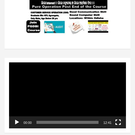
Video
Player
00:00
12:41