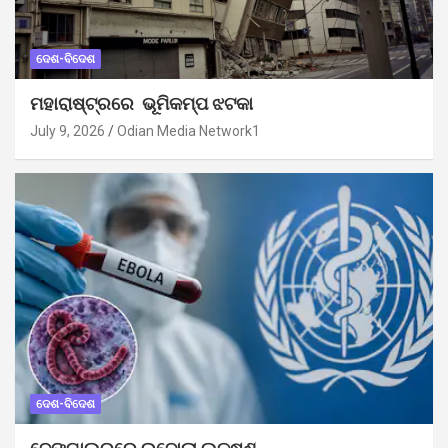
ଦେଶ-ବିଦେଶ
ମହାରାଷ୍ଟ୍ରରେ ଭୂମିକମ୍ପ ଝଟକା
July 9, 2026
Odian Media Network1
ଦେଶ-ବିଦେଶ