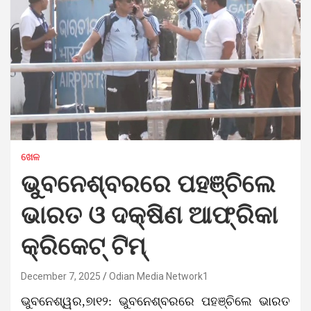
ଖେଳ
ଭୁବନେଶ୍ବରରେ ପହଞ୍ଚିଲେ
ଭାରତ ଓ ଦକ୍ଷିଣ ଆଫ୍ରିକା
କ୍ରିକେଟ୍ ଟିମ୍
December 7, 2025
Odian Media Network1
ଭୁବନେଶ୍ୱର,୭ା୧୨: ଭୁବନେଶ୍ବରରେ ପହଞ୍ଚିଲେ ଭାରତ