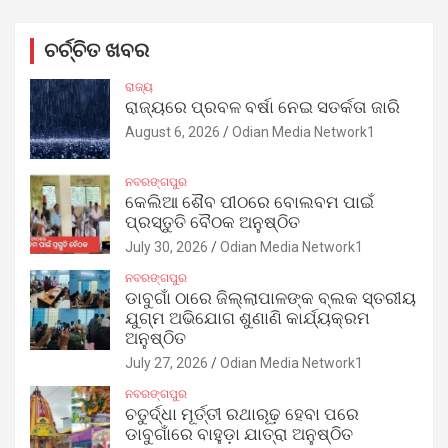
ଚର୍ଚ୍ଚିତ ଖବର
ରାଜ୍ୟ
ରାଜ୍ୟରେ ପ୍ରବଳ ବର୍ଷା ନେଇ ସତର୍କତା ଜାରି
August 6, 2026
Odian Media Network1
ନବରଙ୍ଗପୁର
କେଲିଆ ଶୈବ ପୀଠରେ ବୋଲବମ ପାଇଁ
ପ୍ରସ୍ତୁତି ବୈଠକ ଅନୁଷ୍ଠିତ
July 30, 2026
Odian Media Network1
ନବରଙ୍ଗପୁର
ଡାବୁଗାଁ ଠାରେ ଜିଲ୍ଲାପାଳଙ୍କ ବ୍ଲକ ସ୍ତରୀୟ
ଯୁଗ୍ମ ଅଭିଯୋଗ ଶୁଣାଣି କାର୍ଯ୍ୟକ୍ରମ
ଅନୁଷ୍ଠିତ
July 27, 2026
Odian Media Network1
ନବରଙ୍ଗପୁର
ଚତୁର୍ଦ୍ଧା ମୂର୍ତ୍ତୀ ରଥାରୂଢ଼ ହେବା ପରେ
ଡାବୁଗାଁରେ ବାହୁଡ଼ା ଯାତ୍ରା ଅନୁଷ୍ଠିତ