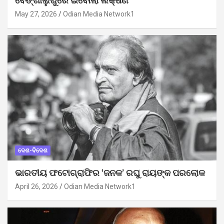
ବେଙ୍ଗାଲୁରୁରେ ଇବୋଲା ଲକ୍ଷଣ
May 27, 2026
Odian Media Network1
ଦେଶ-ବିଦେଶ
ଭାରତୀୟ ଫଟୋଗ୍ରାଫିର ‘ଜନକ’ ରଘୁ ରାୟଙ୍କ ପରଲୋକ
April 26, 2026
Odian Media Network1