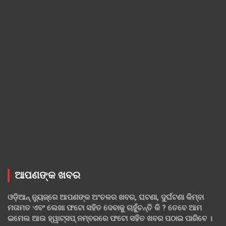
ଆପଣଙ୍କ ଖବର
ଓଡ଼ିଆନ୍ ନ୍ୟୁଜ୍‌ରେ ଆପଣଙ୍କ ଅଂଚଳର ଖବର, ଘଟଣା, ଦୁର୍ଘଟଣା କିମ୍ବା
ମତାମତ ଏବଂ ଲେଖା ଫଟୋ ସହିତ ଦେବାକୁ ଚାହୁଁଚନ୍ତି କି ? ତେବେ ଆମ
ଇମେଲ ଆଉ ହ୍ୱାଟ୍‌ସପ୍ ନମ୍ବରରେ ଫଟୋ ସହିତ ଖବର ପଠାଇ ପାରିବେ ।