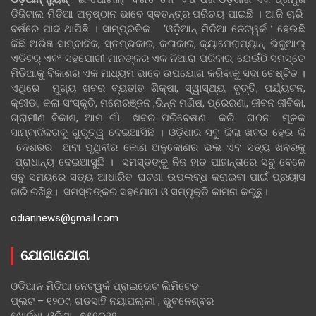
ଡିଜିଟାଲ ମିଡିଆ ଅନୁଷ୍ଠାନ ଭାବେ ସ୍ଵତନ୍ତ୍ର ପରିଚୟ ପାଇଛି । ଆଜି ଚାରି
ବର୍ଷରେ ପାଦ ଥାପିଛି । ସାମ୍ପ୍ରତିକ ‘ଓଡ଼ିଆନ୍‍ ମିଡିଆ ନେଟୱର୍କ ’ ହେଉଛି
କିଛି ଅଭିଜ୍ଞ ସାମ୍ବାଦିକ, ସ୍ତମ୍ଭକାର, କଳାକାର, କ୍ୟାମେରାମ୍ୟାନ୍, ଭିଜୁଆଲ୍
ଏଡିଟର୍ ଏବଂ ସହଯୋଗୀ ମାନଙ୍କର ଏକ ନିଆରା ପରିବାର, ଯେଉଁଠି ସମସ୍ତେ
ମିଡିଆକୁ ବିକାଶର ଏକ ମାଧ୍ୟମ ଭାବେ ଉପଯୋଗ କରିବାକୁ ସଦା ଚେଷ୍ଟିତ ।
ଏଥିରେ ମୁଖ୍ୟ ଖବର ବ୍ୟତୀତ ଶିକ୍ଷା, ସ୍ୱାସ୍ଥ୍ୟ, ବୃତ୍ତି, ପର୍ଯ୍ୟଟନ,
କ୍ରୀଡା, କଳା ସଂସ୍କୃତି, ମନୋରଞ୍ଜନ ,ଭିନ୍ନ ମଣିଷ, ପ୍ରେରଣା, ଜୀବନ ଜୀବିକା,
ଗ୍ରାମୀଣ ବିକାଶ, ଆମ ଗାଁ ଖବର ପରିବେଷଣ କରି ଗଠନ ମୂଳକ
ସାମ୍ବାଦିକତାକୁ ଗୁରୁତ୍ୱ ଦେଇଆସିଛି । ଓଡ଼ିଶାର ସବୁ ଜିଲା ଖବର ହେଉ କି
ଦେଶରର ଅବା ପୃଥିବୀର କୋଣ ଅନୁକୋଣର ଭଲ ଏବ ସତ୍ୟ ଖବରକୁ
ପ୍ରାଧାନ୍ୟ ଦେଇଆସୁଛି । ସମସ୍ତଙ୍କୁ ନିଜ ହାତ ପାହାନ୍ତାରେ ସବୁ ବେଳେ
ସବୁ ସମୟରେ ସତ୍ୟ ଆଧାରିତ ଘଟଣା ଉପଲବ୍ଧ କରାଇବା ପାଇଁ ପ୍ରୟାସ
ଜାରି ରଖିଛୁ। ସମସ୍ତଙ୍କର ସହଯୋଗ ଓ ସମ୍ପୃକ୍ତି କାମନା କରୁଛୁ।
odiannews@gmail.com
ଯୋଗାଯୋଗ
ଓଡିଆନ ମିଡିଆ ନେଟୱର୍କ ପ୍ରାଇଭେଟ ଲିମିଟେଡ
ପ୍ଲଟ – ୧୨୦୯, ଗଡସାହି ନୟାପଲ୍ଲୀ , ଭୁବନେଶ୍ଵର
ଖୋର୍ଦ୍ଧା, ଓଡିଶା , ୭୫୧୦୧୨