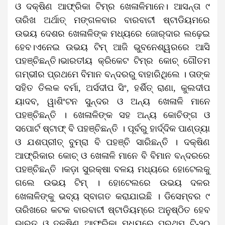
ଓ ଦକ୍ଷିଣ ଆଫ୍ରିକା ଟିମ୍‌ର ଖେଳାଳିମାନେ। ଆସନ୍ତା ୯
ତାରିଖ ଅର୍ଥାତ୍‌ ମଙ୍ଗଳବାର ବାରବାଟୀ ଷ୍ଟାଡିୟମରେ
ଉଭୟ ଦେଶର ଖେଳାଳିଙ୍କ ମଧ୍ୟରେ ଜୋର୍‌ଦାର ଲଢ଼େଇ
ହେବ।ଏନେଇ ଉଭୟ ଟିମ୍‌ ଆଜି ଭୁବନେଶ୍ୱରରେ ଆସି
ପହଞ୍ଚିଛନ୍ତି।ଭାରତୀୟ କ୍ରିକେଟ ଟିମ୍‌ର କୋଚ୍ ଗୌତମ
ଗମ୍ଭୀର ପ୍ରଥମେ ବିମାନ ବନ୍ଦରରୁ ବାହାରିଥିଲେ । ତାଙ୍କ
ସହିତ ତିଲକ ବର୍ମା, ଅର୍ସଦୀପ ସିଂ, ହର୍ଶିତ୍ ରାଣା, କୁଲଦୀପ
ୟାଦବ, ୱାଶିଂଟନ ସୁନ୍ଦର ଓ ଅନ୍ୟ ଖେଳାଳି ମାନେ
ପହଞ୍ଚିଛନ୍ତି । ଖେଳାଳିଙ୍କ ସହ ଅନ୍ୟ କୋଚିଙ୍ଗ ଓ
ସପୋର୍ଟ ଷ୍ଟାଫ୍ ବି ପହଞ୍ଚିଛନ୍ତି । ପୂର୍ବରୁ ହାର୍ଦ୍ଦିକ ପାଣ୍ଡ୍ୟା
ଓ ଯଶପ୍ରୀତ୍ ବୁମ୍‌ରା ବି ପହଞ୍ଚି ସାରିଛନ୍ତି । ଦକ୍ଷିଣ
ଆଫ୍ରିକାର କୋଚ୍ ଓ ଖେଳାଳି ମାନେ ବି ବିମାନ ବନ୍ଦରରେ
ପହଞ୍ଚିଛନ୍ତି ।କଡ଼ା ସୁରକ୍ଷା ବଳୟ ମଧ୍ୟରେ ହୋଟେଲକୁ
ଗଲେ ଉଭୟ ଟିମ୍ । ହୋଟେଲରେ ଉଭୟ ଦଳର
ଖେଳାଳିଙ୍କୁ ଭବ୍ୟ ସ୍ବାଗତ କରାଯାଇଛି । ଡିସେମ୍ବର ୯
ତାରିଖରେ କଟକ ବାରବାଟୀ ଷ୍ଟାଡିୟମ୍‌ରେ ଅନୁଷ୍ଠିତ ହେବ
ଭାରତ ଓ ଦକ୍ଷିଣ ଆଫ୍ରିକା ମଧ୍ୟରେ ପ୍ରଥମ ଟି-୨୦