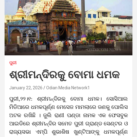
ପୁରୀ
ଶ୍ରୀମନ୍ଦିରକୁ ବୋମା ଧମକ
January 22, 2026
Odian Media Network1
ପୁରୀ,୨୨।୧: ଶ୍ରୀମନ୍ଦିରକୁ ବୋମା ଧମକ। ସୋସିଆଲ
ମିଡିଆରେ ଧମକପୂର୍ଣ୍ଣ ମେସେଜ ମାମଲାରେ ଜଣକୁ ପୋଲିସ
ଅଟକ ରଖିଛି । ଜୁଲି ରାଣୀ ପଣ୍ଡା ନାମକ ଏକ ଫେସବୁକ
ଆଇଡିରେ ଶ୍ରୀମନ୍ଦିର ସମେତ ପୁରୀ ଗ୍ରାଣ୍ଡ ସେଣ୍ଟର ଓ
ରାଜ୍ୟସଭା ଏମ୍‌ପି ଶୁଭାଶିଷ ଖୁଣ୍ଟିଆଙ୍କୁ ଧମକପୂର୍ଣ୍ଣ