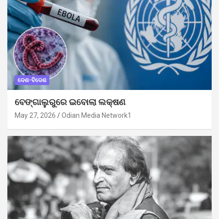
ଦେଶ-ବିଦେଶ
ବେଙ୍ଗାଲୁରୁରେ ଇବୋଲା ଲକ୍ଷଣ
May 27, 2026
Odian Media Network1