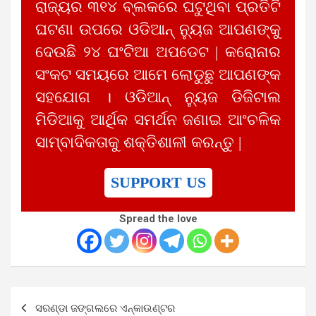
ରାଜ୍ୟର ୩୧୪ ବ୍ଲକରେ ଘଟୁଥିବା ପ୍ରତିଟି
ଘଟଣା ଉପରେ ଓଡିଆନ୍ ନ୍ୟୁଜ ଆପଣଙ୍କୁ
ଦେଉଛି ୨୪ ଘଂଟିଆ ଅପଡେଟ | କରୋନାର
ସଂକଟ ସମୟରେ ଆମେ ଲୋଡୁଛୁ ଆପଣଙ୍କ
ସହଯୋଗ । ଓଡିଆନ୍ ନ୍ୟୁଜ ଡିଜିଟାଲ
ମିଡିଆକୁ ଆର୍ଥିକ ସମର୍ଥନ ଜଣାଇ ଆଂଚଳିକ
ସାମ୍ବାଦିକତାକୁ ଶକ୍ତିଶାଳୀ କରନ୍ତୁ |
SUPPORT US
Spread the love
Post
ସରଣ୍ଡା ଜଙ୍ଗଲରେ ଏନ୍‌କାଉଣ୍ଟର