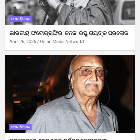
ଦେଶ-ବିଦେଶ
ଭାରତୀୟ ଫଟୋଗ୍ରାଫିର ‘ଜନକ’ ରଘୁ ରାୟଙ୍କ ପରଲୋକ
April 26, 2026
Odian Media Network1
ଦେଶ-ବିଦେଶ