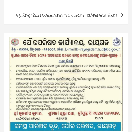
navigation
ଟ୍ରାଫିକ୍ ନିୟମ ଉଲ୍ଲଂଘନକାରୀ ସାବଧାନ! ଆସିଲା କଡା ନିୟମ