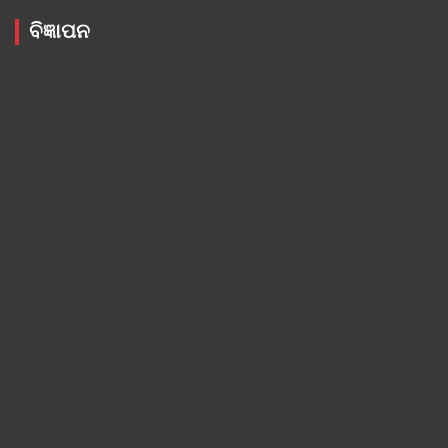
ବିଜ୍ଞାପନ