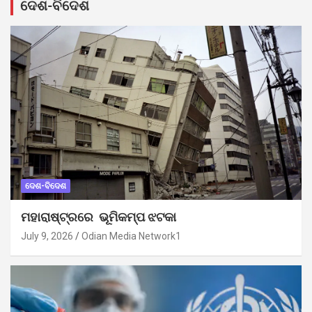
ଦେଶ-ବିଦେଶ
ଦେଶ-ବିଦେଶ
ମହାରାଷ୍ଟ୍ରରେ ଭୂମିକମ୍ପ ଝଟକା
July 9, 2026
Odian Media Network1