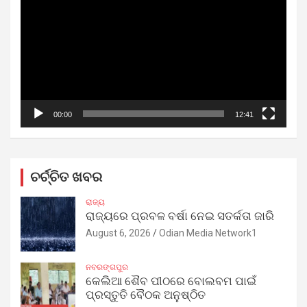
00:00
12:41
ଚର୍ଚ୍ଚିତ ଖବର
ରାଜ୍ୟ
ରାଜ୍ୟରେ ପ୍ରବଳ ବର୍ଷା ନେଇ ସତର୍କତା ଜାରି
August 6, 2026
Odian Media Network1
ନବରଙ୍ଗପୁର
କେଲିଆ ଶୈବ ପୀଠରେ ବୋଲବମ ପାଇଁ
ପ୍ରସ୍ତୁତି ବୈଠକ ଅନୁଷ୍ଠିତ