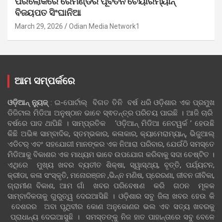
ପରଲୋକରେ ରେମଣ୍ଡର ପୂର୍ବତନ ଚେୟାରମ୍ୟାନ୍
ବିଜୟପତ ସିଂଘାନିଆ
March 29, 2026
Odian Media Network1
ଆମ ସମ୍ପର୍କରେ
ଓଡ଼ିଆନ୍‍ ନ୍ୟୁଜ୍‍
: ଇ-ପୋର୍ଟାଲ୍ ବିଗତ ତିନି ବର୍ଷ ଧରି ଓଡ଼ିଶାର ଏକ ପ୍ରମୁଖ
ଡିଜିଟାଲ ମିଡିଆ ଅନୁଷ୍ଠାନ ଭାବେ ସ୍ଵତନ୍ତ୍ର ପରିଚୟ ପାଇଛି । ଆଜି ଚାରି
ବର୍ଷରେ ପାଦ ଥାପିଛି । ସାମ୍ପ୍ରତିକ ‘ଓଡ଼ିଆନ୍‍ ମିଡିଆ ନେଟୱର୍କ ’ ହେଉଛି
କିଛି ଅଭିଜ୍ଞ ସାମ୍ବାଦିକ, ସ୍ତମ୍ଭକାର, କଳାକାର, କ୍ୟାମେରାମ୍ୟାନ୍, ଭିଜୁଆଲ୍
ଏଡିଟର୍ ଏବଂ ସହଯୋଗୀ ମାନଙ୍କର ଏକ ନିଆରା ପରିବାର, ଯେଉଁଠି ସମସ୍ତେ
ମିଡିଆକୁ ବିକାଶର ଏକ ମାଧ୍ୟମ ଭାବେ ଉପଯୋଗ କରିବାକୁ ସଦା ଚେଷ୍ଟିତ ।
ଏଥିରେ ମୁଖ୍ୟ ଖବର ବ୍ୟତୀତ ଶିକ୍ଷା, ସ୍ୱାସ୍ଥ୍ୟ, ବୃତ୍ତି, ପର୍ଯ୍ୟଟନ,
କ୍ରୀଡା, କଳା ସଂସ୍କୃତି, ମନୋରଞ୍ଜନ ,ଭିନ୍ନ ମଣିଷ, ପ୍ରେରଣା, ଜୀବନ ଜୀବିକା,
ଗ୍ରାମୀଣ ବିକାଶ, ଆମ ଗାଁ ଖବର ପରିବେଷଣ କରି ଗଠନ ମୂଳକ
ସାମ୍ବାଦିକତାକୁ ଗୁରୁତ୍ୱ ଦେଇଆସିଛି । ଓଡ଼ିଶାର ସବୁ ଜିଲା ଖବର ହେଉ କି
ଦେଶରର ଅବା ପୃଥିବୀର କୋଣ ଅନୁକୋଣର ଭଲ ଏବ ସତ୍ୟ ଖବରକୁ
ପ୍ରାଧାନ୍ୟ ଦେଇଆସୁଛି । ସମସ୍ତଙ୍କୁ ନିଜ ହାତ ପାହାନ୍ତାରେ ସବୁ ବେଳେ