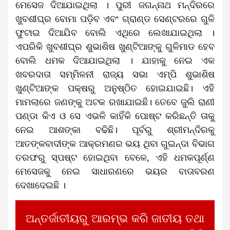
ମେସେଜ ଦିଆଯାଇଥିଲା । ପୁରୀ ଜଗନ୍ନାଥ ମନ୍ଦିରରେ
ଖୁବଶୀଘ୍ର ବୋମା ପଡ଼ିବ ଏବଂ ଗ୍ରାଣ୍ଡ ସେଣ୍ଟରରେ ଗୁଳି
ଫୁଟାଇ ଦିଆଯିବ ବୋଲି ଏଥିରେ ଲେଖାଯାଇଥିଲା ।
ଏପରିକି ଖୁବଶୀଘ୍ର ଶୁଭାଶିଷ ଖୁଣ୍ଟିଆଙ୍କୁ ଗୁଳିମାଡ ହେବ
ବୋଲି ଧମକ ଦିଆଯାଇଥିଲା । ଯାହାକୁ ନେଇ ଏକ
ଖବରଦାତା ସମ୍ମିଳନୀ ରାଜ୍ୟ ସଭା ଏମ୍‌ପି ଶୁଭାଶିଷ
ଖୁଣ୍ଟିଆଙ୍କ ପକ୍ଷରୁ ଅନୁଷ୍ଠିତ ହୋଇଯାଇଛି। ଏହି
ମାମଲାରେ ଜଣଙ୍କୁ ଅଟକ ରଖାଯାଇଛି। ତେବେ ଜୁଲି ରାଣୀ
ପଣ୍ଡା କିଏ ଓ ସେ ଏଭଳି କାହିଁକି ପୋଷ୍ଟ କରିଛନ୍ତି ତାକୁ
ନେଇ ଆଶଙ୍କା ବଢିଛି। ପୂର୍ବରୁ ଶ୍ରୀମନ୍ଦିରକୁ
ଆତଙ୍କବାଦୀଙ୍କ ଆକ୍ରମଣର ଭୟ ଥିବା ଗୁଇନ୍ଦା ବିଭାଗ
ତରଫରୁ ସ୍ପଷ୍ଟ ହୋଇଥିବା ବେଳେ, ଏହି ଧମକପୂର୍ଣ୍ଣ
ମେସେଜକୁ ନେଇ ସାଧାରଣରେ ଭୟର ବାତାବରଣ
ଦେଖାଦେଇଛି ।
ଅନ୍ତର୍ଜାତୀୟରୁ ଆରମ୍ଭ କରି ଜାତୀୟ ତଥା