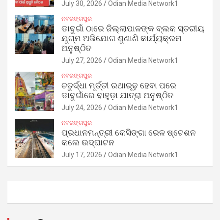
July 30, 2026
Odian Media Network1
ନବରଙ୍ଗପୁର
ଡାବୁଗାଁ ଠାରେ ଜିଲ୍ଲାପାଳଙ୍କ ବ୍ଲକ ସ୍ତରୀୟ
ଯୁଗ୍ମ ଅଭିଯୋଗ ଶୁଣାଣି କାର୍ଯ୍ୟକ୍ରମ
ଅନୁଷ୍ଠିତ
July 27, 2026
Odian Media Network1
ନବରଙ୍ଗପୁର
ଚତୁର୍ଦ୍ଧା ମୂର୍ତ୍ତୀ ରଥାରୂଢ଼ ହେବା ପରେ
ଡାବୁଗାଁରେ ବାହୁଡ଼ା ଯାତ୍ରା ଅନୁଷ୍ଠିତ
July 24, 2026
Odian Media Network1
ନବରଙ୍ଗପୁର
ପ୍ରଧାନମନ୍ତ୍ରୀ କେସିଙ୍ଗା ରେଳ ଷ୍ଟେଶନ
କଲେ ଉଦ୍‌ଘାଟନ
July 17, 2026
Odian Media Network1