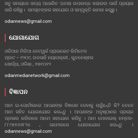
ସବୁ ସମୟରେ ସତ୍ୟ ଆଧାରିତ ଘଟଣା ଉପଲବ୍ଧ କରାଇବା ପାଇଁ ପ୍ରୟାସ
ଜାରି ରଖିଛୁ। ସମସ୍ତଙ୍କର ସହଯୋଗ ଓ ସମ୍ପୃକ୍ତି କାମନା କରୁଛୁ।
odiannews@gmail.com
ଯୋଗାଯୋଗ
ଓଡିଆନ ମିଡିଆ ନେଟୱର୍କ ପ୍ରାଇଭେଟ ଲିମିଟେଡ
ପ୍ଲଟ – ୧୨୦୯, ଗଡସାହି ନୟାପଲ୍ଲୀ , ଭୁବନେଶ୍ଵର
ଖୋର୍ଦ୍ଧା, ଓଡିଶା , ୭୫୧୦୧୨
odianmedianetwork@gmail.com
ବିଜ୍ଞାପନ
ଆମ ଇ-ପୋର୍ଟାଲରେ ଆପଣଙ୍କ ବିଜ୍ଞାପନ ଦେବାକୁ ଚାହୁଁଛନ୍ତି କି? ତେବେ
ଆମ ସହିତ ଯୋଗାଯୋଗ କରନ୍ତୁ । ଆପଣଙ୍କ ଅନୁଷ୍ଠାନର ପ୍ରଚାର
ପ୍ରସାର କରିବାରେ ଆମେ ସହଯୋଗ କରିବୁ । ଆମ ମୋବାଇଲ୍ ନମ୍ବର-
୮୮୯୫୭୬୬୮୨୪ , ଇମେଲରେ ଯୋଗାଯୋଗ କରନ୍ତୁ ।
odiannews@gmail.com