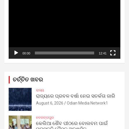
Player
00:00
12:41
ଚର୍ଚ୍ଚିତ ଖବର
ରାଜ୍ୟ
ରାଜ୍ୟରେ ପ୍ରବଳ ବର୍ଷା ନେଇ ସତର୍କତା ଜାରି
August 6, 2026
Odian Media Network1
ନବରଙ୍ଗପୁର
କେଲିଆ ଶୈବ ପୀଠରେ ବୋଲବମ ପାଇଁ