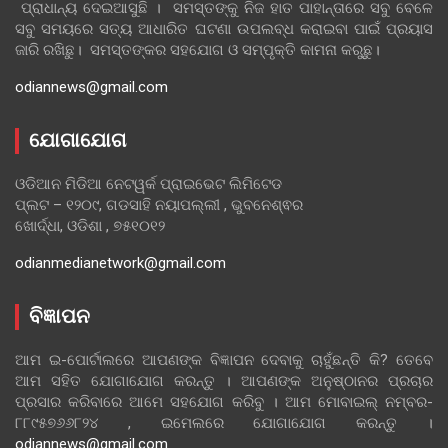
ପ୍ରାଧାନ୍ୟ ଦେଇଆସୁଛି । ସମସ୍ତଙ୍କୁ ନିଜ ହାତ ପାହାନ୍ତାରେ ସବୁ ବେଳେ
ସବୁ ସମୟରେ ସତ୍ୟ ଆଧାରିତ ଘଟଣା ଉପଲବ୍ଧ କରାଇବା ପାଇଁ ପ୍ରୟାସ
ଜାରି ରଖିଛୁ। ସମସ୍ତଙ୍କର ସହଯୋଗ ଓ ସମ୍ପୃକ୍ତି କାମନା କରୁଛୁ।
odiannews@gmail.com
ଯୋଗାଯୋଗ
ଓଡିଆନ ମିଡିଆ ନେଟୱର୍କ ପ୍ରାଇଭେଟ ଲିମିଟେଡ
ପ୍ଲଟ – ୧୨୦୯, ଗଡସାହି ନୟାପଲ୍ଲୀ , ଭୁବନେଶ୍ଵର
ଖୋର୍ଦ୍ଧା, ଓଡିଶା , ୭୫୧୦୧୨
odianmedianetwork@gmail.com
ବିଜ୍ଞାପନ
ଆମ ଇ-ପୋର୍ଟାଲରେ ଆପଣଙ୍କ ବିଜ୍ଞାପନ ଦେବାକୁ ଚାହୁଁଛନ୍ତି କି? ତେବେ
ଆମ ସହିତ ଯୋଗାଯୋଗ କରନ୍ତୁ । ଆପଣଙ୍କ ଅନୁଷ୍ଠାନର ପ୍ରଚାର
ପ୍ରସାର କରିବାରେ ଆମେ ସହଯୋଗ କରିବୁ । ଆମ ମୋବାଇଲ୍ ନମ୍ବର-
୮୮୯୫୭୬୬୮୨୪ , ଇମେଲରେ ଯୋଗାଯୋଗ କରନ୍ତୁ ।
odiannews@gmail.com