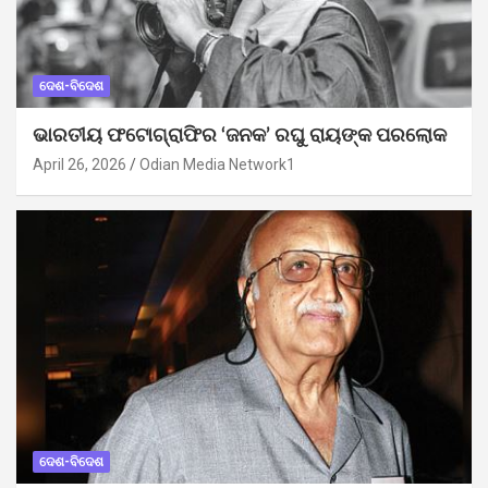
ଦେଶ-ବିଦେଶ
ଭାରତୀୟ ଫଟୋଗ୍ରାଫିର ‘ଜନକ’ ରଘୁ ରାୟଙ୍କ ପରଲୋକ
April 26, 2026
Odian Media Network1
ଦେଶ-ବିଦେଶ