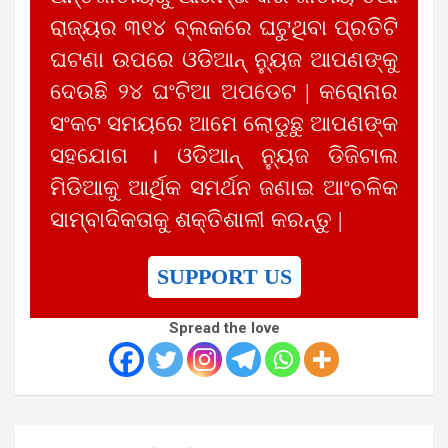
ରାଜ୍ୟର ୩୧୪ ବ୍ଲକରେ ଘଟୁଥିବା ପ୍ରତିଟି
ଘଟଣା ଉପରେ ଓଡିଆନ୍ ନ୍ୟୁଜ ଆପଣଙ୍କୁ
ଦେଉଛି ୨୪ ଘଂଟିଆ ଅପଡେଟ | କରୋନାର
ସଂକଟ ସମୟରେ ଆମେ ଲୋଡୁଛୁ ଆପଣଙ୍କ
ସହଯୋଗ । ଓଡିଆନ୍ ନ୍ୟୁଜ ଡିଜିଟାଲ
ମିଡିଆକୁ ଆର୍ଥିକ ସମର୍ଥନ ଜଣାଇ ଆଂଚଳିକ
ସାମ୍ବାଦିକତାକୁ ଶକ୍ତିଶାଳୀ କରନ୍ତୁ |
SUPPORT US
Spread the love
Post