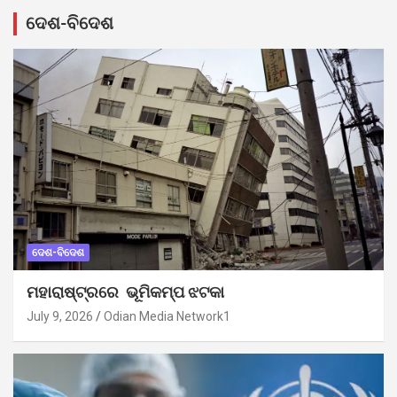
ଦେଶ-ବିଦେଶ
ଦେଶ-ବିଦେଶ
ମହାରାଷ୍ଟ୍ରରେ ଭୂମିକମ୍ପ ଝଟକା
July 9, 2026
Odian Media Network1