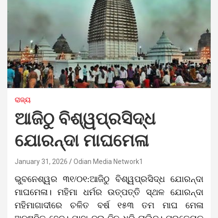
ରାଜ୍ୟ
ଆଜିଠୁ ବିଶ୍ୱପ୍ରସିଦ୍ଧ
ଯୋରନ୍ଦା ମାଘମେଳା
January 31, 2026
Odian Media Network1
ଭୁବନେଶ୍ୱର ୩୧/୦୧:ଆଜିଠୁ ବିଶ୍ୱପ୍ରସିଦ୍ଧ ଯୋରନ୍ଦା
ମାଘମେଳା। ମହିମା ଧର୍ମର ଉତ୍ପତ୍ତି ସ୍ଥଳ ଯୋରନ୍ଦା
ମହିମାଗାଦୀରେ ଚଳିତ ବର୍ଷ ୧୫୩ ତମ ମାଘ ମେଳା