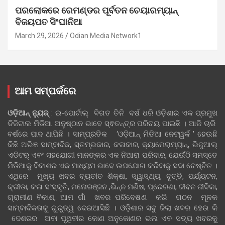
ପରଲୋକରେ ରେମଣ୍ଡର ପୂର୍ବତନ ଚେୟାରମ୍ୟାନ୍
ବିଜୟପତ ସିଂଘାନିଆ
March 29, 2026
Odian Media Network1
ଆମ ସମ୍ପର୍କରେ
ଓଡ଼ିଆନ୍‍ ନ୍ୟୁଜ୍‍
: ଇ-ପୋର୍ଟାଲ୍ ବିଗତ ତିନି ବର୍ଷ ଧରି ଓଡ଼ିଶାର ଏକ ପ୍ରମୁଖ
ଡିଜିଟାଲ ମିଡିଆ ଅନୁଷ୍ଠାନ ଭାବେ ସ୍ଵତନ୍ତ୍ର ପରିଚୟ ପାଇଛି । ଆଜି ଚାରି
ବର୍ଷରେ ପାଦ ଥାପିଛି । ସାମ୍ପ୍ରତିକ ‘ଓଡ଼ିଆନ୍‍ ମିଡିଆ ନେଟୱର୍କ ’ ହେଉଛି
କିଛି ଅଭିଜ୍ଞ ସାମ୍ବାଦିକ, ସ୍ତମ୍ଭକାର, କଳାକାର, କ୍ୟାମେରାମ୍ୟାନ୍, ଭିଜୁଆଲ୍
ଏଡିଟର୍ ଏବଂ ସହଯୋଗୀ ମାନଙ୍କର ଏକ ନିଆରା ପରିବାର, ଯେଉଁଠି ସମସ୍ତେ
ମିଡିଆକୁ ବିକାଶର ଏକ ମାଧ୍ୟମ ଭାବେ ଉପଯୋଗ କରିବାକୁ ସଦା ଚେଷ୍ଟିତ ।
ଏଥିରେ ମୁଖ୍ୟ ଖବର ବ୍ୟତୀତ ଶିକ୍ଷା, ସ୍ୱାସ୍ଥ୍ୟ, ବୃତ୍ତି, ପର୍ଯ୍ୟଟନ,
କ୍ରୀଡା, କଳା ସଂସ୍କୃତି, ମନୋରଞ୍ଜନ ,ଭିନ୍ନ ମଣିଷ, ପ୍ରେରଣା, ଜୀବନ ଜୀବିକା,
ଗ୍ରାମୀଣ ବିକାଶ, ଆମ ଗାଁ ଖବର ପରିବେଷଣ କରି ଗଠନ ମୂଳକ
ସାମ୍ବାଦିକତାକୁ ଗୁରୁତ୍ୱ ଦେଇଆସିଛି । ଓଡ଼ିଶାର ସବୁ ଜିଲା ଖବର ହେଉ କି
ଦେଶରର ଅବା ପୃଥିବୀର କୋଣ ଅନୁକୋଣର ଭଲ ଏବ ସତ୍ୟ ଖବରକୁ