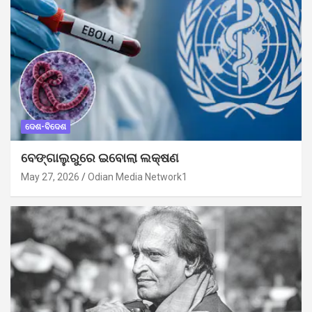
ଦେଶ-ବିଦେଶ
ବେଙ୍ଗାଲୁରୁରେ ଇବୋଲା ଲକ୍ଷଣ
May 27, 2026
Odian Media Network1