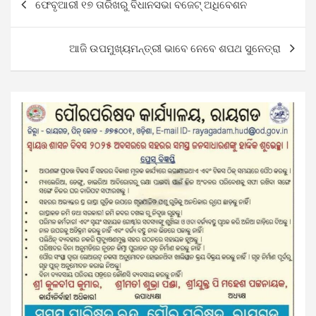
ଫେବୃଆରୀ ୧୭ ତାରିଖରୁ ବିଧାନସଭା ବଜେଟ୍ ଅଧିବେଶନ
navigation
ଆଜି ଉପମୁଖ୍ୟମନ୍ତ୍ରୀ ଭାବେ ନେବେ ଶପଥ ସୁନେତ୍ରା