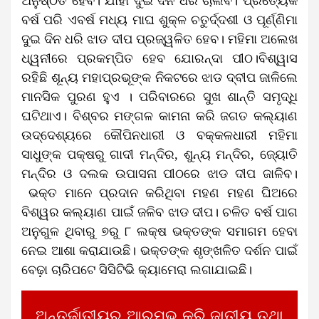
ଅନୁଷ୍ଠିତ ହେବ। ଯାହା ଦୁଇ ଦିନ ଧରି ଚାଲିବ। ପ୍ରତ୍ୟେକ
ବର୍ଷ ପରି ଏବର୍ଷ ମଧ୍ୟ ମାଘ ଶୁକ୍ଳ ଚତୁର୍ଦ୍ଦଶୀ ଓ ପୂର୍ଣ୍ଣିମା
ଦୁଇ ଦିନ ଧରି ଝାଡ ଦୀପ ପ୍ରଜ୍ୱଳିତ ହେବ। ମହିମା ଅଲେଖ
ଧ୍ୱନୀରେ ପ୍ରକମ୍ପିତ ହେବ ଯୋରନ୍ଦା ପୀଠ।ବିଶ୍ୱାସ
ରହିଛି ଶୂନ୍ୟ ମହାପ୍ରଭୂଙ୍କ ନିକଟରେ ଝାଡ ଦ୍ବୀପ ଜାଳିଲେ
ମାନସିକ ପୁରଣ ହୁଏ । ପରିବାରରେ ସୁଖ ଶାନ୍ତି ସମୃଦ୍ଧି
ଘଟିଥାଏ। ବିଶ୍ବର ମଙ୍ଗଳ କାମନା କରି ଜଗତ କଲ୍ୟାଣ
ଉଦ୍ଦେଶ୍ୟରେ କୌପିନଧାରୀ ଓ ବକ୍କଳଧାରୀ ମହିମା
ସାଧୁଙ୍କ ପକ୍ଷରୁ ଗାଦୀ ମନ୍ଦିର, ଶୁନ୍ୟ ମନ୍ଦିର, ଜ୍ୟୋତି
ମନ୍ଦିର ଓ ଦଲକ ଉପାସନା ପୀଠରେ ଝାଡ ଦୀପ ଜାଳିବ।
ଭକ୍ତ ମାନେ ପ୍ରଦାନ କରିଥିବା ମହଣ ମହଣ ଘିଅରେ
ବିଶ୍ୱର କଲ୍ୟାଣ ପାଇଁ ଜଳିବ ଝାଡ ଦୀପ। ଚଳିତ ବର୍ଷ ପାଗ
ଅନୁଗୁଳ ଥିବାରୁ ୭ରୁ ୮ ଲକ୍ଷ ଭକ୍ତଙ୍କ ସମାଗମ ହେବା
ନେଇ ଆଶା କରାଯାଉଛି। ଭକ୍ତଙ୍କ ଶୃଙ୍ଖଳିତ ଦର୍ଶନ ପାଇଁ
ବେଢ଼ା ଚାରିପଟେ ସିସିଟିଭି କ୍ୟାମେରା ଲଗାଯାଇଛି।
ଅନ୍ତର୍ଜାତୀୟରୁ ଆରମ୍ଭ କରି ଜାତୀୟ ତଥା