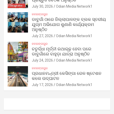
ପ୍ରସ୍ତୁତି ବୈଠକ ଅନୁଷ୍ଠିତ
July 30, 2026
Odian Media Network1
ନବରଙ୍ଗପୁର
ଡାବୁଗାଁ ଠାରେ ଜିଲ୍ଲାପାଳଙ୍କ ବ୍ଲକ ସ୍ତରୀୟ
ଯୁଗ୍ମ ଅଭିଯୋଗ ଶୁଣାଣି କାର୍ଯ୍ୟକ୍ରମ
ଅନୁଷ୍ଠିତ
July 27, 2026
Odian Media Network1
ନବରଙ୍ଗପୁର
ଚତୁର୍ଦ୍ଧା ମୂର୍ତ୍ତୀ ରଥାରୂଢ଼ ହେବା ପରେ
ଡାବୁଗାଁରେ ବାହୁଡ଼ା ଯାତ୍ରା ଅନୁଷ୍ଠିତ
July 24, 2026
Odian Media Network1
ନବରଙ୍ଗପୁର
ପ୍ରଧାନମନ୍ତ୍ରୀ କେସିଙ୍ଗା ରେଳ ଷ୍ଟେଶନ
କଲେ ଉଦ୍‌ଘାଟନ
July 17, 2026
Odian Media Network1