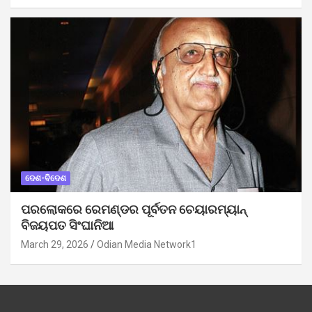
ଦେଶ-ବିଦେଶ
ପରଲୋକରେ ରେମଣ୍ଡର ପୂର୍ବତନ ଚେୟାରମ୍ୟାନ୍
ବିଜୟପତ ସିଂଘାନିଆ
March 29, 2026
Odian Media Network1