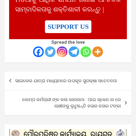
ସାମ୍ବାଦିକତାକୁ ଶକ୍ତିଶାଳୀ କରନ୍ତୁ |
SUPPORT US
Spread the love
Post
ସାଇକେଲ ଯାତ୍ରା ମାଧ୍ୟମରେ ଉପକୂଳ ସୁରକ୍ଷା ସଚେତନତା
navigation
ଲେମ୍ପ କର୍ମଚାରୀ ଙ୍କ କଳା କାରନାମା : ଆଇ ସ୍କେନ ନା ରେ
ଚାଷୀଙ୍କୁ ଲୁଟୁଛନ୍ତି ହଜାର ହଜାର ଟଙ୍କା