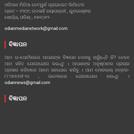
ଓଡିଆନ ମିଡିଆ ନେଟୱର୍କ ପ୍ରାଇଭେଟ ଲିମିଟେଡ
ପ୍ଲଟ – ୧୨୦୯, ଗଡସାହି ନୟାପଲ୍ଲୀ , ଭୁବନେଶ୍ଵର
ଖୋର୍ଦ୍ଧା, ଓଡିଶା , ୭୫୧୦୧୨
odianmedianetwork@gmail.com
ବିଜ୍ଞାପନ
ଆମ ଇ-ପୋର୍ଟାଲରେ ଆପଣଙ୍କ ବିଜ୍ଞାପନ ଦେବାକୁ ଚାହୁଁଛନ୍ତି କି? ତେବେ
ଆମ ସହିତ ଯୋଗାଯୋଗ କରନ୍ତୁ । ଆପଣଙ୍କ ଅନୁଷ୍ଠାନର ପ୍ରଚାର
ପ୍ରସାର କରିବାରେ ଆମେ ସହଯୋଗ କରିବୁ । ଆମ ମୋବାଇଲ୍ ନମ୍ବର-
୮୮୯୫୭୬୬୮୨୪ , ଇମେଲରେ ଯୋଗାଯୋଗ କରନ୍ତୁ ।
odiannews@gmail.com
ବିଜ୍ଞାପନ