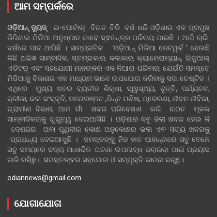
ଆମ ସମ୍ପର୍କରେ
ଓଡ଼ିଆନ୍‍ ନ୍ୟୁଜ୍‍
: ଇ-ପୋର୍ଟାଲ୍ ବିଗତ ତିନି ବର୍ଷ ଧରି ଓଡ଼ିଶାର ଏକ ପ୍ରମୁଖ
ଡିଜିଟାଲ ମିଡିଆ ଅନୁଷ୍ଠାନ ଭାବେ ସ୍ଵତନ୍ତ୍ର ପରିଚୟ ପାଇଛି । ଆଜି ଚାରି
ବର୍ଷରେ ପାଦ ଥାପିଛି । ସାମ୍ପ୍ରତିକ ‘ଓଡ଼ିଆନ୍‍ ମିଡିଆ ନେଟୱର୍କ ’ ହେଉଛି
କିଛି ଅଭିଜ୍ଞ ସାମ୍ବାଦିକ, ସ୍ତମ୍ଭକାର, କଳାକାର, କ୍ୟାମେରାମ୍ୟାନ୍, ଭିଜୁଆଲ୍
ଏଡିଟର୍ ଏବଂ ସହଯୋଗୀ ମାନଙ୍କର ଏକ ନିଆରା ପରିବାର, ଯେଉଁଠି ସମସ୍ତେ
ମିଡିଆକୁ ବିକାଶର ଏକ ମାଧ୍ୟମ ଭାବେ ଉପଯୋଗ କରିବାକୁ ସଦା ଚେଷ୍ଟିତ ।
ଏଥିରେ ମୁଖ୍ୟ ଖବର ବ୍ୟତୀତ ଶିକ୍ଷା, ସ୍ୱାସ୍ଥ୍ୟ, ବୃତ୍ତି, ପର୍ଯ୍ୟଟନ,
କ୍ରୀଡା, କଳା ସଂସ୍କୃତି, ମନୋରଞ୍ଜନ ,ଭିନ୍ନ ମଣିଷ, ପ୍ରେରଣା, ଜୀବନ ଜୀବିକା,
ଗ୍ରାମୀଣ ବିକାଶ, ଆମ ଗାଁ ଖବର ପରିବେଷଣ କରି ଗଠନ ମୂଳକ
ସାମ୍ବାଦିକତାକୁ ଗୁରୁତ୍ୱ ଦେଇଆସିଛି । ଓଡ଼ିଶାର ସବୁ ଜିଲା ଖବର ହେଉ କି
ଦେଶରର ଅବା ପୃଥିବୀର କୋଣ ଅନୁକୋଣର ଭଲ ଏବ ସତ୍ୟ ଖବରକୁ
ପ୍ରାଧାନ୍ୟ ଦେଇଆସୁଛି । ସମସ୍ତଙ୍କୁ ନିଜ ହାତ ପାହାନ୍ତାରେ ସବୁ ବେଳେ
ସବୁ ସମୟରେ ସତ୍ୟ ଆଧାରିତ ଘଟଣା ଉପଲବ୍ଧ କରାଇବା ପାଇଁ ପ୍ରୟାସ
ଜାରି ରଖିଛୁ। ସମସ୍ତଙ୍କର ସହଯୋଗ ଓ ସମ୍ପୃକ୍ତି କାମନା କରୁଛୁ।
odiannews@gmail.com
ଯୋଗାଯୋଗ