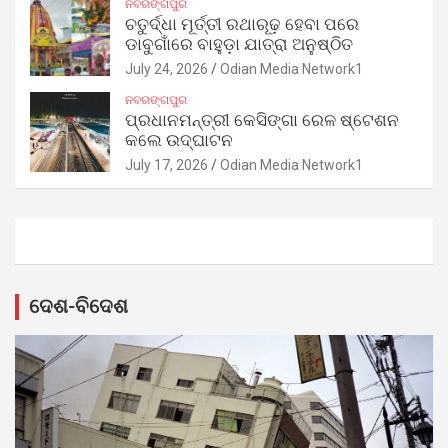
ନବରଙ୍ଗପୁର
ଚତୁର୍ଦ୍ଧା ମୂର୍ତ୍ତୀ ରଥାରୂଢ଼ ହେବା ପରେ
ଡାବୁଗାଁରେ ବାହୁଡ଼ା ଯାତ୍ରା ଅନୁଷ୍ଠିତ
July 24, 2026
Odian Media Network1
ନବରଙ୍ଗପୁର
ପ୍ରଧାନମନ୍ତ୍ରୀ କେସିଙ୍ଗା ରେଳ ଷ୍ଟେଶନ
କଲେ ଉଦ୍‌ଘାଟନ
July 17, 2026
Odian Media Network1
ଦେଶ-ବିଦେଶ