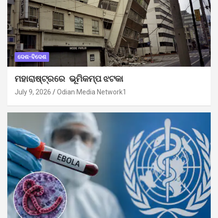
ଦେଶ-ବିଦେଶ
ମହାରାଷ୍ଟ୍ରରେ ଭୂମିକମ୍ପ ଝଟକା
July 9, 2026
Odian Media Network1