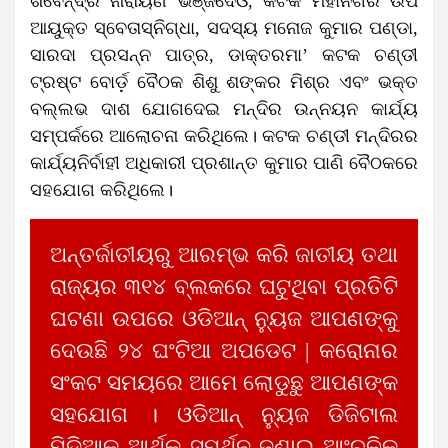
ଶିବେନ୍ଦ୍ର ନାରାୟଣ ଭଞ୍ଜଦେଓ, କଟକ ମହାନଗର ଉପ
ଆୟୁକ୍ତ ସ୍ବେତାସ୍ନିଗ୍ଧା, ସଦସ୍ୟ ମନୋଜ କୁମାର ପଣ୍ଡା,
ସାରଦା ପ୍ରସନ୍ନ ପାତ୍ର, ଡାକ୍ତରମା’ କଟକ ଚଣ୍ଡୀ
ଟ୍ରଷ୍ଟ ବୋର୍ଡ଼ ବୈଠକ ଶିଶୁ ଶଙ୍କର ମିଶ୍ର ଏବଂ ଭକ୍ତ
ବଲ୍ଲଭ ଦାଶ ଯୋଗଦେଇ ମନ୍ଦିର ଉନ୍ନୟନ କାର୍ଯ୍ୟ
ସମ୍ପର୍କରେ ଆଲୋଚନା କରିଥିଲେ। କଟକ ଚଣ୍ଡୀ ମନ୍ଦିରର
କାର୍ଯ୍ୟନିର୍ବାହୀ ଅଧିକାରୀ ପ୍ରଶାନ୍ତ କୁମାର ପାଣି ବୈଠକରେ
ସହଯୋଗ କରିଥିଲେ।
ଅନ୍ତର୍ଜାତୀୟରୁ ଆରମ୍ଭ କରି ଜାତୀୟ ତଥା
ରାଜ୍ୟର ୩୧୪ ବ୍ଲକରେ ଘଟୁଥିବା ପ୍ରତିଟି
ଘଟଣା ଉପରେ ଓଡିଆନ୍ ନ୍ୟୁଜ ଆପଣଙ୍କୁ
ଦେଉଛି ୨୪ ଘଂଟିଆ ଅପଡେଟ | କରୋନାର
ସଂକଟ ସମୟରେ ଆମେ ଲୋଡୁଛୁ ଆପଣଙ୍କ
ସହଯୋଗ । ଓଡିଆନ୍ ନ୍ୟୁଜ ଡିଜିଟାଲ
ମିଡିଆକୁ ଆର୍ଥିକ ସମର୍ଥନ ଜଣାଇ ଆଂଚଳିକ