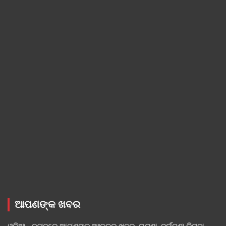
ଆପଣଙ୍କ ଖବର