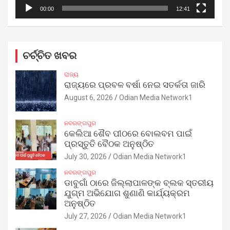
00:00
12:41
ଚର୍ଚ୍ଚିତ ଖବର
ରାଜ୍ୟ
ରାଜ୍ୟରେ ପ୍ରବଳ ବର୍ଷା ନେଇ ସତର୍କତା ଜାରି
August 6, 2026
Odian Media Network1
ନବରଙ୍ଗପୁର
କେଲିଆ ଶୈବ ପୀଠରେ ବୋଲବମ ପାଇଁ
ପ୍ରସ୍ତୁତି ବୈଠକ ଅନୁଷ୍ଠିତ
July 30, 2026
Odian Media Network1
ନବରଙ୍ଗପୁର
ଡାବୁଗାଁ ଠାରେ ଜିଲ୍ଲାପାଳଙ୍କ ବ୍ଲକ ସ୍ତରୀୟ
ଯୁଗ୍ମ ଅଭିଯୋଗ ଶୁଣାଣି କାର୍ଯ୍ୟକ୍ରମ
ଅନୁଷ୍ଠିତ
July 27, 2026
Odian Media Network1