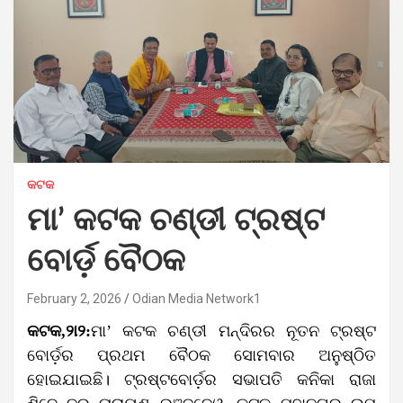
କଟକ
ମା’ କଟକ ଚଣ୍ଡୀ ଟ୍ରଷ୍ଟ
ବୋର୍ଡ଼ ବୈଠକ
February 2, 2026
Odian Media Network1
କଟକ,୨ା୨:
ମା’ କଟକ ଚଣ୍ଡୀ ମନ୍ଦିରର ନୂତନ ଟ୍ରଷ୍ଟ
ବୋର୍ଡ଼ର ପ୍ରଥମ ବୈଠକ ସୋମବାର ଅନୁ​ଷ୍ଠିତ
ହୋଇଯାଇଛି। ଟ୍ରଷ୍ଟବୋର୍ଡ଼ର ସଭାପତି କନିକା ରାଜା