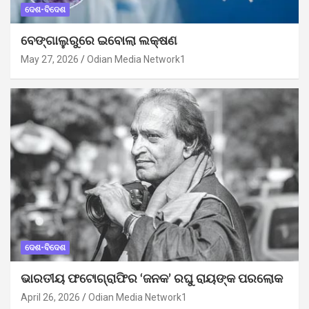
ଦେଶ-ବିଦେଶ
ବେଙ୍ଗାଲୁରୁରେ ଇବୋଲା ଲକ୍ଷଣ
May 27, 2026
Odian Media Network1
ଦେଶ-ବିଦେଶ
ଭାରତୀୟ ଫଟୋଗ୍ରାଫିର ‘ଜନକ’ ରଘୁ ରାୟଙ୍କ ପରଲୋକ
April 26, 2026
Odian Media Network1