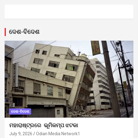
ଦେଶ-ବିଦେଶ
ଦେଶ-ବିଦେଶ
ମହାରାଷ୍ଟ୍ରରେ ଭୂମିକମ୍ପ ଝଟକା
July 9, 2026
Odian Media Network1