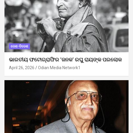
ଦେଶ-ବିଦେଶ
ଭାରତୀୟ ଫଟୋଗ୍ରାଫିର ‘ଜନକ’ ରଘୁ ରାୟଙ୍କ ପରଲୋକ
April 26, 2026
Odian Media Network1