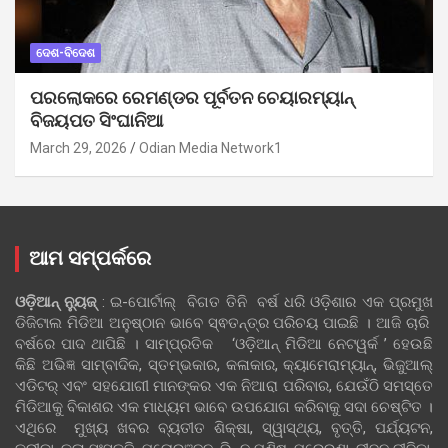
ଦେଶ-ବିଦେଶ
ପରଲୋକରେ ରେମଣ୍ଡର ପୂର୍ବତନ ଚେୟାରମ୍ୟାନ୍
ବିଜୟପତ ସିଂଘାନିଆ
March 29, 2026
Odian Media Network1
ଆମ ସମ୍ପର୍କରେ
ଓଡ଼ିଆନ୍‍ ନ୍ୟୁଜ୍‍
: ଇ-ପୋର୍ଟାଲ୍ ବିଗତ ତିନି ବର୍ଷ ଧରି ଓଡ଼ିଶାର ଏକ ପ୍ରମୁଖ
ଡିଜିଟାଲ ମିଡିଆ ଅନୁଷ୍ଠାନ ଭାବେ ସ୍ଵତନ୍ତ୍ର ପରିଚୟ ପାଇଛି । ଆଜି ଚାରି
ବର୍ଷରେ ପାଦ ଥାପିଛି । ସାମ୍ପ୍ରତିକ ‘ଓଡ଼ିଆନ୍‍ ମିଡିଆ ନେଟୱର୍କ ’ ହେଉଛି
କିଛି ଅଭିଜ୍ଞ ସାମ୍ବାଦିକ, ସ୍ତମ୍ଭକାର, କଳାକାର, କ୍ୟାମେରାମ୍ୟାନ୍, ଭିଜୁଆଲ୍
ଏଡିଟର୍ ଏବଂ ସହଯୋଗୀ ମାନଙ୍କର ଏକ ନିଆରା ପରିବାର, ଯେଉଁଠି ସମସ୍ତେ
ମିଡିଆକୁ ବିକାଶର ଏକ ମାଧ୍ୟମ ଭାବେ ଉପଯୋଗ କରିବାକୁ ସଦା ଚେଷ୍ଟିତ ।
ଏଥିରେ ମୁଖ୍ୟ ଖବର ବ୍ୟତୀତ ଶିକ୍ଷା, ସ୍ୱାସ୍ଥ୍ୟ, ବୃତ୍ତି, ପର୍ଯ୍ୟଟନ,