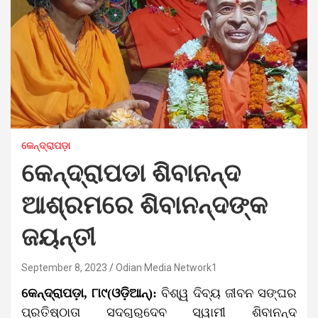
କେନ୍ଦ୍ରାପଡ଼ା
କେନ୍ଦ୍ରାପଡା ଶିବାନନ୍ଦ
ଆଶ୍ରମରେ ଶିବାନନ୍ଦଙ୍କ
ଜୟନ୍ତୀ
September 8, 2023
Odian Media Network1
କେନ୍ଦ୍ରାପଡ଼ା, ୮ା୯(ଓଡ଼ିଆନ୍‌):
ବିଶ୍ୱ ଦିବ୍ୟ ଜୀବନ ସଙ୍ଘର
ପ୍ରତିଷ୍ଠାତା ସଦଗୁରୁଦେବ ସ୍ୱାମୀ ଶିବାନନ୍ଦ