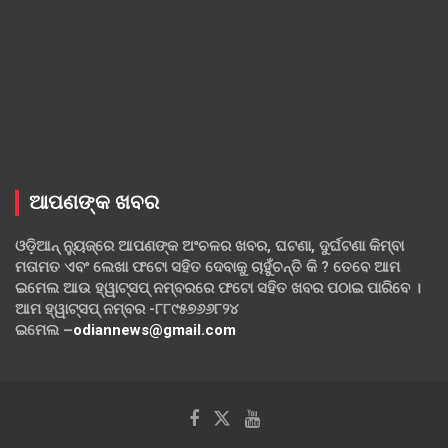
ଆପଣଙ୍କ ଖବର
ଓଡ଼ିଆନ୍ ନ୍ୟୁଜ୍‌ରେ ଆପଣଙ୍କ ଅଂଚଳର ଖବର, ଘଟଣା, ଦୁର୍ଘଟଣା କିମ୍ବା
ମତାମତ ଏବଂ ଲେଖା ଫଟୋ ସହିତ ଦେବାକୁ ଚାହୁଁଚନ୍ତି କି ? ତେବେ ଆମ
ଇମେଲ ଆଉ ହ୍ୱାଟ୍‌ସପ୍ ନମ୍ବରରେ ଫଟୋ ସହିତ ଖବର ପଠାଇ ପାରିବେ ।
ଆମ ହ୍ୱାଟ୍‌ସପ୍ ନମ୍ବର -୮୮୯୫୭୬୬୮୨୪
ଇମେଲ –
odiannews@gmail.com