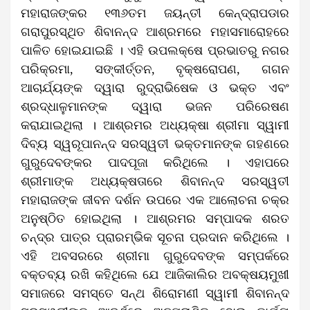
ମହାରାଜଙ୍କର ୧୩୬ତମ ଜୟନ୍ତୀ କେନ୍ଦ୍ରାପଡାର
ଗରାପୁରସ୍ଥିତ ଶିବାନନ୍ଦ ଆଶ୍ରମରେ ମହାସମାରୋହରେ
ପାଳିତ ହୋଇଯାଇଛି । ଏହି ଉପଲକ୍ଷେ ପ୍ରଭାତରୁ ନଗର
ପରିକ୍ରମା, ସଙ୍କୀର୍ତ୍ତନ, ବୃକ୍ଷରୋପଣ, ଗଗନ
ଆଚାର୍ଯ୍ୟଙ୍କ ଦ୍ୱାରା ରୁଦ୍ରାଭିଷେକ ଓ ଭକ୍ତ ଏବଂ
ଶ୍ରଦ୍ଧାଳୁମାନଙ୍କ ଦ୍ୱାରା ଭଜନ ପରିରେଷଣ
କରାଯାଇଥିଲା । ଆଶ୍ରମର ଅଧ୍ୟକ୍ଷା ଶ୍ରୀମା ସ୍ୱାମୀ
ଦିବ୍ୟ ସ୍ୱରୂପାନନ୍ଦ ସରସ୍ୱତୀ ଭକ୍ତମାନଙ୍କ ଗହଣରେ
ଗୁରୁଦେବଙ୍କର ପାଦପୂଜା କରିଥିଲେ । ଏହାପରେ
ଶ୍ରୀମାଙ୍କ ଅଧ୍ୟକ୍ଷତାରେ ଶିବାନନ୍ଦ ସରସ୍ୱତୀ
ମହାରାଜଙ୍କ ଜୀବନ ଦର୍ଶନ ଉପରେ ଏକ ଆଲୋଚନା ଚକ୍ର
ଅନୁଷ୍ଠିତ ହୋଇଥିଲା । ଆଶ୍ରମର ସମ୍ପାଦକ ଶରତ
ଚନ୍ଦ୍ର ପାତ୍ର ପ୍ରାରମ୍ଭିକ ସୂଚନା ପ୍ରଦାନ କରିଥିଲେ ।
ଏହି ଅବସରରେ ଶ୍ରୀମା ଗୁରୁଦେବଙ୍କ ସମ୍ପର୍କରେ
ବକ୍ତବ୍ୟ ରଖି କହିଥିଲେ ଯେ ଆଜିକାଲିର ଅବକ୍ଷୟମୁଖୀ
ସମାଜରେ ସମସ୍ତେ ସନ୍ଥ ଶିରୋମଣୀ ସ୍ୱାମୀ ଶିବାନନ୍ଦ