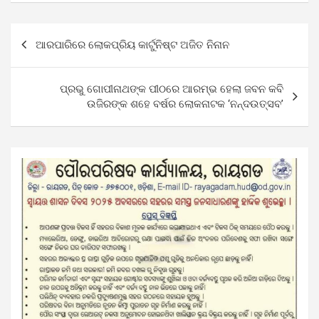
Post
ଆରପାରିରେ ଲୋକପ୍ରିୟ କାର୍ଟୁନିଷ୍ଟ ଅଜିତ ନିନାନ
navigation
ପ୍ରଭୁ ଗୋପୀନାଥଙ୍କ ପୀଠରେ ଆରମ୍ଭ ହେଲା ଜବନ କବି
ଉଜିରଙ୍କ ଶହେ ବର୍ଷର ଲୋକନାଟକ ‘ନନ୍ଦଉତ୍ସବ’