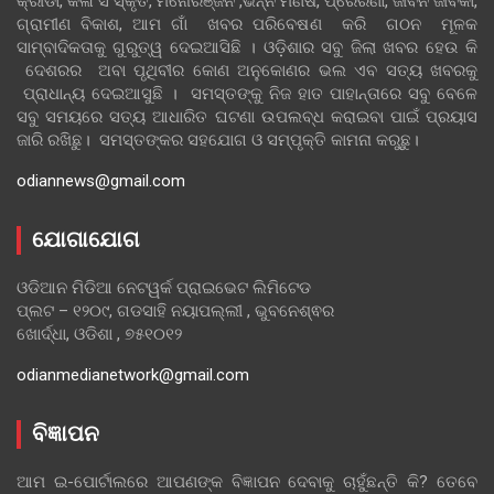
କ୍ରୀଡା, କଳା ସଂସ୍କୃତି, ମନୋରଞ୍ଜନ ,ଭିନ୍ନ ମଣିଷ, ପ୍ରେରଣା, ଜୀବନ ଜୀବିକା,
ଗ୍ରାମୀଣ ବିକାଶ, ଆମ ଗାଁ ଖବର ପରିବେଷଣ କରି ଗଠନ ମୂଳକ
ସାମ୍ବାଦିକତାକୁ ଗୁରୁତ୍ୱ ଦେଇଆସିଛି । ଓଡ଼ିଶାର ସବୁ ଜିଲା ଖବର ହେଉ କି
ଦେଶରର ଅବା ପୃଥିବୀର କୋଣ ଅନୁକୋଣର ଭଲ ଏବ ସତ୍ୟ ଖବରକୁ
ପ୍ରାଧାନ୍ୟ ଦେଇଆସୁଛି । ସମସ୍ତଙ୍କୁ ନିଜ ହାତ ପାହାନ୍ତାରେ ସବୁ ବେଳେ
ସବୁ ସମୟରେ ସତ୍ୟ ଆଧାରିତ ଘଟଣା ଉପଲବ୍ଧ କରାଇବା ପାଇଁ ପ୍ରୟାସ
ଜାରି ରଖିଛୁ। ସମସ୍ତଙ୍କର ସହଯୋଗ ଓ ସମ୍ପୃକ୍ତି କାମନା କରୁଛୁ।
odiannews@gmail.com
ଯୋଗାଯୋଗ
ଓଡିଆନ ମିଡିଆ ନେଟୱର୍କ ପ୍ରାଇଭେଟ ଲିମିଟେଡ
ପ୍ଲଟ – ୧୨୦୯, ଗଡସାହି ନୟାପଲ୍ଲୀ , ଭୁବନେଶ୍ଵର
ଖୋର୍ଦ୍ଧା, ଓଡିଶା , ୭୫୧୦୧୨
odianmedianetwork@gmail.com
ବିଜ୍ଞାପନ
ଆମ ଇ-ପୋର୍ଟାଲରେ ଆପଣଙ୍କ ବିଜ୍ଞାପନ ଦେବାକୁ ଚାହୁଁଛନ୍ତି କି? ତେବେ