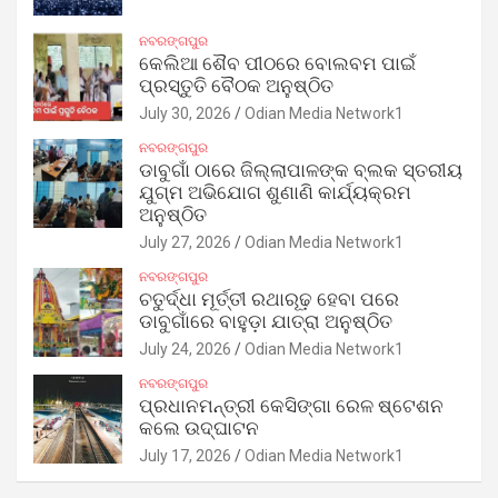
ନବରଙ୍ଗପୁର
କେଲିଆ ଶୈବ ପୀଠରେ ବୋଲବମ ପାଇଁ
ପ୍ରସ୍ତୁତି ବୈଠକ ଅନୁଷ୍ଠିତ
July 30, 2026
Odian Media Network1
ନବରଙ୍ଗପୁର
ଡାବୁଗାଁ ଠାରେ ଜିଲ୍ଲାପାଳଙ୍କ ବ୍ଲକ ସ୍ତରୀୟ
ଯୁଗ୍ମ ଅଭିଯୋଗ ଶୁଣାଣି କାର୍ଯ୍ୟକ୍ରମ
ଅନୁଷ୍ଠିତ
July 27, 2026
Odian Media Network1
ନବରଙ୍ଗପୁର
ଚତୁର୍ଦ୍ଧା ମୂର୍ତ୍ତୀ ରଥାରୂଢ଼ ହେବା ପରେ
ଡାବୁଗାଁରେ ବାହୁଡ଼ା ଯାତ୍ରା ଅନୁଷ୍ଠିତ
July 24, 2026
Odian Media Network1
ନବରଙ୍ଗପୁର
ପ୍ରଧାନମନ୍ତ୍ରୀ କେସିଙ୍ଗା ରେଳ ଷ୍ଟେଶନ
କଲେ ଉଦ୍‌ଘାଟନ
July 17, 2026
Odian Media Network1