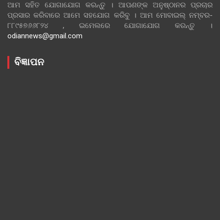
ଆମ ସହିତ ଯୋଗାଯୋଗ କରନ୍ତୁ । ଆପଣଙ୍କ ଅନୁଷ୍ଠାନର ପ୍ରଚାର
ପ୍ରସାର କରିବାରେ ଆମେ ସହଯୋଗ କରିବୁ । ଆମ ମୋବାଇଲ୍ ନମ୍ବର-
୮୮୯୫୭୬୬୮୨୪ , ଇମେଲରେ ଯୋଗାଯୋଗ କରନ୍ତୁ ।
odiannews@gmail.com
ବିଜ୍ଞାପନ