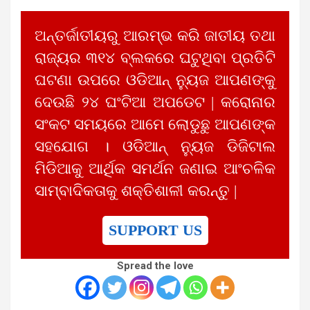
ଅନ୍ତର୍ଜାତୀୟରୁ ଆରମ୍ଭ କରି ଜାତୀୟ ତଥା
ରାଜ୍ୟର ୩୧୪ ବ୍ଲକରେ ଘଟୁଥିବା ପ୍ରତିଟି
ଘଟଣା ଉପରେ ଓଡିଆନ୍ ନ୍ୟୁଜ ଆପଣଙ୍କୁ
ଦେଉଛି ୨୪ ଘଂଟିଆ ଅପଡେଟ | କରୋନାର
ସଂକଟ ସମୟରେ ଆମେ ଲୋଡୁଛୁ ଆପଣଙ୍କ
ସହଯୋଗ । ଓଡିଆନ୍ ନ୍ୟୁଜ ଡିଜିଟାଲ
ମିଡିଆକୁ ଆର୍ଥିକ ସମର୍ଥନ ଜଣାଇ ଆଂଚଳିକ
ସାମ୍ବାଦିକତାକୁ ଶକ୍ତିଶାଳୀ କରନ୍ତୁ |
SUPPORT US
Spread the love