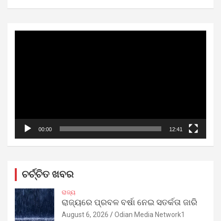
Video
Player
00:00
12:41
ଚର୍ଚ୍ଚିତ ଖବର
ରାଜ୍ୟ
ରାଜ୍ୟରେ ପ୍ରବଳ ବର୍ଷା ନେଇ ସତର୍କତା ଜାରି
August 6, 2026
Odian Media Network1