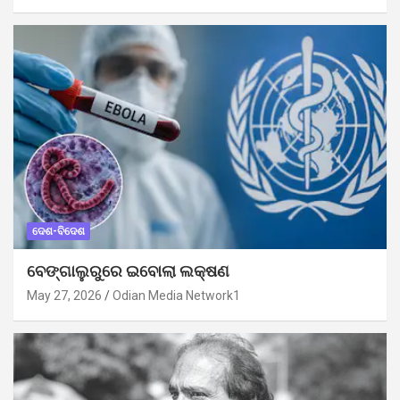
ଦେଶ-ବିଦେଶ
ବେଙ୍ଗାଲୁରୁରେ ଇବୋଲା ଲକ୍ଷଣ
May 27, 2026
Odian Media Network1