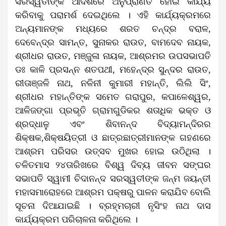
ସରସ୍ୱତୀଙ୍କ ଆଦର୍ଶରେ ଅନୁପ୍ରାଣିତ ହୋଇ କାର୍ଯ୍ୟ
କରିବାକୁ ପରାମର୍ଶ ଦେଇଥିଲେ । ଏହି କାର୍ଯ୍ୟକ୍ରମରେ
ଅନ୍ୟମାନଙ୍କ ମଧ୍ୟରେ ଶରତ ଚନ୍ଦ୍ର ବରାଳ,
ଦେବେନ୍ଦ୍ର ସାମନ୍ତ, ସୁନାକର ରାଉତ, ବାମଦେବ ନାୟକ,
ଶ୍ରୀଧର ରାଉତ, ମଞ୍ଜୁଳା ନାୟକ, ଆଶ୍ରମର ଉପସଭାପତି
ଡଃ କାଳି ପ୍ରସନ୍ନ ଶତପଥୀ, ମହେନ୍ଦ୍ର ସୁନ୍ଦର ରାଉତ,
ରୀତାଞ୍ଜଳି ନାଥ, ନଳିନୀ କୁମାରୀ ମହାନ୍ତି, ଲିଲି ସିଂ,
ଶ୍ରୀଧର ମହାନ୍ତିଙ୍କ ସମେତ ଗରାପୁର, କପାଳେଶ୍ୱର,
ଆଳିଜଙ୍ଗା ପ୍ରଭୃତି ଗ୍ରାମଗୁଡିକର ଶତାଧିକ ଭକ୍ତ ଓ
ଶ୍ରଦ୍ଧାଳୁ ଏବଂ ଶିବାନନ୍ଦ ବିଦ୍ୟାମନ୍ଦିରର
ଶିକ୍ଷକ,ଶିକ୍ଷୟିତ୍ରୀ ଓ ଛାତ୍ରଛାତ୍ରୀମାନଙ୍କ ଗହଣରେ
ଆଶ୍ରମ ପରିସର ଉତ୍ସବ ମୁଖର ହୋଇ ଉଠିଥିଲା ।
ଚଳିତମାସ ୨୪ତାରିଖରେ ବିଶ୍ୱ ଦିବ୍ୟ ଜୀବନ ସଙ୍ଘର
ସଭାପତି ସ୍ୱାମୀ ଚିଦାନନ୍ଦ ସରସ୍ୱତୀଙ୍କ ଜନ୍ମ ଜୟନ୍ତୀ
ମହାସମାରୋହରେ ଆଶ୍ରମ ପକ୍ଷରୁ ପାଳନ କରାଯିବ ବୋଲି
ସୂଚନା ଦିଆଯାଇଛି । ବ୍ରହ୍ମଚାରୀ ନୃସିଂହ ନାଥ ଦାସ
କାର୍ଯ୍ୟକ୍ରମ ପରିଚାଳନା କରିଥିଲେ ।