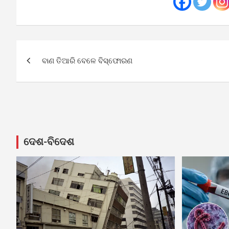
Post
ବାଣ ତିଆରି ବେଳେ ବିସ୍ଫୋରଣ
navigation
ଦେଶ-ବିଦେଶ