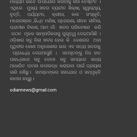
ମାଧ୍ୟମ ଭାବେ ଉପଯୋଗ କରିବାକୁ ସଦା ଚେଷ୍ଟିତ ।
ଏଥିରେ ମୁଖ୍ୟ ଖବର ବ୍ୟତୀତ ଶିକ୍ଷା, ସ୍ୱାସ୍ଥ୍ୟ,
ବୃତ୍ତି, ପର୍ଯ୍ୟଟନ, କ୍ରୀଡା, କଳା ସଂସ୍କୃତି,
ମନୋରଞ୍ଜନ ,ଭିନ୍ନ ମଣିଷ, ପ୍ରେରଣା, ଜୀବନ ଜୀବିକା,
ଗ୍ରାମୀଣ ବିକାଶ, ଆମ ଗାଁ ଖବର ପରିବେଷଣ କରି
ଗଠନ ମୂଳକ ସାମ୍ବାଦିକତାକୁ ଗୁରୁତ୍ୱ ଦେଇଆସିଛି ।
ଓଡ଼ିଶାର ସବୁ ଜିଲା ଖବର ହେଉ କି ଦେଶରର ଅବା
ପୃଥିବୀର କୋଣ ଅନୁକୋଣର ଭଲ ଏବ ସତ୍ୟ ଖବରକୁ
ପ୍ରାଧାନ୍ୟ ଦେଇଆସୁଛି । ସମସ୍ତଙ୍କୁ ନିଜ ହାତ
ପାହାନ୍ତାରେ ସବୁ ବେଳେ ସବୁ ସମୟରେ ସତ୍ୟ
ଆଧାରିତ ଘଟଣା ଉପଲବ୍ଧ କରାଇବା ପାଇଁ ପ୍ରୟାସ
ଜାରି ରଖିଛୁ। ସମସ୍ତଙ୍କର ସହଯୋଗ ଓ ସମ୍ପୃକ୍ତି
କାମନା କରୁଛୁ।
odiannews@gmail.com