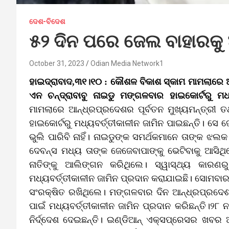
ଦେଶ-ବିଦେଶ
୫୨ ଦିନ ପରେ ଜେଲ ବାହାରକୁ 
October 31, 2023
Odian Media Network1
ହାଇଦ୍ରାବାଦ,୩୧।୧୦ : କୌଶଳ ବିକାଶ ସ୍କାମ ମାମଲାରେ ଆନ
ଏନ ଚନ୍ଦ୍ରାବାବୁ ନାଇଡୁ ମଙ୍ଗଳବାର ହାଇକୋର୍ଟରୁ ମଧ୍
ମାମଲାରେ ଆନ୍ଧ୍ରପ୍ରଦେଶର ପୂର୍ବତନ ମୁଖ୍ୟମନ୍ତ୍ରୀ ତଥ
ହାଇକୋର୍ଟରୁ ମଧ୍ୟବର୍ତ୍ତୀକାଳୀନ ଜାମିନ ପାଇଛନ୍ତି। ସେ ଜ
ଭୁଲି ପାରିବି ନାହିଁ। ନାଇଡୁଙ୍କ ସମର୍ଥକମାନେ ତାଙ୍କ ଝ
ଦେବନ୍ସ ମଧ୍ୟ ତାଙ୍କ ଜେଜେବାପାଙ୍କୁ ଭେଟିବାକୁ ଆସିଥିଲ
ନାତିଙ୍କୁ ଆଲିଙ୍ଗନ କରିଥିଲେ। ସ୍ୱାସ୍ଥ୍ୟ କାରଣରୁ 
ମଧ୍ୟବର୍ତ୍ତୀକାଳୀନ ଜାମିନ ପ୍ରଦାନ କରାଯାଇଛି। ସୋମବାର
ସଂରକ୍ଷିତ ରଖିଥିଲେ। ମଙ୍ଗଳବାର ଦିନ ଆନ୍ଧ୍ରପ୍ରଦେଶ ହା
ପାଇଁ ମଧ୍ୟବର୍ତ୍ତୀକାଳୀନ ଜାମିନ ପ୍ରଦାନ କରିଛନ୍ତି।୨୮
ନିର୍ଦ୍ଦେଶ ଦେଇଛନ୍ତି। ଇଣ୍ଡିଆନ୍ ଏକ୍ସପ୍ରେସର ଖବର ଅ