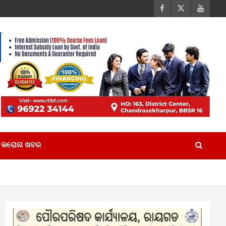
କରୋନା ଖବର