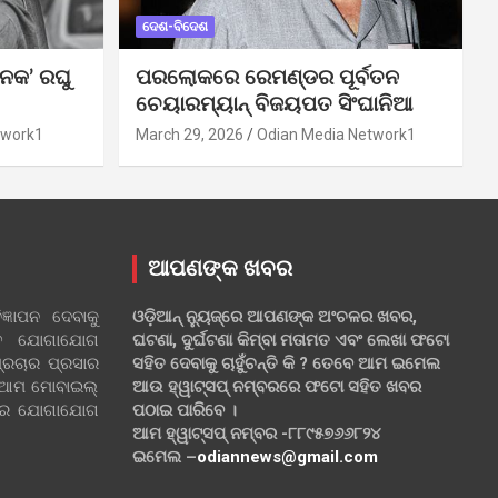
ଦେଶ-ବିଦେଶ
ନକ’ ରଘୁ
ପରଲୋକରେ ରେମଣ୍ଡର ପୂର୍ବତନ
ଚେୟାରମ୍ୟାନ୍ ବିଜୟପତ ସିଂଘାନିଆ
twork1
March 29, 2026
Odian Media Network1
ଆପଣଙ୍କ ଖବର
୍ଞାପନ ଦେବାକୁ
ଓଡ଼ିଆନ୍ ନ୍ୟୁଜ୍‌ରେ ଆପଣଙ୍କ ଅଂଚଳର ଖବର,
ହିତ ଯୋଗାଯୋଗ
ଘଟଣା, ଦୁର୍ଘଟଣା କିମ୍ବା ମତାମତ ଏବଂ ଲେଖା ଫଟୋ
୍ରଚାର ପ୍ରସାର
ସହିତ ଦେବାକୁ ଚାହୁଁଚନ୍ତି କି ? ତେବେ ଆମ ଇମେଲ
 ଆମ ମୋବାଇଲ୍
ଆଉ ହ୍ୱାଟ୍‌ସପ୍ ନମ୍ବରରେ ଫଟୋ ସହିତ ଖବର
ଲରେ ଯୋଗାଯୋଗ
ପଠାଇ ପାରିବେ ।
ଆମ ହ୍ୱାଟ୍‌ସପ୍ ନମ୍ବର -୮୮୯୫୭୬୬୮୨୪
ଇମେଲ –
odiannews@gmail.com