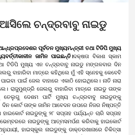
ଆସିଲେ ଚନ୍ଦ୍ରବାବୁ ନାଇଡୁ
୍ଧ୍ରପ୍ରଦେଶର ପୂର୍ବତନ ମୁଖ୍ୟମନ୍ତ୍ରୀ ତଥା ଟିଡିପି ମୁଖ୍ୟ
ୟବର୍ତ୍ତୀକାଳୀନ ଜାମିନ ପାଇଛନ୍ତି।
ଦକ୍ଷତା ବିକାଶ ସ୍କାମ
ା ଟିଡିପି ମୁଖ୍ୟ ଏନ ଚନ୍ଦ୍ରବାବୁ ନାଇଡୁ ମଙ୍ଗଳବାର ଦିନ
େଲରୁ ବାହାରିବା ମାତ୍ରେ କହିଥିଲେ ମୁଁ ଏହି ସ୍ନେହକୁ କେବେବି
ଲକ ପାଇବା ପାଇଁ ଜେଲ ବାହାରେ ଏକାଠି ହୋଇଥିଲେ। ନାତି ନାରା
େ। ରାଜୁମୁଣ୍ଡ୍ରି ଜେଲରୁ ବାହାରିବା ମାତ୍ରେ ନାଇଡୁ ତାଙ୍କ
ତେଲୁଗୁ ଦେଶମ ପାର୍ଟି ମୁଖ୍ୟ ଚନ୍ଦ୍ରବାବୁ ନାଇଡୁଙ୍କୁ
 ଦିନ କୋର୍ଟ ତାଙ୍କ ଜାମିନ ଆବେଦନ ଉପରେ ନିଜର ନିଷ୍ପତ୍ତି
ଇକୋର୍ଟ ନାଇଡୁଙ୍କୁ ୨୮ ସପ୍ତାହ ପର୍ଯ୍ୟନ୍ତ ଚାରି ସପ୍ତାହ
 ନଭେମ୍ବରରେ ନାଇଡୁଙ୍କୁ ଆତ୍ମସମର୍ପଣ କରିବାକୁ ହାଇକୋର୍ଟ
ନୁଯାୟୀ, ହାଇସ୍କୁଲ ନାଇଡୁଙ୍କୁ ଡାକ୍ତରଖାନାରେ ଚିକିତ୍ସା