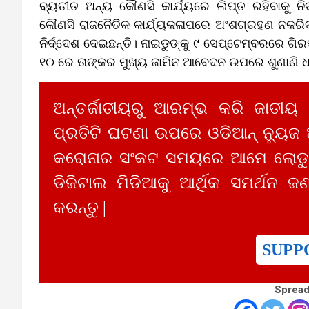
ବ୍ୟତୀତ ଅନ୍ୟ କୌଣସି କାର୍ଯ୍ୟରେ ଲିପ୍ତ ରହିବାକୁ ନିର
କୌଣସି ରାଜନୈତିକ କାର୍ଯ୍ୟକଳାପରେ ଅଂଶଗ୍ରହଣ ନକରିବାକୁ
ନିର୍ଦ୍ଦେଶ ଦେଇଛନ୍ତି। ନାଇଡୁଙ୍କୁ ୯ ସେପ୍ଟେମ୍ବରରେ
୧୦ ରେ ତାଙ୍କର ମୁଖ୍ୟ ଜାମିନ ଆବେଦନ ଉପରେ ଶୁଣାଣି ଧା
ଅନ୍ତର୍ଜାତୀୟରୁ ଆରମ୍ଭ କରି ଜାତୀୟ
ପ୍ରତିଟି ଘଟଣା ଉପରେ ଓଡିଆନ୍ ନ୍ୟୁଜ
କରୋନାର ସଂକଟ ସମୟରେ ଆମେ ଲୋଡୁଛ
ଡିଜିଟାଲ ମିଡିଆକୁ ଆର୍ଥିକ ସମର୍ଥନ ଜଣ
କରନ୍ତୁ |
SUPP
Spread