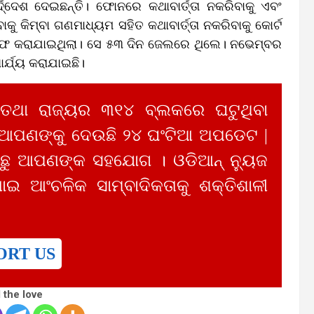
୍ଦ୍ଦେଶ ଦେଇଛନ୍ତି। ଫୋନରେ କଥାବାର୍ତ୍ତା ନକରିବାକୁ ଏବଂ
 କିମ୍ବା ଗଣମାଧ୍ୟମ ସହିତ କଥାବାର୍ତ୍ତା ନକରିବାକୁ କୋର୍ଟ
 ଗିରଫ କରାଯାଇଥିଲା। ସେ ୫୩ ଦିନ ଜେଲରେ ଥିଲେ। ନଭେମ୍ବର
ର୍ଯ୍ୟ କରାଯାଇଛି।
 ତଥା ରାଜ୍ୟର ୩୧୪ ବ୍ଲକରେ ଘଟୁଥିବା
 ଆପଣଙ୍କୁ ଦେଉଛି ୨୪ ଘଂଟିଆ ଅପଡେଟ |
ୁ ଆପଣଙ୍କ ସହଯୋଗ । ଓଡିଆନ୍ ନ୍ୟୁଜ
ାଇ ଆଂଚଳିକ ସାମ୍ବାଦିକତାକୁ ଶକ୍ତିଶାଳୀ
ORT US
 the love