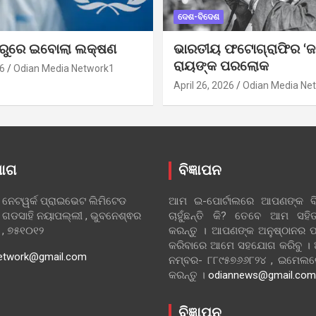
ଦେଶ-ବିଦେଶ
ୁରୁରେ ଇବୋଲା ଲକ୍ଷଣ
ଭାରତୀୟ ଫଟୋଗ୍ରାଫିର ‘ଜ
ରାୟଙ୍କ ପରଲୋକ
6
Odian Media Network1
April 26, 2026
Odian Media Ne
ୋଗ
ବିଜ୍ଞାପନ
 ନେଟୱର୍କ ପ୍ରାଇଭେଟ ଲିମିଟେଡ
ଆମ ଇ-ପୋର୍ଟାଲରେ ଆପଣଙ୍କ ବିଜ
 ଗଡସାହି ନୟାପଲ୍ଲୀ , ଭୁବନେଶ୍ଵର
ଚାହୁଁଛନ୍ତି କି? ତେବେ ଆମ ସ
ା , ୭୫୧୦୧୨
କରନ୍ତୁ । ଆପଣଙ୍କ ଅନୁଷ୍ଠାନର ପ
କରିବାରେ ଆମେ ସହଯୋଗ କରିବୁ ।
etwork@gmail.com
ନମ୍ବର- ୮୮୯୫୭୬୬୮୨୪ , ଇମେ
କରନ୍ତୁ ।
odiannews@gmail.com
ବିଜ୍ଞାପନ