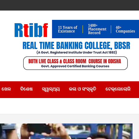
ଖେଳ
ବିଶେଷ
ସ୍ୱାସ୍ଥ୍ୟ
କଳା ଓ ସଂସ୍କୃତି
ଟେକ୍ନୋଲୋଜି