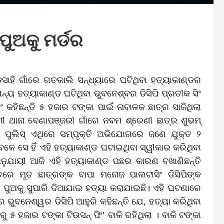
ପୁଅକୁ ମର୍ଡର
ଡ଼ସାହି ଗାଁରେ ଗତକାଲି ସନ୍ଧ୍ୟାରେ ଘଟିଥିବା ହତ୍ୟାକାଣ୍ଡର
ନ୍ୟ ହତ୍ୟାକାଣ୍ଡ ଘଟିଥିବା ଭୁବନେଶ୍ବର ଡିସିପି ପ୍ରତୀକ ସିଂ
ଂ କହିଛନ୍ତି ୫ ହଜାର ଟଙ୍କା ପାଇଁ ନାବାଳକ ଛାତ୍ର ସାଜିଥିଲା
ଣୀ ଥାନା ବେଣାପଞ୍ଜରୀ ଗାଁରେ ନବମ ଶ୍ରେଣୀ ଛାତ୍ର ଶୁଭମ୍‌
ା। ପୁଲିସ୍‌ ଏଥିରେ ସମ୍ପୃକ୍ତି ଅଭିଯୋଗରେ ଜଣେ ଯୁକ୍ତ ୨
େ ସେ ହିଁ ଏହି ହତ୍ୟାକାଣ୍ଡ ଘଟାଇଥିବା ସ୍ୱୀକାର କରିଥିବା
ୟ ଅନୁଯାୟୀ ଆଜି ଏହି ହତ୍ୟାକାଣ୍ଡ ପଛର କାରଣ ବଖାଣିଛନ୍ତି
ତରେ ମୃତ ଛାତ୍ରଙ୍କ ବାପା ମନୋଜ ପାଲଟାସିଂ ଡିସିପିଙ୍କ
ମୋ ପୁଅକୁ ସୁପାରି ଦିଆଯାଇ ହତ୍ୟା କରାଯାଇଛି। ଏହି ଘଟଣାରେ
ଭୁବନେଶ୍ୱର ଡିସିପି ଆହୁରି କହିଛନ୍ତି ଯେ, ହତ୍ୟା କରିଥିବା
୫ ହଜାର ଟଙ୍କା ଟିଉସନ୍‌ ଫି’ ବାକି ରହିଥିଲା । ବାକି ଟଙ୍କା