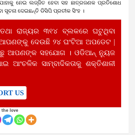
 । ଯାହାକୁ ନେଇ ଲଜ୍ଜିତ ହେବା ସହ ଛାତ୍ରଜଣକ ପ୍ରତିଶୋଧ
ୂଚନା ଦେଇଛନ୍ତି ଡିସିପି ପ୍ରତୀକ ସିଂହ ।
 ତଥା ରାଜ୍ୟର ୩୧୪ ବ୍ଲକରେ ଘଟୁଥିବା
 ଆପଣଙ୍କୁ ଦେଉଛି ୨୪ ଘଂଟିଆ ଅପଡେଟ |
ୁ ଆପଣଙ୍କ ସହଯୋଗ । ଓଡିଆନ୍ ନ୍ୟୁଜ
ାଇ ଆଂଚଳିକ ସାମ୍ବାଦିକତାକୁ ଶକ୍ତିଶାଳୀ
ORT US
 the love