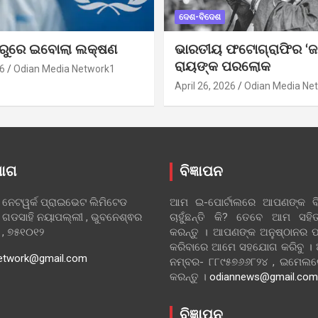
ଦେଶ-ବିଦେଶ
ୁରୁରେ ଇବୋଲା ଲକ୍ଷଣ
ଭାରତୀୟ ଫଟୋଗ୍ରାଫିର ‘ଜ
ରାୟଙ୍କ ପରଲୋକ
6
Odian Media Network1
April 26, 2026
Odian Media Ne
ୋଗ
ବିଜ୍ଞାପନ
 ନେଟୱର୍କ ପ୍ରାଇଭେଟ ଲିମିଟେଡ
ଆମ ଇ-ପୋର୍ଟାଲରେ ଆପଣଙ୍କ ବିଜ
 ଗଡସାହି ନୟାପଲ୍ଲୀ , ଭୁବନେଶ୍ଵର
ଚାହୁଁଛନ୍ତି କି? ତେବେ ଆମ ସ
ା , ୭୫୧୦୧୨
କରନ୍ତୁ । ଆପଣଙ୍କ ଅନୁଷ୍ଠାନର ପ
କରିବାରେ ଆମେ ସହଯୋଗ କରିବୁ ।
etwork@gmail.com
ନମ୍ବର- ୮୮୯୫୭୬୬୮୨୪ , ଇମେ
କରନ୍ତୁ ।
odiannews@gmail.com
ବିଜ୍ଞାପନ