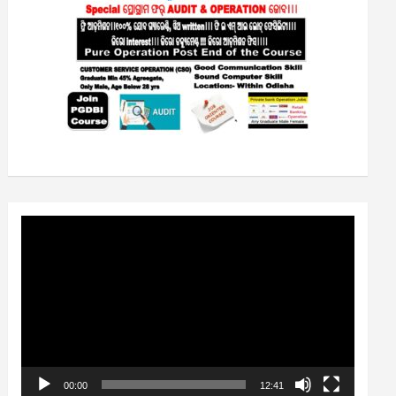
Video
Player
00:00
12:41