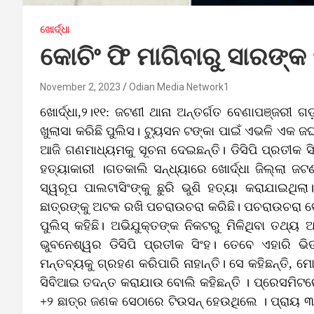
ଖୋର୍ଦ୍ଧା
କୋଚିଂ ଫି ମାଗିବାରୁ ସାରଙ୍କ 
November 2, 2023
Odian Media Network1
ଖୋର୍ଦ୍ଧା,୨।୧୧: ଜଟଣୀ ଥାନା ଅନ୍ତର୍ଗତ ବେଣାପଞ୍ଜରୀ ଗ
ଖୁଲାସା କରିଛି ପୁଲିସ। ଟ୍ୟୁସନ ଟଙ୍କା ପାଇଁ ଏଭଳି ଏକ ଜଘ
ଆଜି ଗଣମାଧ୍ୟମକୁ ସୂଚନା ଦେଇଛନ୍ତି। ଡିସିପି ପ୍ରତୀକ ସି
ହତ୍ୟାକାରୀ ।ଗତକାଲି ସନ୍ଧ୍ୟାରେ ଖୋର୍ଦ୍ଧା ଜିଲ୍ଲା ଜଟ
ସ୍ୱରୂପ ପାଲଟାସିଂଙ୍କୁ ଛୁରି ଭୁଶି ହତ୍ୟା କରାଯାଇଥିଲ
ଛାତ୍ରଙ୍କୁ ଅଟକ ରଖି ପଚରାଉଚରା କରିଛି। ପଚରାଉଚରା ବେଳ
ପୁଲିସ୍‌ କହିଛି। ଅଭିଯୁକ୍ତଙ୍କ ନିକଟରୁ ମିଳିଥିବା ତଥ୍
ଭୁବନେଶ୍ୱର ଡିସିପି ପ୍ରତୀକ ସିଂହ। ତେବେ ଏହାରି ଭି
ମନ୍ତବ୍ୟକୁ ଗ୍ରହଣ କରିପାରି ନାହାନ୍ତି। ସେ କହିଛନ୍ତି, 
ସିବିଆଇ ତଦନ୍ତ କରାଯାଉ ବୋଲି କହିଛନ୍ତି । ପ୍ରେସମିଟରେ 
+୨ ଛାତ୍ର ଜଣକ ସେଠାରେ ଟିଉସନ୍‌ ହେଉଥିଲେ । ପ୍ରାୟ ୩ରୁ 