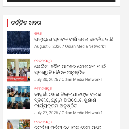
ଚର୍ଚ୍ଚିତ ଖବର
ରାଜ୍ୟ
ରାଜ୍ୟରେ ପ୍ରବଳ ବର୍ଷା ନେଇ ସତର୍କତା ଜାରି
August 6, 2026
Odian Media Network1
ନବରଙ୍ଗପୁର
କେଲିଆ ଶୈବ ପୀଠରେ ବୋଲବମ ପାଇଁ
ପ୍ରସ୍ତୁତି ବୈଠକ ଅନୁଷ୍ଠିତ
July 30, 2026
Odian Media Network1
ନବରଙ୍ଗପୁର
ଡାବୁଗାଁ ଠାରେ ଜିଲ୍ଲାପାଳଙ୍କ ବ୍ଲକ
ସ୍ତରୀୟ ଯୁଗ୍ମ ଅଭିଯୋଗ ଶୁଣାଣି
କାର୍ଯ୍ୟକ୍ରମ ଅନୁଷ୍ଠିତ
July 27, 2026
Odian Media Network1
ନବରଙ୍ଗପୁର
ଚତୁର୍ଦ୍ଧା ମୂର୍ତ୍ତୀ ରଥାରୂଢ଼ ହେବା ପରେ