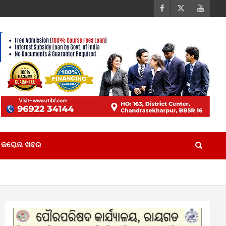
କରୋନା ଖବର