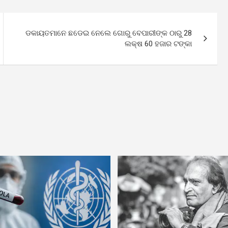
ଡକାୟତମାନେ ଛଡେଇ ନେଲେ ଗୋରୁ ବେପାରୀଙ୍କ ଠାରୁ 28
ଲକ୍ଷ 60 ହଜାର ଟଙ୍କା