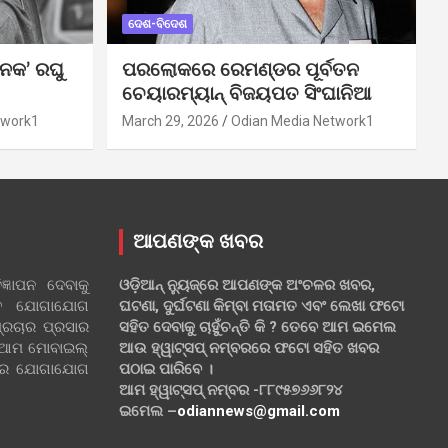
ଦେଶ-ବିଦେଶ
ନକ’ ରଘୁ
ପରଲୋକରେ ରେମଣ୍ଡର ପୂର୍ବତନ
ଚେୟାରମ୍ୟାନ୍ ବିଜୟପତ ସିଂଘାନିଆ
twork1
March 29, 2026
Odian Media Network1
ଆପଣଙ୍କ ଖବର
୍ଞାପନ ଦେବାକୁ
ଓଡ଼ିଆନ୍ ନ୍ୟୁଜ୍‌ରେ ଆପଣଙ୍କ ଅଂଚଳର ଖବର,
ହିତ ଯୋଗାଯୋଗ
ଘଟଣା, ଦୁର୍ଘଟଣା କିମ୍ବା ମତାମତ ଏବଂ ଲେଖା ଫଟୋ
୍ରଚାର ପ୍ରସାର
ସହିତ ଦେବାକୁ ଚାହୁଁଚନ୍ତି କି ? ତେବେ ଆମ ଇମେଲ
 ଆମ ମୋବାଇଲ୍
ଆଉ ହ୍ୱାଟ୍‌ସପ୍ ନମ୍ବରରେ ଫଟୋ ସହିତ ଖବର
ଲରେ ଯୋଗାଯୋଗ
ପଠାଇ ପାରିବେ ।
ଆମ ହ୍ୱାଟ୍‌ସପ୍ ନମ୍ବର -୮୮୯୫୭୬୬୮୨୪
ଇମେଲ –
odiannews@gmail.com