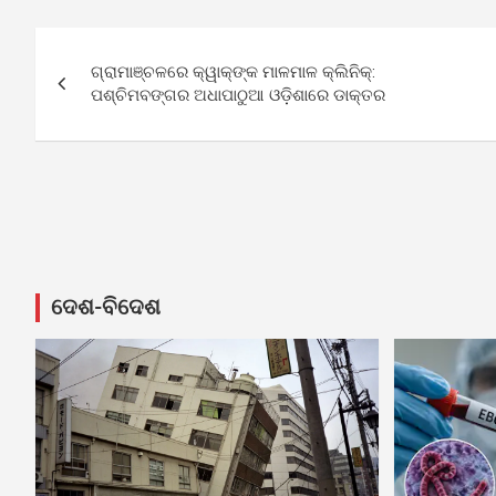
Post
ଗ୍ରାମାଞ୍ଚଳରେ କ୍ୱାକ୍‌ଙ୍କ ମାଳମାଳ କ୍ଲିନିକ୍‍:
navigation
ପଶ୍ଚିମବଙ୍ଗର ଅଧାପାଠୁଆ ଓଡ଼ିଶାରେ ଡାକ୍ତର
ଦେଶ-ବିଦେଶ