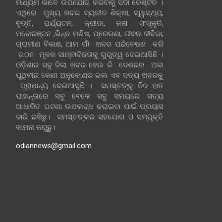
ମାଧ୍ୟମ ଭାବେ ଉପଯୋଗ କରିବାକୁ ସଦା ଚେଷ୍ଟିତ ।
ଏଥିରେ ମୁଖ୍ୟ ଖବର ବ୍ୟତୀତ ଶିକ୍ଷା, ସ୍ୱାସ୍ଥ୍ୟ,
ବୃତ୍ତି, ପର୍ଯ୍ୟଟନ, କ୍ରୀଡା, କଳା ସଂସ୍କୃତି,
ମନୋରଞ୍ଜନ ,ଭିନ୍ନ ମଣିଷ, ପ୍ରେରଣା, ଜୀବନ ଜୀବିକା,
ଗ୍ରାମୀଣ ବିକାଶ, ଆମ ଗାଁ ଖବର ପରିବେଷଣ କରି
ଗଠନ ମୂଳକ ସାମ୍ବାଦିକତାକୁ ଗୁରୁତ୍ୱ ଦେଇଆସିଛି ।
ଓଡ଼ିଶାର ସବୁ ଜିଲା ଖବର ହେଉ କି ଦେଶରର ଅବା
ପୃଥିବୀର କୋଣ ଅନୁକୋଣର ଭଲ ଏବ ସତ୍ୟ ଖବରକୁ
ପ୍ରାଧାନ୍ୟ ଦେଇଆସୁଛି । ସମସ୍ତଙ୍କୁ ନିଜ ହାତ
ପାହାନ୍ତାରେ ସବୁ ବେଳେ ସବୁ ସମୟରେ ସତ୍ୟ
ଆଧାରିତ ଘଟଣା ଉପଲବ୍ଧ କରାଇବା ପାଇଁ ପ୍ରୟାସ
ଜାରି ରଖିଛୁ। ସମସ୍ତଙ୍କର ସହଯୋଗ ଓ ସମ୍ପୃକ୍ତି
କାମନା କରୁଛୁ।
odiannews@gmail.com