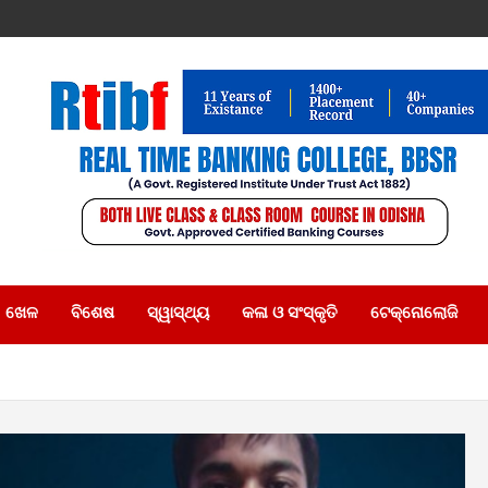
ଖେଳ
ବିଶେଷ
ସ୍ୱାସ୍ଥ୍ୟ
କଳା ଓ ସଂସ୍କୃତି
ଟେକ୍ନୋଲୋଜି