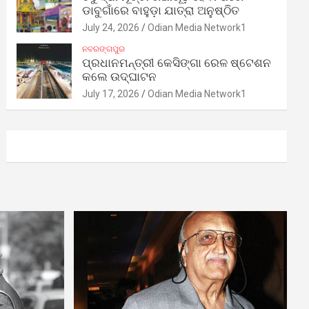
ଡାବୁଗାଁରେ ବାହୁଡ଼ା ଯାତ୍ରା ଅନୁଷ୍ଠିତ
July 24, 2026
Odian Media Network1
ନବରଙ୍ଗପୁର
ପ୍ରଧାନମନ୍ତ୍ରୀ କେସିଙ୍ଗା ରେଳ ଷ୍ଟେଶନ
କଲେ ଉଦ୍‌ଘାଟନ
July 17, 2026
Odian Media Network1