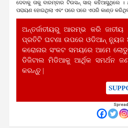
ଦେବାକୁ ତାକୁ ବାରମ୍ବାର ଟିଉସନ୍‌ ସାର୍ କହିଆସୁଥିଲେ
ପରାୟଣ ହୋଇଥିଲା ଏବଂ ପରେ ପରେ ଏପରି କାଣ୍ଡ କରିଥିବା ସ
ଅନ୍ତର୍ଜାତୀୟରୁ ଆରମ୍ଭ କରି ଜାତୀୟ
ପ୍ରତିଟି ଘଟଣା ଉପରେ ଓଡିଆନ୍ ନ୍ୟୁଜ
କରୋନାର ସଂକଟ ସମୟରେ ଆମେ ଲୋଡୁଛ
ଡିଜିଟାଲ ମିଡିଆକୁ ଆର୍ଥିକ ସମର୍ଥନ ଜଣ
କରନ୍ତୁ |
SUPP
Spread