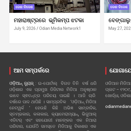
ଦେଶ-ବିଦେଶ
ଦେଶ-ବିଦେଶ
ମହାରାଷ୍ଟ୍ରରେ ଭୂମିକମ୍ପ ଝଟକା
ବେଙ୍ଗାଲ
July 9, 2026
Odian Media Network1
May 27, 202
ଆମ ସମ୍ପର୍କରେ
ଯୋଗାଯ
ଓଡ଼ିଆନ୍‍ ନ୍ୟୁଜ୍‍
: ଇ-ପୋର୍ଟାଲ୍ ବିଗତ ତିନି ବର୍ଷ ଧରି
ଓଡିଆନ ମିଡିଆ
ଓଡ଼ିଶାର ଏକ ପ୍ରମୁଖ ଡିଜିଟାଲ ମିଡିଆ ଅନୁଷ୍ଠାନ
ପ୍ଲଟ – ୧୨୦୯,
ଭାବେ ସ୍ଵତନ୍ତ୍ର ପରିଚୟ ପାଇଛି । ଆଜି ଚାରି
ଖୋର୍ଦ୍ଧା, ଓଡିଶ
ବର୍ଷରେ ପାଦ ଥାପିଛି । ସାମ୍ପ୍ରତିକ ‘ଓଡ଼ିଆନ୍‍ ମିଡିଆ
odianmedian
ନେଟୱର୍କ ’ ହେଉଛି କିଛି ଅଭିଜ୍ଞ ସାମ୍ବାଦିକ,
ସ୍ତମ୍ଭକାର, କଳାକାର, କ୍ୟାମେରାମ୍ୟାନ୍, ଭିଜୁଆଲ୍
ଏଡିଟର୍ ଏବଂ ସହଯୋଗୀ ମାନଙ୍କର ଏକ ନିଆରା
ପରିବାର, ଯେଉଁଠି ସମସ୍ତେ ମିଡିଆକୁ ବିକାଶର ଏକ