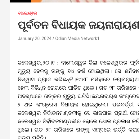
ବାଲେଶ୍ଵର
ପୂର୍ବତନ ବିଧାୟକ ଜୟନାରାୟ
January 20, 2024
Odian Media Network1
ଜଳେଶ୍ୱର,୨୦।୧ : ବାଲେଶ୍ୱର ଜିଲା ଜଳେଶ୍ୱରର ପୂର
ମୃତ୍ୟୁ ବେଳକୁ ତାଙ୍କୁ ୭୪ ବର୍ଷ ହୋଇଥିଲା। ସେ ଶନି
ନିଶ୍ୱାସ ତ୍ୟାଗ କରିଛନ୍ତି।୧୯୪୮ ମସିହାରେ ଜୟନାରାୟଣ
ହେଲା ବିଭିନ୍ନ ରୋଗରେ ପୀଡିତ ଥିଲେ। ଗତ ୨୮ ତାରିଖରେ ତା
ଅବସ୍ଥାରେ ତାଙ୍କର ମୃତ୍ୟୁ ଘଟିଛି।ଜୟନାରାୟଣ କଂଗ୍ର
୨ ଥର କଂଗ୍ରେସ ବିଧାୟକ ହୋଇଥିଲେ। ପରବର୍ତ୍ତ
ଜଳେଶ୍ୱର ନିର୍ବାଚନମଣ୍ଡଳୀରୁ ସେ ଭାଜପାର ପ୍ରାର୍ଥ
ଜଳେଶ୍ୱର ନିର୍ବାଚନମଣ୍ଡଳୀର ଲୋକେ ଶୋକ ପ୍ରକାଶ କରିଛନ
ଥିଲେ। ଗତ ୨୮ ତାରିଖରେ ତାଙ୍କୁ ଏମ୍ସରେ ଭର୍ତ୍ତି କର
ମୃତ୍ୟୁ ଘଟିଛି।