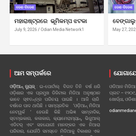
ଦେଶ-ବିଦେଶ
ଦେଶ-ବିଦେଶ
ମହାରାଷ୍ଟ୍ରରେ ଭୂମିକମ୍ପ ଝଟକା
ବେଙ୍ଗାଲ
July 9, 2026
Odian Media Network1
May 27, 202
ଆମ ସମ୍ପର୍କରେ
ଯୋଗାଯ
ଓଡ଼ିଆନ୍‍ ନ୍ୟୁଜ୍‍
: ଇ-ପୋର୍ଟାଲ୍ ବିଗତ ତିନି ବର୍ଷ ଧରି
ଓଡିଆନ ମିଡିଆ
ଓଡ଼ିଶାର ଏକ ପ୍ରମୁଖ ଡିଜିଟାଲ ମିଡିଆ ଅନୁଷ୍ଠାନ
ପ୍ଲଟ – ୧୨୦୯,
ଭାବେ ସ୍ଵତନ୍ତ୍ର ପରିଚୟ ପାଇଛି । ଆଜି ଚାରି
ଖୋର୍ଦ୍ଧା, ଓଡିଶ
ବର୍ଷରେ ପାଦ ଥାପିଛି । ସାମ୍ପ୍ରତିକ ‘ଓଡ଼ିଆନ୍‍ ମିଡିଆ
odianmedian
ନେଟୱର୍କ ’ ହେଉଛି କିଛି ଅଭିଜ୍ଞ ସାମ୍ବାଦିକ,
ସ୍ତମ୍ଭକାର, କଳାକାର, କ୍ୟାମେରାମ୍ୟାନ୍, ଭିଜୁଆଲ୍
ଏଡିଟର୍ ଏବଂ ସହଯୋଗୀ ମାନଙ୍କର ଏକ ନିଆରା
ପରିବାର, ଯେଉଁଠି ସମସ୍ତେ ମିଡିଆକୁ ବିକାଶର ଏକ