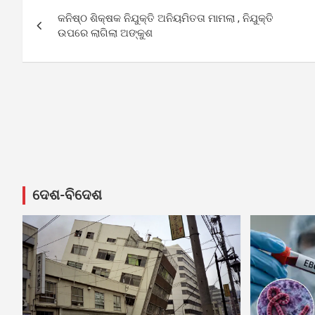
Post
କନିଷ୍ଠ ଶିକ୍ଷକ ନିଯୁକ୍ତି ଅନିୟମିତତା ମାମଲା , ନିଯୁକ୍ତି
navigation
ଉପରେ ଲାଗିଲା ଅଙ୍କୁଶ
ଦେଶ-ବିଦେଶ