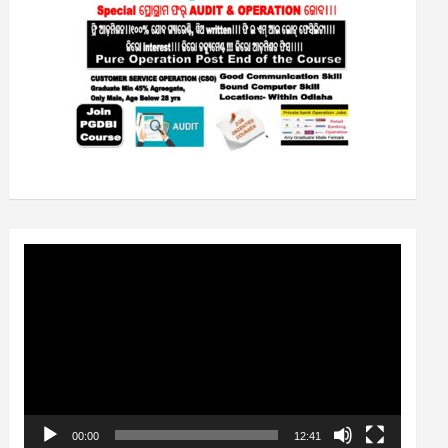
Video
Player
00:00
12:41