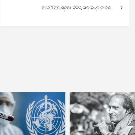
ଆଜି 12 ଘଣ୍ଟିଆ ଟିଟିଲାଗଡ଼ ବନ୍ଦ ଡାକରା।