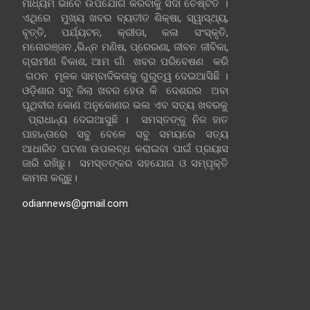
ମାଧ୍ୟମ ଭାବେ ଉପଯୋଗ କରିବାକୁ ସଦା ଚେଷ୍ଟିତ ।
ଏଥିରେ ମୁଖ୍ୟ ଖବର ବ୍ୟତୀତ ଶିକ୍ଷା, ସ୍ୱାସ୍ଥ୍ୟ,
ବୃତ୍ତି, ପର୍ଯ୍ୟଟନ, କ୍ରୀଡା, କଳା ସଂସ୍କୃତି,
ମନୋରଞ୍ଜନ ,ଭିନ୍ନ ମଣିଷ, ପ୍ରେରଣା, ଜୀବନ ଜୀବିକା,
ଗ୍ରାମୀଣ ବିକାଶ, ଆମ ଗାଁ ଖବର ପରିବେଷଣ କରି
ଗଠନ ମୂଳକ ସାମ୍ବାଦିକତାକୁ ଗୁରୁତ୍ୱ ଦେଇଆସିଛି ।
ଓଡ଼ିଶାର ସବୁ ଜିଲା ଖବର ହେଉ କି ଦେଶରର ଅବା
ପୃଥିବୀର କୋଣ ଅନୁକୋଣର ଭଲ ଏବ ସତ୍ୟ ଖବରକୁ
ପ୍ରାଧାନ୍ୟ ଦେଇଆସୁଛି । ସମସ୍ତଙ୍କୁ ନିଜ ହାତ
ପାହାନ୍ତାରେ ସବୁ ବେଳେ ସବୁ ସମୟରେ ସତ୍ୟ
ଆଧାରିତ ଘଟଣା ଉପଲବ୍ଧ କରାଇବା ପାଇଁ ପ୍ରୟାସ
ଜାରି ରଖିଛୁ। ସମସ୍ତଙ୍କର ସହଯୋଗ ଓ ସମ୍ପୃକ୍ତି
କାମନା କରୁଛୁ।
odiannews@gmail.com