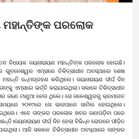
ଣ ମହାନ୍ତିଙ୍କ ପରଲୋକ
୍ବତନ ବିଧାୟକ ଜୟନାରାୟଣ ମହାନ୍ତିଙ୍କ ପରଲୋକ ହୋଇଛି।
ବାର ଭୁବନେଶ୍ୱର ଏମ୍ସରେ ଚିକିତ୍ସାଧୀନ ଅବସ୍ଥାରେ ଶେଷ
 ମହାନ୍ତି ଜନ୍ମଗ୍ରହଣ କରିଥିଲେ। ଜୟନାରାୟଣ ଦୀର୍ଘ ଦିନ
ଙ୍କୁ ଏମ୍ସରେ ଭର୍ତ୍ତି କରାଯାଇଥିଲା। ସକାଳେ ଚିକିତ୍ସାଧୀନ
େସର ଜଣେ ଟାଣୁଆ ନେତା ଥିଲେ। ସେ ଜଳେଶ୍ୱରରୁ କ୍ରମାଗତ
ୀ ସମୟରେ ୨୦୧୯ରେ ସେ ଭାଜପାରେ ସାମିଲ ହୋଇଥିଲେ।
ୀ ହୋଇଥିଲେ। ଏବେ ତାଙ୍କର ପରଲୋକ ଖବର ଜଣାପଡ଼ିବା ପରେ
୍ତି।ଜୟନାରାୟଣ ଦୀର୍ଘ ଦିନ ହେଲା ବିଭିନ୍ନ ରୋଗରେ ପୀଡ଼ିତ
ାଯାଇଥିଲା। ଆଜି ସକାଳେ ଚିକିତ୍ସାଧୀନ ଅବସ୍ଥାରେ ତାଙ୍କର