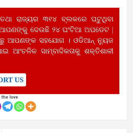
 ତଥା ରାଜ୍ୟର ୩୧୪ ବ୍ଲକରେ ଘଟୁଥିବା
 ଆପଣଙ୍କୁ ଦେଉଛି ୨୪ ଘଂଟିଆ ଅପଡେଟ |
ୁ ଆପଣଙ୍କ ସହଯୋଗ । ଓଡିଆନ୍ ନ୍ୟୁଜ
ାଇ ଆଂଚଳିକ ସାମ୍ବାଦିକତାକୁ ଶକ୍ତିଶାଳୀ
ORT US
 the love