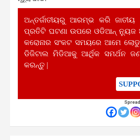
ଅନ୍ତର୍ଜାତୀୟରୁ ଆରମ୍ଭ କରି ଜାତୀୟ
ପ୍ରତିଟି ଘଟଣା ଉପରେ ଓଡିଆନ୍ ନ୍ୟୁଜ
କରୋନାର ସଂକଟ ସମୟରେ ଆମେ ଲୋଡୁଛ
ଡିଜିଟାଲ ମିଡିଆକୁ ଆର୍ଥିକ ସମର୍ଥନ ଜଣ
କରନ୍ତୁ |
SUPP
Spread