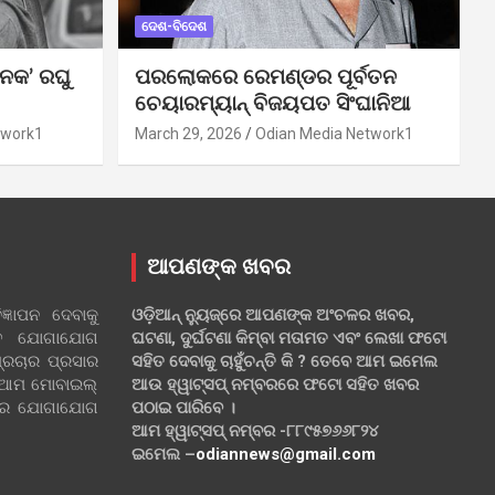
ଦେଶ-ବିଦେଶ
ନକ’ ରଘୁ
ପରଲୋକରେ ରେମଣ୍ଡର ପୂର୍ବତନ
ଚେୟାରମ୍ୟାନ୍ ବିଜୟପତ ସିଂଘାନିଆ
twork1
March 29, 2026
Odian Media Network1
ଆପଣଙ୍କ ଖବର
୍ଞାପନ ଦେବାକୁ
ଓଡ଼ିଆନ୍ ନ୍ୟୁଜ୍‌ରେ ଆପଣଙ୍କ ଅଂଚଳର ଖବର,
ହିତ ଯୋଗାଯୋଗ
ଘଟଣା, ଦୁର୍ଘଟଣା କିମ୍ବା ମତାମତ ଏବଂ ଲେଖା ଫଟୋ
୍ରଚାର ପ୍ରସାର
ସହିତ ଦେବାକୁ ଚାହୁଁଚନ୍ତି କି ? ତେବେ ଆମ ଇମେଲ
 ଆମ ମୋବାଇଲ୍
ଆଉ ହ୍ୱାଟ୍‌ସପ୍ ନମ୍ବରରେ ଫଟୋ ସହିତ ଖବର
ଲରେ ଯୋଗାଯୋଗ
ପଠାଇ ପାରିବେ ।
ଆମ ହ୍ୱାଟ୍‌ସପ୍ ନମ୍ବର -୮୮୯୫୭୬୬୮୨୪
ଇମେଲ –
odiannews@gmail.com