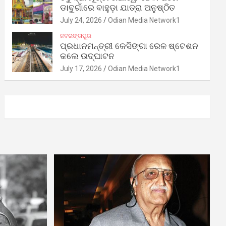
ଡାବୁଗାଁରେ ବାହୁଡ଼ା ଯାତ୍ରା ଅନୁଷ୍ଠିତ
July 24, 2026
Odian Media Network1
ନବରଙ୍ଗପୁର
ପ୍ରଧାନମନ୍ତ୍ରୀ କେସିଙ୍ଗା ରେଳ ଷ୍ଟେଶନ
କଲେ ଉଦ୍‌ଘାଟନ
July 17, 2026
Odian Media Network1