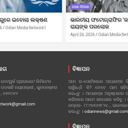
ଦେଶ-ବିଦେଶ
ୁରୁରେ ଇବୋଲା ଲକ୍ଷଣ
ଭାରତୀୟ ଫଟୋଗ୍ରାଫିର ‘ଜ
ରାୟଙ୍କ ପରଲୋକ
6
Odian Media Network1
April 26, 2026
Odian Media Ne
ୋଗ
ବିଜ୍ଞାପନ
 ନେଟୱର୍କ ପ୍ରାଇଭେଟ ଲିମିଟେଡ
ଆମ ଇ-ପୋର୍ଟାଲରେ ଆପଣଙ୍କ ବିଜ
 ଗଡସାହି ନୟାପଲ୍ଲୀ , ଭୁବନେଶ୍ଵର
ଚାହୁଁଛନ୍ତି କି? ତେବେ ଆମ ସ
ା , ୭୫୧୦୧୨
କରନ୍ତୁ । ଆପଣଙ୍କ ଅନୁଷ୍ଠାନର ପ
କରିବାରେ ଆମେ ସହଯୋଗ କରିବୁ ।
etwork@gmail.com
ନମ୍ବର- ୮୮୯୫୭୬୬୮୨୪ , ଇମେ
କରନ୍ତୁ ।
odiannews@gmail.com
ବିଜ୍ଞାପନ