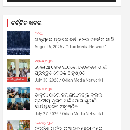
ଚର୍ଚ୍ଚିତ ଖବର
ରାଜ୍ୟ
ରାଜ୍ୟରେ ପ୍ରବଳ ବର୍ଷା ନେଇ ସତର୍କତା ଜାରି
August 6, 2026
Odian Media Network1
ନବରଙ୍ଗପୁର
କେଲିଆ ଶୈବ ପୀଠରେ ବୋଲବମ ପାଇଁ
ପ୍ରସ୍ତୁତି ବୈଠକ ଅନୁଷ୍ଠିତ
July 30, 2026
Odian Media Network1
ନବରଙ୍ଗପୁର
ଡାବୁଗାଁ ଠାରେ ଜିଲ୍ଲାପାଳଙ୍କ ବ୍ଲକ
ସ୍ତରୀୟ ଯୁଗ୍ମ ଅଭିଯୋଗ ଶୁଣାଣି
କାର୍ଯ୍ୟକ୍ରମ ଅନୁଷ୍ଠିତ
July 27, 2026
Odian Media Network1
ନବରଙ୍ଗପୁର
ଚତୁର୍ଦ୍ଧା ମୂର୍ତ୍ତୀ ରଥାରୂଢ଼ ହେବା ପରେ