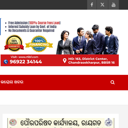
କରୋନା ଖବର