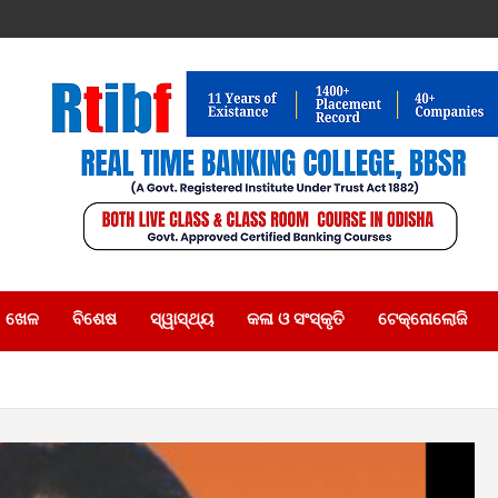
ଖେଳ
ବିଶେଷ
ସ୍ୱାସ୍ଥ୍ୟ
କଳା ଓ ସଂସ୍କୃତି
ଟେକ୍ନୋଲୋଜି