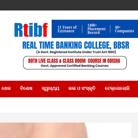
ଖେଳ
ବିଶେଷ
ସ୍ୱାସ୍ଥ୍ୟ
କଳା ଓ ସଂସ୍କୃତି
ଟେକ୍ନୋଲୋଜି