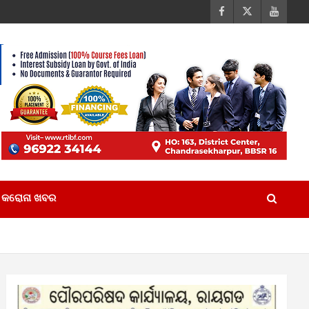
କରୋନା ଖବର