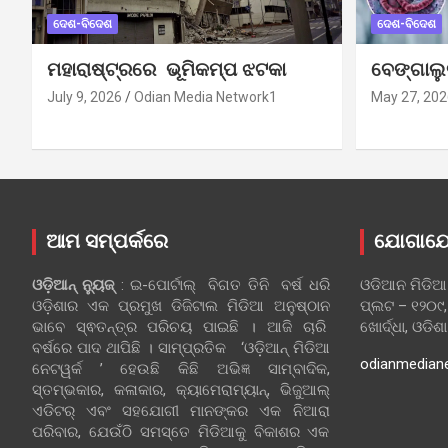
ଦେଶ-ବିଦେଶ
ଦେଶ-ବିଦେଶ
ମହାରାଷ୍ଟ୍ରରେ ଭୂମିକମ୍ପ ଝଟକା
ବେଙ୍ଗାଲ
July 9, 2026
Odian Media Network1
May 27, 202
ଆମ ସମ୍ପର୍କରେ
ଯୋଗାଯ
ଓଡ଼ିଆନ୍‍ ନ୍ୟୁଜ୍‍
: ଇ-ପୋର୍ଟାଲ୍ ବିଗତ ତିନି ବର୍ଷ ଧରି
ଓଡିଆନ ମିଡିଆ
ଓଡ଼ିଶାର ଏକ ପ୍ରମୁଖ ଡିଜିଟାଲ ମିଡିଆ ଅନୁଷ୍ଠାନ
ପ୍ଲଟ – ୧୨୦୯,
ଭାବେ ସ୍ଵତନ୍ତ୍ର ପରିଚୟ ପାଇଛି । ଆଜି ଚାରି
ଖୋର୍ଦ୍ଧା, ଓଡିଶ
ବର୍ଷରେ ପାଦ ଥାପିଛି । ସାମ୍ପ୍ରତିକ ‘ଓଡ଼ିଆନ୍‍ ମିଡିଆ
odianmedian
ନେଟୱର୍କ ’ ହେଉଛି କିଛି ଅଭିଜ୍ଞ ସାମ୍ବାଦିକ,
ସ୍ତମ୍ଭକାର, କଳାକାର, କ୍ୟାମେରାମ୍ୟାନ୍, ଭିଜୁଆଲ୍
ଏଡିଟର୍ ଏବଂ ସହଯୋଗୀ ମାନଙ୍କର ଏକ ନିଆରା
ପରିବାର, ଯେଉଁଠି ସମସ୍ତେ ମିଡିଆକୁ ବିକାଶର ଏକ