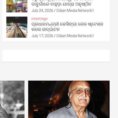
ଡାବୁଗାଁରେ ବାହୁଡ଼ା ଯାତ୍ରା ଅନୁଷ୍ଠିତ
July 24, 2026
Odian Media Network1
ନବରଙ୍ଗପୁର
ପ୍ରଧାନମନ୍ତ୍ରୀ କେସିଙ୍ଗା ରେଳ ଷ୍ଟେଶନ
କଲେ ଉଦ୍‌ଘାଟନ
July 17, 2026
Odian Media Network1