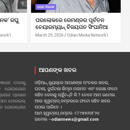
ଦେଶ-ବିଦେଶ
ନକ’ ରଘୁ
ପରଲୋକରେ ରେମଣ୍ଡର ପୂର୍ବତନ
ଚେୟାରମ୍ୟାନ୍ ବିଜୟପତ ସିଂଘାନିଆ
twork1
March 29, 2026
Odian Media Network1
ଆପଣଙ୍କ ଖବର
୍ଞାପନ ଦେବାକୁ
ଓଡ଼ିଆନ୍ ନ୍ୟୁଜ୍‌ରେ ଆପଣଙ୍କ ଅଂଚଳର ଖବର,
ହିତ ଯୋଗାଯୋଗ
ଘଟଣା, ଦୁର୍ଘଟଣା କିମ୍ବା ମତାମତ ଏବଂ ଲେଖା ଫଟୋ
୍ରଚାର ପ୍ରସାର
ସହିତ ଦେବାକୁ ଚାହୁଁଚନ୍ତି କି ? ତେବେ ଆମ ଇମେଲ
 ଆମ ମୋବାଇଲ୍
ଆଉ ହ୍ୱାଟ୍‌ସପ୍ ନମ୍ବରରେ ଫଟୋ ସହିତ ଖବର
ଲରେ ଯୋଗାଯୋଗ
ପଠାଇ ପାରିବେ ।
ଆମ ହ୍ୱାଟ୍‌ସପ୍ ନମ୍ବର -୮୮୯୫୭୬୬୮୨୪
ଇମେଲ –
odiannews@gmail.com