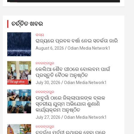
ଚର୍ଚ୍ଚିତ ଖବର
ରାଜ୍ୟ
ରାଜ୍ୟରେ ପ୍ରବଳ ବର୍ଷା ନେଇ ସତର୍କତା ଜାରି
August 6, 2026
Odian Media Network1
ନବରଙ୍ଗପୁର
କେଲିଆ ଶୈବ ପୀଠରେ ବୋଲବମ ପାଇଁ
ପ୍ରସ୍ତୁତି ବୈଠକ ଅନୁଷ୍ଠିତ
July 30, 2026
Odian Media Network1
ନବରଙ୍ଗପୁର
ଡାବୁଗାଁ ଠାରେ ଜିଲ୍ଲାପାଳଙ୍କ ବ୍ଲକ
ସ୍ତରୀୟ ଯୁଗ୍ମ ଅଭିଯୋଗ ଶୁଣାଣି
କାର୍ଯ୍ୟକ୍ରମ ଅନୁଷ୍ଠିତ
July 27, 2026
Odian Media Network1
ନବରଙ୍ଗପୁର
ଚତୁର୍ଦ୍ଧା ମୂର୍ତ୍ତୀ ରଥାରୂଢ଼ ହେବା ପରେ