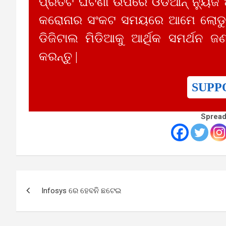
ପ୍ରତିଟି ଘଟଣା ଉପରେ ଓଡିଆନ୍ ନ୍ୟୁଜ
କରୋନାର ସଂକଟ ସମୟରେ ଆମେ ଲୋଡୁଛ
ଡିଜିଟାଲ ମିଡିଆକୁ ଆର୍ଥିକ ସମର୍ଥନ ଜଣ
କରନ୍ତୁ |
SUPP
Spread
Post
Infosys ରେ ହେବନି ଛଟେଇ
navigation