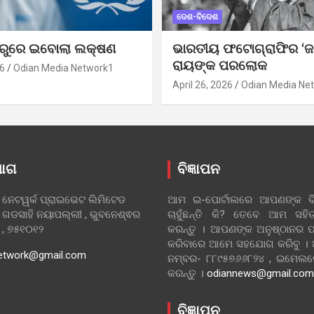
ଦେଶ-ବିଦେଶ
ୁରୁରେ ଇବୋଲା ଲକ୍ଷଣ
ଭାରତୀୟ ଫଟୋଗ୍ରାଫିର ‘ଜ
ରାୟଙ୍କ ପରଲୋକ
6
Odian Media Network1
April 26, 2026
Odian Media Ne
ୋଗ
ବିଜ୍ଞାପନ
 ନେଟୱର୍କ ପ୍ରାଇଭେଟ ଲିମିଟେଡ
ଆମ ଇ-ପୋର୍ଟାଲରେ ଆପଣଙ୍କ ବିଜ
 ଗଡସାହି ନୟାପଲ୍ଲୀ , ଭୁବନେଶ୍ଵର
ଚାହୁଁଛନ୍ତି କି? ତେବେ ଆମ ସ
ା , ୭୫୧୦୧୨
କରନ୍ତୁ । ଆପଣଙ୍କ ଅନୁଷ୍ଠାନର ପ
କରିବାରେ ଆମେ ସହଯୋଗ କରିବୁ ।
etwork@gmail.com
ନମ୍ବର- ୮୮୯୫୭୬୬୮୨୪ , ଇମେ
କରନ୍ତୁ ।
odiannews@gmail.com
ବିଜ୍ଞାପନ