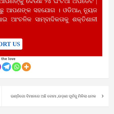
 ଆପଣଙ୍କୁ ଦେଉଛି ୨୪ ଘଂଟିଆ ଅପଡେଟ |
ୁ ଆପଣଙ୍କ ସହଯୋଗ । ଓଡିଆନ୍ ନ୍ୟୁଜ
ାଇ ଆଂଚଳିକ ସାମ୍ବାଦିକତାକୁ ଶକ୍ତିଶାଳୀ
ORT US
 the love
ଇଣ୍ଡିଗୋ ବିମାନରେ ଅଛି ବୋମା ,ଉଡ଼ାଣ ପୂର୍ବରୁ ମିଳିଲା ଧମକ