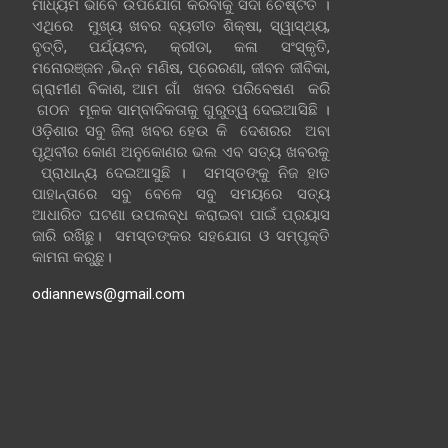
ମାଧ୍ୟମ ଭାବେ ଉପଯୋଗ କରିବାକୁ ସଦା ଚେଷ୍ଟିତ ।
ଏଥିରେ ମୁଖ୍ୟ ଖବର ବ୍ୟତୀତ ଶିକ୍ଷା, ସ୍ୱାସ୍ଥ୍ୟ,
ବୃତ୍ତି, ପର୍ଯ୍ୟଟନ, କ୍ରୀଡା, କଳା ସଂସ୍କୃତି,
ମନୋରଞ୍ଜନ ,ଭିନ୍ନ ମଣିଷ, ପ୍ରେରଣା, ଜୀବନ ଜୀବିକା,
ଗ୍ରାମୀଣ ବିକାଶ, ଆମ ଗାଁ ଖବର ପରିବେଷଣ କରି
ଗଠନ ମୂଳକ ସାମ୍ବାଦିକତାକୁ ଗୁରୁତ୍ୱ ଦେଇଆସିଛି ।
ଓଡ଼ିଶାର ସବୁ ଜିଲା ଖବର ହେଉ କି ଦେଶରର ଅବା
ପୃଥିବୀର କୋଣ ଅନୁକୋଣର ଭଲ ଏବ ସତ୍ୟ ଖବରକୁ
ପ୍ରାଧାନ୍ୟ ଦେଇଆସୁଛି । ସମସ୍ତଙ୍କୁ ନିଜ ହାତ
ପାହାନ୍ତାରେ ସବୁ ବେଳେ ସବୁ ସମୟରେ ସତ୍ୟ
ଆଧାରିତ ଘଟଣା ଉପଲବ୍ଧ କରାଇବା ପାଇଁ ପ୍ରୟାସ
ଜାରି ରଖିଛୁ। ସମସ୍ତଙ୍କର ସହଯୋଗ ଓ ସମ୍ପୃକ୍ତି
କାମନା କରୁଛୁ।
odiannews@gmail.com