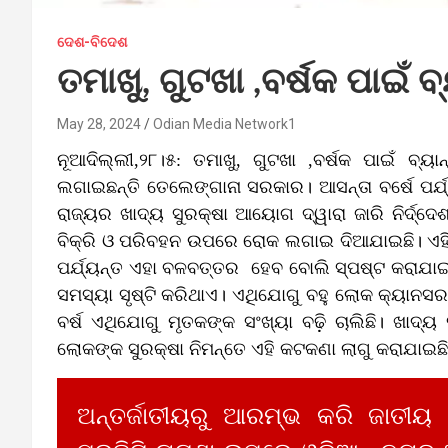
ଦେଶ-ବିଦେଶ
ତମାଖୁ, ଗୁଟଖା ,ବର୍ଷକ ପାଇଁ ବ୍ୟ
May 28, 2024
Odian Media Network1
ନୂଆଦିଲ୍ଲୀ,୨୮।୫: ତମାଖୁ, ଗୁଟଖା ,ବର୍ଷକ ପାଇଁ ବ୍
ଲଗାଇଛନ୍ତି ତେଲେଙ୍ଗାନା ସରକାର। ଆସନ୍ତା ବର୍ଷେ ପର୍ଯ୍
ରାଜ୍ୟର ଖାଦ୍ୟ ସୁରକ୍ଷା ଆୟୋଗ ଦ୍ୱାରା ଜାରି ନିର୍ଦ୍ଦେ
ବିକ୍ରି ଓ ପରିବହନ ଉପରେ ରୋକ ଲଗାଇ ଦିଆଯାଇଛି। ଏହି ବ୍
ପର୍ଯ୍ୟନ୍ତ ଏହା ବଳବତ୍ତର ହେବ ବୋଲି ସ୍ପଷ୍ଟ କରାଯାଇଛି।
ସମସ୍ୟା ସୃଷ୍ଟି କରିଥାଏ। ଏଥିଯୋଗୁ ବହୁ ଲୋକ କ୍ୟାନସ
ବର୍ଷ ଏଥିଯୋଗୁ ମୃତକଙ୍କ ସଂଖ୍ୟା ବଢ଼ି ଚାଲିଛି। ଖାଦ
ଲୋକଙ୍କ ସୁରକ୍ଷା ନିମନ୍ତେ ଏହି କଟକଣା ଲାଗୁ କରାଯାଇଛି
ଅନ୍ତର୍ଜାତୀୟରୁ ଆରମ୍ଭ କରି ଜାତୀୟ