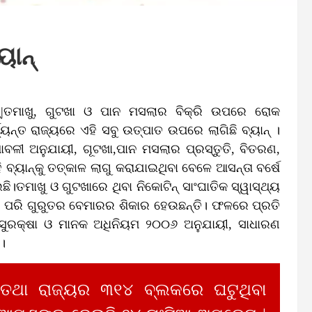
ାନ୍‌
ୟାନ୍‌|ତମାଖୁ, ଗୁଟଖା ଓ ପାନ ମସଲାର ବିକ୍ରି ଉପରେ ରୋକ
ୟନ୍ତ ରାଜ୍ୟରେ ଏହି ସବୁ ଉତ୍ପାତ ଉପରେ ଲାଗିଛି ବ୍ୟାନ୍‌ ।
ଶାବଳୀ ଅନୁଯାୟୀ, ଗୂଟଖା,ପାନ ମସଲାର ପ୍ରସ୍ତୁତି, ବିତରଣ,
ୟାନ୍‌କୁ ତତ୍‌କାଳ ଲାଗୁ କରାଯାଇଥିବା ବେଳେ ଆସନ୍ତା ବର୍ଷେ
ତମାଖୁ ଓ ଗୁଟଖାରେ ଥିବା ନିକୋଟିନ୍‌ ସାଂଘାତିକ ସ୍ୱାସ୍ଥ୍ୟ
ର ପରି ଗୁରୁତର ବେମାରର ଶିକାର ହେଉଛନ୍ତି। ଫଳରେ ପ୍ରତି
୍ୟ ସୁରକ୍ଷା ଓ ମାନକ ଅଧିନିୟମ ୨୦୦୬ ଅନୁଯାୟୀ, ସାଧାରଣ
।
 ତଥା ରାଜ୍ୟର ୩୧୪ ବ୍ଲକରେ ଘଟୁଥିବା