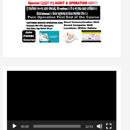
Video
Player
00:00
12:41