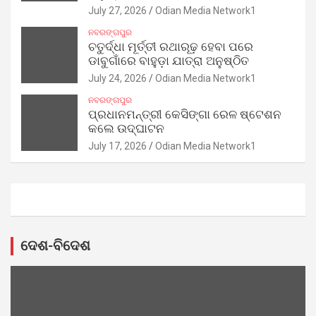
July 27, 2026
Odian Media Network1
ନବରଙ୍ଗପୁର
ଚତୁର୍ଦ୍ଧା ମୂର୍ତ୍ତୀ ରଥାରୂଢ଼ ହେବା ପରେ
ଡାବୁଗାଁରେ ବାହୁଡ଼ା ଯାତ୍ରା ଅନୁଷ୍ଠିତ
July 24, 2026
Odian Media Network1
ନବରଙ୍ଗପୁର
ପ୍ରଧାନମନ୍ତ୍ରୀ କେସିଙ୍ଗା ରେଳ ଷ୍ଟେଶନ
କଲେ ଉଦ୍‌ଘାଟନ
July 17, 2026
Odian Media Network1
ଦେଶ-ବିଦେଶ