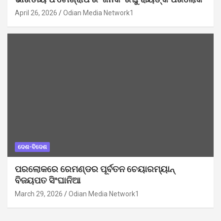
April 26, 2026
Odian Media Network1
ଦେଶ-ବିଦେଶ
ପରଲୋକରେ ରେମଣ୍ଡର ପୂର୍ବତନ ଚେୟାରମ୍ୟାନ୍
ବିଜୟପତ ସିଂଘାନିଆ
March 29, 2026
Odian Media Network1