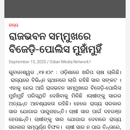
ରାଜ୍ୟ
ରାଜଭବନ ସମ୍ମୁଖରେ
ବିଜେଡ଼ି-ପୋଲିସ ମୁହାଁମୁହିଁ
September 15, 2025
Odian Media Network1
ଭୁବନେଶ୍ୱର ,୧୫।୦୯ :
ଓଡ଼ିଶାରେ ଖରିପ ଚାଷ ଚାଲିଛି।
ରାଜ୍ୟରେ ବିଭିନ୍ନ ସ୍ଥାନରେ ଲାଗି ରହିଛି ସାର ସଙ୍କଟ ।
ଏହାକୁ ନେଇ ଆଜି ରାଜଭବନ ସମ୍ମୁଖରେ ବିଜେଡ଼ି-ପୋଲିସ
ମୁହାଁମୁହିଁ ପରିସ୍ଥିତି ଦେଖିବାକୁ ମିଳିଛି ।
ଚାଷୀଙ୍କୁ ସାରର
ଅତ୍ୟନ୍ତ ଆବଶ୍ୟକତା ରହିଛି।
ହେଲେ
ରାଜ୍ୟ ସରକାର
ସାର ଯୋଗାଇ ପାରୁନାହାନ୍ତି। ଚାଷୀ ସାର ପାଇଁ ଦହଗଞ୍ଜ
ହେଉଛନ୍ତି। ଚାଷୀଙ୍କୁ ସାର ଯୋଗାଇ ଦେବାରେ ରାଜ୍ୟ
ସରକାର ସମ୍ପୂର୍ଣ୍ଣ ବିଫଳ। ଚାଷୀ ସାର ନ ପାଇ ଚିନ୍ତାରେ,