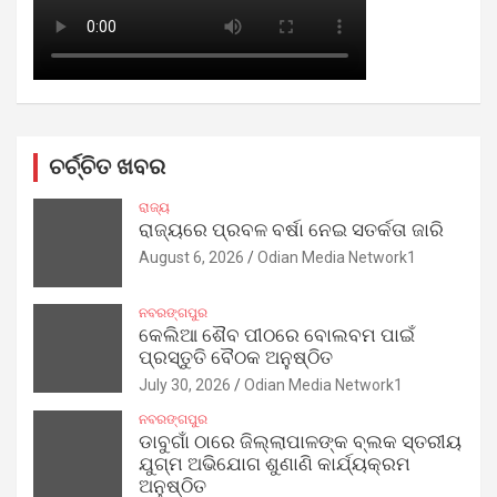
ଚର୍ଚ୍ଚିତ ଖବର
ରାଜ୍ୟ
ରାଜ୍ୟରେ ପ୍ରବଳ ବର୍ଷା ନେଇ ସତର୍କତା ଜାରି
August 6, 2026
Odian Media Network1
ନବରଙ୍ଗପୁର
କେଲିଆ ଶୈବ ପୀଠରେ ବୋଲବମ ପାଇଁ
ପ୍ରସ୍ତୁତି ବୈଠକ ଅନୁଷ୍ଠିତ
July 30, 2026
Odian Media Network1
ନବରଙ୍ଗପୁର
ଡାବୁଗାଁ ଠାରେ ଜିଲ୍ଲାପାଳଙ୍କ ବ୍ଲକ ସ୍ତରୀୟ
ଯୁଗ୍ମ ଅଭିଯୋଗ ଶୁଣାଣି କାର୍ଯ୍ୟକ୍ରମ
ଅନୁଷ୍ଠିତ