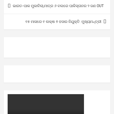
Post
ଭାରତ-ପାକ ମୁକାବିଲା,ମାତ୍ର ୬ ବଲରେ ପାକିସ୍ତାନର ୨ ଜଣ OUT
navigation
୧୫ ମାସରେ ୧ ଲକ୍ଷ ୭ ହଜାର ନିଯୁକ୍ତି: ମୁଖ୍ୟମନ୍ତ୍ରୀ