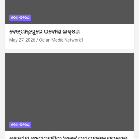
ଦେଶ-ବିଦେଶ
ବେଙ୍ଗାଲୁରୁରେ ଇବୋଲା ଲକ୍ଷଣ
May 27, 2026
Odian Media Network1
ଦେଶ-ବିଦେଶ
ଭାରତୀୟ ଫଟୋଗ୍ରାଫିର ‘ଜନକ’ ରଘୁ ରାୟଙ୍କ ପରଲୋକ