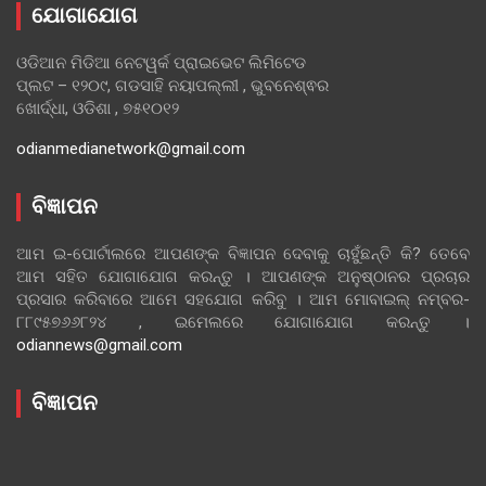
ଯୋଗାଯୋଗ
ଓଡିଆନ ମିଡିଆ ନେଟୱର୍କ ପ୍ରାଇଭେଟ ଲିମିଟେଡ
ପ୍ଲଟ – ୧୨୦୯, ଗଡସାହି ନୟାପଲ୍ଲୀ , ଭୁବନେଶ୍ଵର
ଖୋର୍ଦ୍ଧା, ଓଡିଶା , ୭୫୧୦୧୨
odianmedianetwork@gmail.com
ବିଜ୍ଞାପନ
ଆମ ଇ-ପୋର୍ଟାଲରେ ଆପଣଙ୍କ ବିଜ୍ଞାପନ ଦେବାକୁ ଚାହୁଁଛନ୍ତି କି? ତେବେ
ଆମ ସହିତ ଯୋଗାଯୋଗ କରନ୍ତୁ । ଆପଣଙ୍କ ଅନୁଷ୍ଠାନର ପ୍ରଚାର
ପ୍ରସାର କରିବାରେ ଆମେ ସହଯୋଗ କରିବୁ । ଆମ ମୋବାଇଲ୍ ନମ୍ବର-
୮୮୯୫୭୬୬୮୨୪ , ଇମେଲରେ ଯୋଗାଯୋଗ କରନ୍ତୁ ।
odiannews@gmail.com
ବିଜ୍ଞାପନ