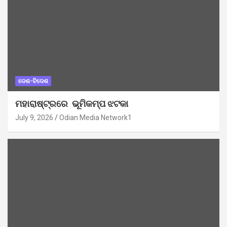
ଦେଶ-ବିଦେଶ
ମହାରାଷ୍ଟ୍ରରେ ଭୂମିକମ୍ପ ଝଟକା
July 9, 2026
Odian Media Network1