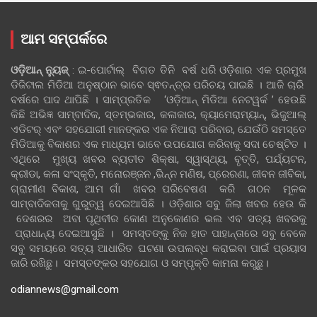
ଆମ ସମ୍ପର୍କରେ
ଓଡ଼ିଆନ୍‍ ନ୍ୟୁଜ୍‍
: ଇ-ପୋର୍ଟାଲ୍ ବିଗତ ତିନି ବର୍ଷ ଧରି ଓଡ଼ିଶାର ଏକ ପ୍ରମୁଖ
ଡିଜିଟାଲ ମିଡିଆ ଅନୁଷ୍ଠାନ ଭାବେ ସ୍ଵତନ୍ତ୍ର ପରିଚୟ ପାଇଛି । ଆଜି ଚାରି
ବର୍ଷରେ ପାଦ ଥାପିଛି । ସାମ୍ପ୍ରତିକ ‘ଓଡ଼ିଆନ୍‍ ମିଡିଆ ନେଟୱର୍କ ’ ହେଉଛି
କିଛି ଅଭିଜ୍ଞ ସାମ୍ବାଦିକ, ସ୍ତମ୍ଭକାର, କଳାକାର, କ୍ୟାମେରାମ୍ୟାନ୍, ଭିଜୁଆଲ୍
ଏଡିଟର୍ ଏବଂ ସହଯୋଗୀ ମାନଙ୍କର ଏକ ନିଆରା ପରିବାର, ଯେଉଁଠି ସମସ୍ତେ
ମିଡିଆକୁ ବିକାଶର ଏକ ମାଧ୍ୟମ ଭାବେ ଉପଯୋଗ କରିବାକୁ ସଦା ଚେଷ୍ଟିତ ।
ଏଥିରେ ମୁଖ୍ୟ ଖବର ବ୍ୟତୀତ ଶିକ୍ଷା, ସ୍ୱାସ୍ଥ୍ୟ, ବୃତ୍ତି, ପର୍ଯ୍ୟଟନ,
କ୍ରୀଡା, କଳା ସଂସ୍କୃତି, ମନୋରଞ୍ଜନ ,ଭିନ୍ନ ମଣିଷ, ପ୍ରେରଣା, ଜୀବନ ଜୀବିକା,
ଗ୍ରାମୀଣ ବିକାଶ, ଆମ ଗାଁ ଖବର ପରିବେଷଣ କରି ଗଠନ ମୂଳକ
ସାମ୍ବାଦିକତାକୁ ଗୁରୁତ୍ୱ ଦେଇଆସିଛି । ଓଡ଼ିଶାର ସବୁ ଜିଲା ଖବର ହେଉ କି
ଦେଶରର ଅବା ପୃଥିବୀର କୋଣ ଅନୁକୋଣର ଭଲ ଏବ ସତ୍ୟ ଖବରକୁ
ପ୍ରାଧାନ୍ୟ ଦେଇଆସୁଛି । ସମସ୍ତଙ୍କୁ ନିଜ ହାତ ପାହାନ୍ତାରେ ସବୁ ବେଳେ
ସବୁ ସମୟରେ ସତ୍ୟ ଆଧାରିତ ଘଟଣା ଉପଲବ୍ଧ କରାଇବା ପାଇଁ ପ୍ରୟାସ
ଜାରି ରଖିଛୁ। ସମସ୍ତଙ୍କର ସହଯୋଗ ଓ ସମ୍ପୃକ୍ତି କାମନା କରୁଛୁ।
odiannews@gmail.com