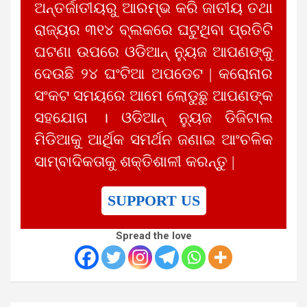
ଅନ୍ତର୍ଜାତୀୟରୁ ଆରମ୍ଭ କରି ଜାତୀୟ ତଥା
ରାଜ୍ୟର ୩୧୪ ବ୍ଲକରେ ଘଟୁଥିବା ପ୍ରତିଟି
ଘଟଣା ଉପରେ ଓଡିଆନ୍ ନ୍ୟୁଜ ଆପଣଙ୍କୁ
ଦେଉଛି ୨୪ ଘଂଟିଆ ଅପଡେଟ | କରୋନାର
ସଂକଟ ସମୟରେ ଆମେ ଲୋଡୁଛୁ ଆପଣଙ୍କ
ସହଯୋଗ । ଓଡିଆନ୍ ନ୍ୟୁଜ ଡିଜିଟାଲ
ମିଡିଆକୁ ଆର୍ଥିକ ସମର୍ଥନ ଜଣାଇ ଆଂଚଳିକ
ସାମ୍ବାଦିକତାକୁ ଶକ୍ତିଶାଳୀ କରନ୍ତୁ |
SUPPORT US
Spread the love