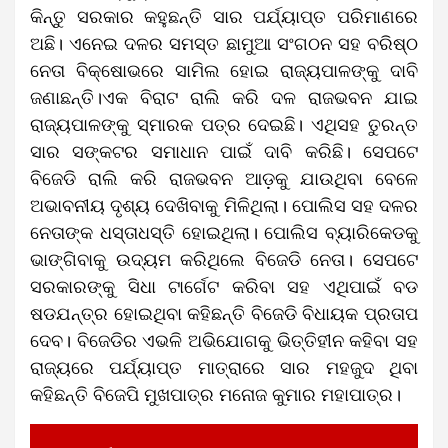
କିନ୍ତୁ ସରକାର କହୁଛନ୍ତି ସାର ପର୍ଯ୍ୟାପ୍ତ ପରିମାଣରେ
ଅଛି। ଏନେଇ ଦଳର ସମସ୍ତ ଛାମୁଆ ସଂଗଠନ ସହ ବରିଷ୍ଠ
ନେତା ବିକ୍ଷୋଭରେ ସାମିଲ ହୋଇ ରାଜ୍ୟପାଳଙ୍କୁ ଦାବି
ଜଣାଛନ୍ତି।ଏକ ବିରାଟ ରାଲି କରି ଦଳ ରାଜଭବନ ଯାଇ
ରାଜ୍ୟପାଳଙ୍କୁ ସ୍ମାରକ ପତ୍ର ଦେଇଛି। ଏଥିସହ ତୁରନ୍ତ
ସାର ସଙ୍କଟର ସମାଧାନ ପାଇଁ ଦାବି କରିଛି। ସେପଟେ
ବିଜେଡି ରାଲି କରି ରାଜଭବନ ଆଡ଼କୁ ଯାଉଥିବା ବେଳେ
ଅଭାବନୀୟ ଦୃଶ୍ୟ ଦେଖିବାକୁ ମିଳିଥିଲା। ପୋଲିସ ସହ ଦଳର
ନେତାଙ୍କ ଧସ୍ତାଧସ୍ତି ହୋଇଥିଲା। ପୋଲିସ ବ୍ୟାରିକେଡକୁ
ଭାଙ୍ଗିବାକୁ ଉଦ୍ୟମ କରିଥିଲେ ବିଜେଡି ନେତା। ସେପଟେ
ସରକାରଙ୍କୁ ସିଧା ଟାର୍ଗେଟ କରିବା ସହ ଏଥିପାଇଁ ବଡ
ଷଡଯନ୍ତ୍ର ହୋଇଥିବା କହିଛନ୍ତି ବିଜେଡି ବିଧାୟକ ପ୍ରତାପ
ଦେବ। ବିଜେଡିର ଏଭଳି ଅଭିଯୋଗକୁ ଭିତ୍ତିହୀନ କହିବା ସହ
ରାଜ୍ୟରେ ପର୍ଯ୍ୟାପ୍ତ ମାତ୍ରାରେ ସାର ମହଜୁଦ ଥିବା
କହିଛନ୍ତି ବିଜେପି ମୁଖପାତ୍ର ମନୋଜ କୁମାର
ମହାପାତ୍ର।